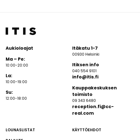
Aukioloajat
Itäkatu 1-7
00930 Helsinki
Ma – Pe:
Itiksen info
10:00-20:00
040 554 9101
La:
info@itis.fi
10:00-19:00
Kauppakeskuksen
Su:
toimisto
12:00-18:00
09 343 6480
reception.fi@cc-
real.com
LOUNASLISTAT
KÄYTTÖEHDOT