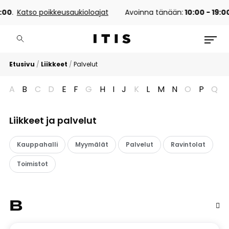
0
.
Katso poikkeusaukioloajat
Avoinna tänään:
10:00 - 19:00
.
Etusivu
/
Liikkeet
/
Palvelut
A
B
C
D
E
F
G
H
I
J
K
L
M
N
O
P
Q
Liikkeet ja palvelut
Kauppahalli
Myymälät
Palvelut
Ravintolat
Toimistot
B