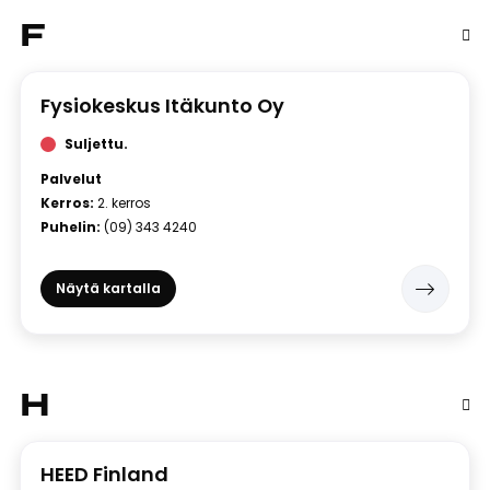
F
Fysiokeskus Itäkunto Oy
Suljettu.
Palvelut
Kerros:
2. kerros
Puhelin:
(09) 343 4240
Näytä kartalla
H
HEED Finland