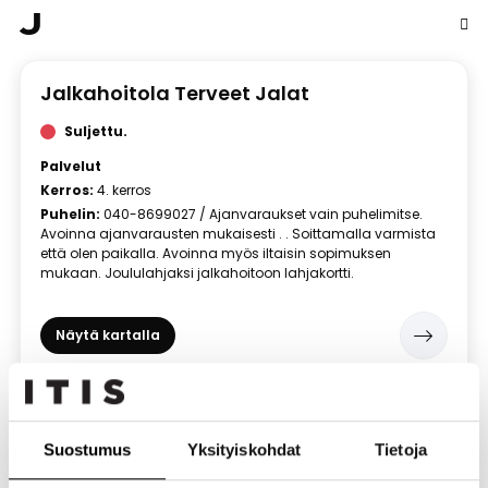
J
Jalkahoitola Terveet Jalat
Suljettu.
Palvelut
Kerros:
4. kerros
Puhelin:
040-8699027 / Ajanvaraukset vain puhelimitse.
Avoinna ajanvarausten mukaisesti . . Soittamalla varmista
että olen paikalla. Avoinna myös iltaisin sopimuksen
mukaan. Joululahjaksi jalkahoitoon lahjakortti.
Näytä kartalla
L
Suostumus
Yksityiskohdat
Tietoja