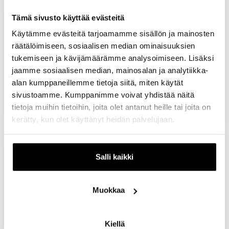
Lääkärikeskus Aava
Tämä sivusto käyttää evästeitä
Avoinna tänään:
09:00 - 17:00
Käytämme evästeitä tarjoamamme sisällön ja mainosten
räätälöimiseen, sosiaalisen median ominaisuuksien
Palvelut
tukemiseen ja kävijämäärämme analysoimiseen. Lisäksi
Kerros:
2. kerros
jaamme sosiaalisen median, mainosalan ja analytiikka-
Puhelin:
010 380 3838
alan kumppaneillemme tietoja siitä, miten käytät
sivustoamme. Kumppanimme voivat yhdistää näitä
Näytä kartalla
tietoja muihin tietoihin, joita olet antanut heille tai joita on
kerätty, kun olet käyttänyt heidän palvelujaan.
Lähilääkärit Itäkeskus
Salli kaikki
Suljettu.
Palvelut
Muokkaa
Kerros:
2. kerros
Puhelin:
0504135576
Kiellä