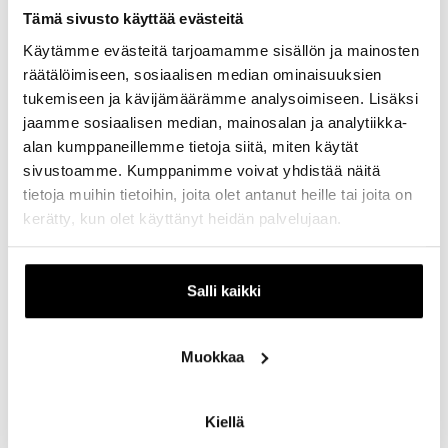
Kerros
2. kerros
Tämä sivusto käyttää evästeitä
Puhelinnumero
010 380 3838
Käytämme evästeitä tarjoamamme sisällön ja mainosten
räätälöimiseen, sosiaalisen median ominaisuuksien
Kotisivut
https://www.aava.fi/
tukemiseen ja kävijämäärämme analysoimiseen. Lisäksi
jaamme sosiaalisen median, mainosalan ja analytiikka-
alan kumppaneillemme tietoja siitä, miten käytät
Aava Itäkeskus on laajan palvelun lääkäriasema, joka
sivustoamme. Kumppanimme voivat yhdistää näitä
tarjoaa sekä yleis- ja erikoislääkäripalveluja että
tietoja muihin tietoihin, joita olet antanut heille tai joita on
työterveyshuoltopalveluja. Palveluvalikoimaan kuuluvat
kerätty, kun olet käyttänyt heidän palvelujaan.
myös röntgen, laboratorio ja pientoimenpiteet.
Aava Itäkeskus sijaitsee Itiksen toisen
kerroksen Terveyspalvelut-talossa.
Salli kaikki
Muokkaa
Kiellä