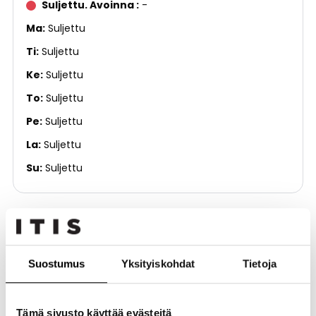
Suljettu. Avoinna
-
Ma
Suljettu
Ti
Suljettu
Ke
Suljettu
To
Suljettu
Pe
Suljettu
La
Suljettu
Su
Suljettu
Kauneus ja hyvinvointi
Kerros
4. kerros
Puhelinnumero
0401773390
Suostumus
Yksityiskohdat
Tietoja
Sähköposti
info@helena-healingart.fi
Kotisivut
https://vello.fi/healingart
Tämä sivusto käyttää evästeitä