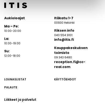
Aukioloajat
Itäkatu 1-7
00930 Helsinki
Ma – Pe:
Itiksen info
10:00-20:00
040 554 9101
La:
info@itis.fi
10:00-19:00
Kauppakeskuksen
Su:
toimisto
12:00-18:00
09 343 6480
reception.fi@cc-
real.com
LOUNASLISTAT
KÄYTTÖEHDOT
PALAUTE
Liikkeet ja palvelut