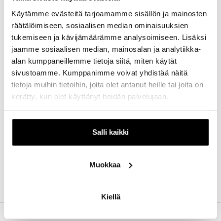
Käytämme evästeitä tarjoamamme sisällön ja mainosten
räätälöimiseen, sosiaalisen median ominaisuuksien
tukemiseen ja kävijämäärämme analysoimiseen. Lisäksi
Tervetuloa pysähtymään itsesi äärelle.
jaamme sosiaalisen median, mainosalan ja analytiikka-
Kolottaako kehoa, kiristääkö pinna?
alan kumppaneillemme tietoja siitä, miten käytät
Energiahoidossa hoidetaan kokonaisvaltaisesti erilaisia
sivustoamme. Kumppanimme voivat yhdistää näitä
kehon & mielen epätasapainotiloja.
tietoja muihin tietoihin, joita olet antanut heille tai joita on
Ajanvaraus ajanvarauslinkistä tai sähköpostitse
kerätty, kun olet käyttänyt heidän palvelujaan.
Salli kaikki
Muokkaa
Kiellä