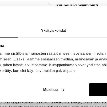
Kauneus ja hyvinvointi
Kauneus ja terveys
jat
Kerros
2. kerros
a tänään
10:00
19:00
Puhelinnumero
06000 2211
19:00
Yksityiskohdat
Kotisivut
9:00
https://www.eilahellgren.fi/#
19:00
itä
19:00
mme sisällön ja mainosten räätälöimiseen, sosiaalisen median
iseen. Lisäksi jaamme sosiaalisen median, mainosalan ja analy
19:00
, miten käytät sivustoamme. Kumppanimme voivat yhdistää näitä t
16:00
n kerätty, kun olet käyttänyt heidän palvelujaan.
u
Muokkaa
rjoaa laajan valikoiman kokonaisvaltaisia hoitoja, joissa huomio