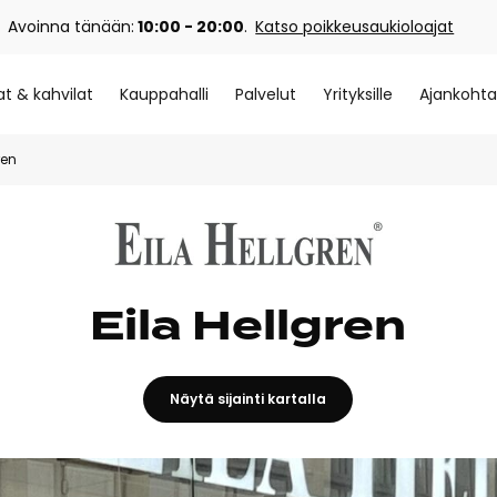
Avoinna tänään:
10:00 - 20:00
.
Katso poikkeusaukioloajat
at & kahvilat
Kauppahalli
Palvelut
Yrityksille
Ajankohta
ren
Eila Hellgren
Näytä sijainti kartalla