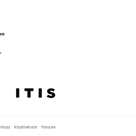
en
-
intoja
Käyttöehdot
Palaute