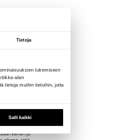
Tietoja
varaus
 ominaisuuksien tukemiseen
tiikka-alan
ietoja muihin tietoihin, joita
Salli kaikki
idaan kehon ja