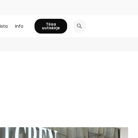
Tilaa
ista
Info
uutiskirje