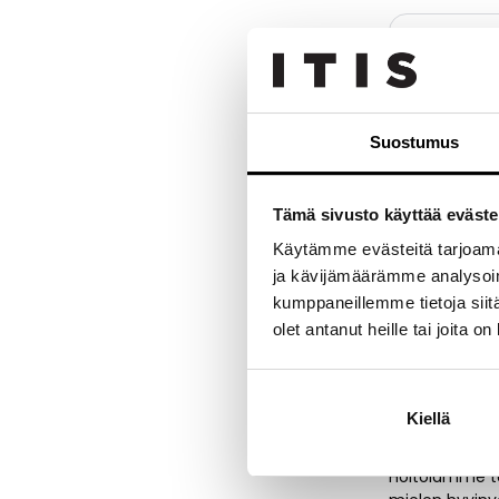
Aukioloa
Avoinn
Ma
10:00
Suostumus
Ti
10:00
1
Ke
10:00
Tämä sivusto käyttää eväste
To
10:00
Käytämme evästeitä tarjoama
ja kävijämäärämme analysoim
Pe
10:00
kumppaneillemme tietoja siitä
La
10:00
olet antanut heille tai joita o
Su
Suljett
Kiellä
Hoitolamme ta