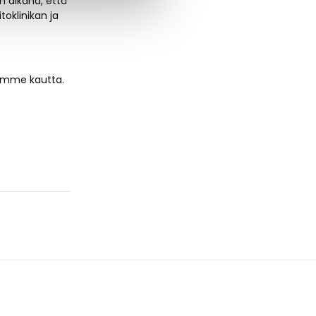
n aikana, että
oklinikan ja
ujemme kautta.