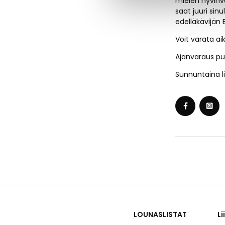
mielen hyvinv
saat juuri sin
edelläkävijän E
Voit varata a
Ajanvaraus puh
Sunnuntaina l
LOUNASLISTAT
Li