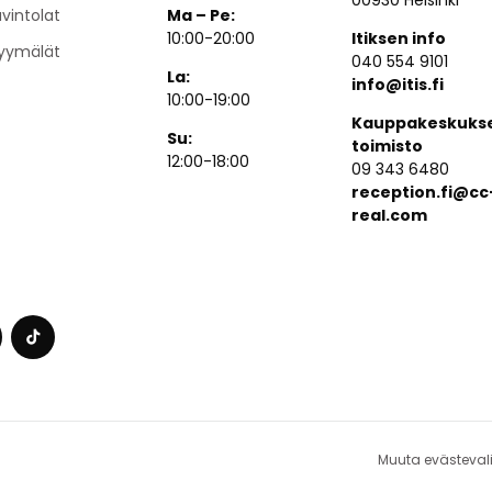
00930 Helsinki
vintolat
Ma – Pe:
10:00-20:00
Itiksen info
yymälät
040 554 9101
La:
info@itis.fi
10:00-19:00
Kauppakeskuks
Su:
toimisto
12:00-18:00
09 343 6480
reception.fi@cc
real.com
Muuta evästeval