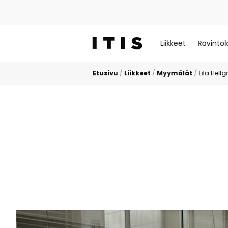
Liikkeet
Ravintol
Etusivu
/
Liikkeet
/
Myymälät
/
Eila Hellg