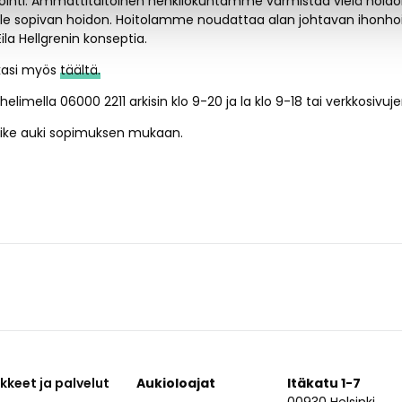
ointi. Ammattitaitoinen henkilökuntamme varmistaa vielä hoido
ulle sopivan hoidon. Hoitolamme noudattaa alan johtavan ihonhoit
ila Hellgrenin konseptia.
ikasi myös
täältä.
elimella 06000 2211 arkisin klo 9-20 ja la klo 9-18 tai verkkosiv
iike auki sopimuksen mukaan.
ikkeet ja palvelut
Aukioloajat
Itäkatu 1-7