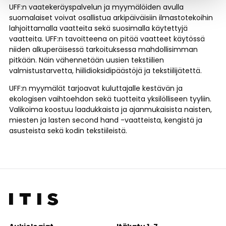
UFF:n vaatekeräyspalvelun ja myymälöiden avulla
suomalaiset voivat osallistua arkipäiväisiin ilmastotekoihin
lahjoittamalla vaatteita sekä suosimalla käytettyjä
vaatteita. UFF:n tavoitteena on pitää vaatteet käytössä
niiden alkuperäisessä tarkoituksessa mahdollisimman
pitkään. Näin vähennetään uusien tekstiilien
valmistustarvetta, hiilidioksidipäästöjä ja tekstiilijätettä.
UFF:n myymälät tarjoavat kuluttajalle kestävän ja
ekologisen vaihtoehdon sekä tuotteita yksilölliseen tyyliin.
Valikoima koostuu laadukkaista ja ajanmukaisista naisten,
miesten ja lasten second hand -vaatteista, kengistä ja
asusteista sekä kodin tekstiileistä.