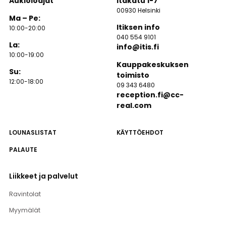
Aukioloajat
Itäkatu 1-7
00930 Helsinki
Ma – Pe:
Itiksen info
10:00-20:00
040 554 9101
La:
info@itis.fi
10:00-19:00
Kauppakeskuksen
Su:
toimisto
12:00-18:00
09 343 6480
reception.fi@cc-
real.com
LOUNASLISTAT
KÄYTTÖEHDOT
PALAUTE
Liikkeet ja palvelut
Ravintolat
Myymälät