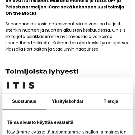
on avattu Itikseen. Mukana monelle jo tutut UFF ja
Pelastusarmeijan iCare sekä kokonaan uusi toimija
On the Block!
Seconhandin suosio on kasvanut viime vuosina hurjasti
etenkin nuorten ja nuorten aikuisten keskuudessa. On siis
ilo tarjota asiakkaillemme nyt myös laaja valikoima
secondhand -liikkeitä. Kolmen toimijan keskittymä sijaitsee
Piazzalla Partioaitan ja Stadiumin naapurissa.
Toimijoista lyhyesti
On the Block
On the Block on koko perheen viihtyisä secondhand-
myymälä, jossa tavarat löytävät uuden kodin
Suostumus
Yksityiskohdat
Tietoja
mutkattomien myyntipalvelujen avulla.
Meillä myyjä ei vuokraa myyntihyllyä tai -rekkiä, vaan
Tämä sivusto käyttää evästeitä
tuotteet ovat selkeästi esillä omissa kategorioissaan.
Aikuisten vaateripustimista löydät kokomerkit, ja
Käytämme evästeitä tarjoamamme sisällön ja mainosten