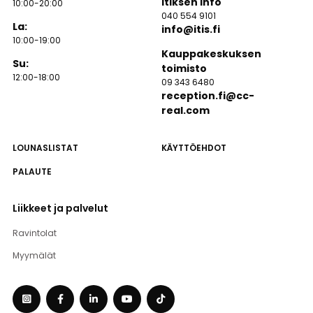
Itiksen info
10:00-20:00
040 554 9101
La:
info@itis.fi
10:00-19:00
Kauppakeskuksen
Su:
toimisto
12:00-18:00
09 343 6480
reception.fi@cc-
real.com
LOUNASLISTAT
KÄYTTÖEHDOT
PALAUTE
Liikkeet ja palvelut
Ravintolat
Myymälät