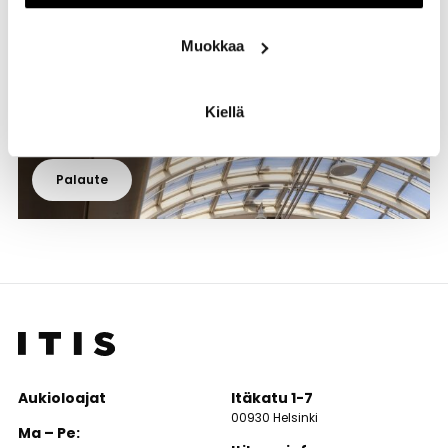
Muokkaa
Kiellä
Palaute
Aukioloajat
Itäkatu 1-7
00930 Helsinki
Ma – Pe: