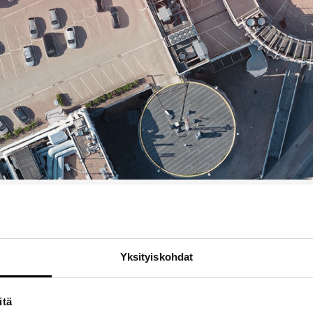
Pysäköinti
Yksityiskohdat
Itiksessä on 1600 parkkipaikkaa.
itä