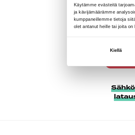
Käytämme evästeitä tarjoama
ja kävijämäärämme analysoim
kumppaneillemme tietoja siitä
olet antanut heille tai joita o
Kiellä
Sähkö
latau