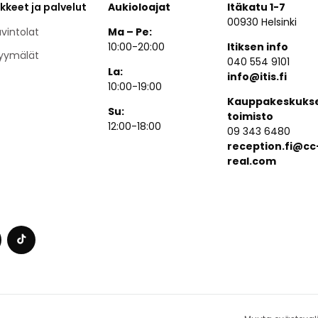
ikkeet ja palvelut
Aukioloajat
Itäkatu 1-7
00930 Helsinki
vintolat
Ma – Pe:
10:00-20:00
Itiksen info
yymälät
040 554 9101
La:
info@itis.fi
10:00-19:00
Kauppakeskuks
Su:
toimisto
12:00-18:00
09 343 6480
reception.fi@cc
real.com