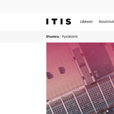
Liikkeet
Ravintol
Etusivu
/
Pysäköinti