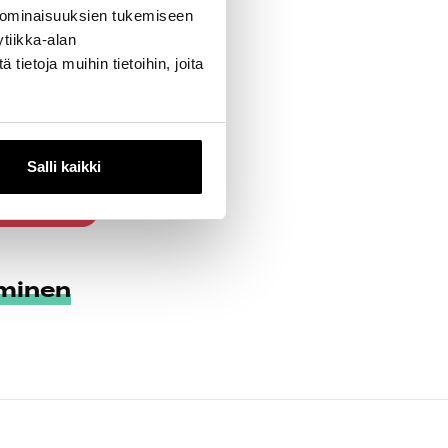
 ominaisuuksien tukemiseen
tiikka-alan
ietoja muihin tietoihin, joita
Salli kaikki
minen