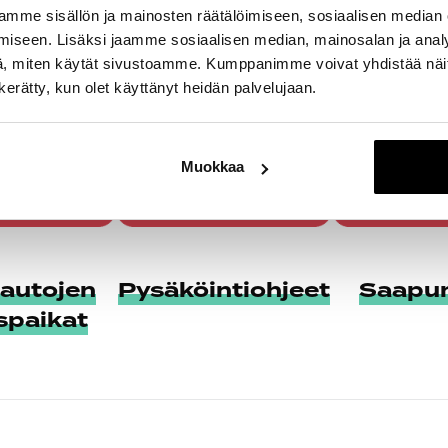
mme sisällön ja mainosten räätälöimiseen, sosiaalisen median
iseen. Lisäksi jaamme sosiaalisen median, mainosalan ja analy
, miten käytät sivustoamme. Kumppanimme voivat yhdistää näitä t
n kerätty, kun olet käyttänyt heidän palvelujaan.
Muokkaa
autojen
Pysäköintiohjeet
Saapu
spaikat