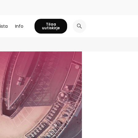
Tilaa
ista
Info
uutiskirje