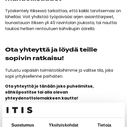
Työskentely Itiksessä tarkoittaa, että kaikki tarvitsemasi on
lähelläsi. Voit yhdistää työpäivääsi arjen asiointitarpeet,
lounastauon Itiksen yli 40 ravintolan joukosta, tai nauttia
taukosi hetken rentoutuen kahvikupin äärellä.
Ota yhteyttä ja löydä teille
sopivin ratkaisu!
Tutustu vapaisiin toimistotiloihimme ja valitse tila, joka
sopii yrityksellenne parhaiten.
Ota yhteyttä jo tänään joko puhelimitse,
sähköpostitse tai alla olevan
yhteydenottolomakkeen kautta!
Denis Nerman – Leasing Manager
d.nerman@cc-real.com
+358 40 7757 199
Suostumus
Yksityiskohdat
Tietoja