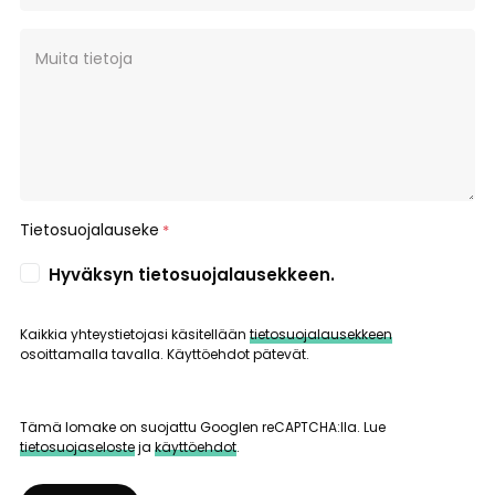
Muita tietoja
Tietosuojalauseke
*
Hyväksyn tietosuojalausekkeen.
Kaikkia yhteystietojasi käsitellään
tietosuojalausekkeen
osoittamalla tavalla. Käyttöehdot pätevät.
Tämä lomake on suojattu Googlen reCAPTCHA:lla. Lue
tietosuojaseloste
ja
käyttöehdot
.