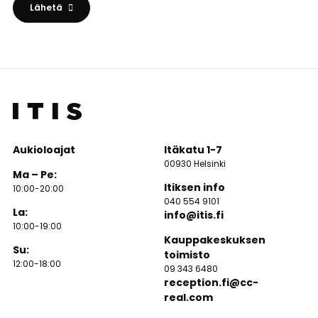
Lähetä
Aukioloajat
Itäkatu 1-7
00930 Helsinki
Ma – Pe:
Itiksen info
10:00-20:00
040 554 9101
La:
info@itis.fi
10:00-19:00
Kauppakeskuksen
Su:
toimisto
12:00-18:00
09 343 6480
reception.fi@cc-
real.com