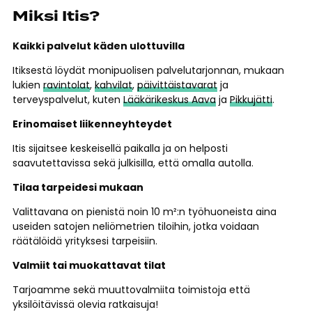
Miksi Itis?
Kaikki palvelut käden ulottuvilla
Itiksestä löydät monipuolisen palvelutarjonnan, mukaan
lukien
ravintolat
,
kahvilat
,
päivittäistavarat
ja
terveyspalvelut, kuten
Lääkärikeskus Aava
ja
Pikkujätti
.
Erinomaiset liikenneyhteydet
Itis sijaitsee keskeisellä paikalla ja on helposti
saavutettavissa sekä julkisilla, että omalla autolla.
Tilaa tarpeidesi mukaan
Valittavana on pienistä noin 10 m²:n työhuoneista aina
useiden satojen neliömetrien tiloihin, jotka voidaan
räätälöidä yrityksesi tarpeisiin.
Valmiit tai muokattavat tilat
Tarjoamme sekä muuttovalmiita toimistoja että
yksilöitävissä olevia ratkaisuja!