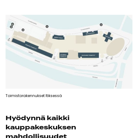
Toimistorakennukset Itiksessä
Hyödynnä kaikki
kauppakeskuksen
mahdollisuudet