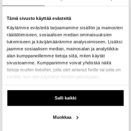
Täytä lomake ja olemme sinuun
Tämä sivusto käyttää evästeitä
yhteydessä!
Käytämme evästeitä tarjoamamme sisällön ja mainosten
räätälöimiseen, sosiaalisen median ominaisuuksien
tukemiseen ja kävijämäärämme analysoimiseen. Lisäksi
jaamme sosiaalisen median, mainosalan ja analytiikka-
alan kumppaneillemme tietoja siitä, miten käytät
sivustoamme. Kumppanimme voivat yhdistää näitä
Nimi
tietoja muihin tietoihin, joita olet antanut heille tai joita on
kerätty, kun olet käyttänyt heidän palvelujaan.
Yritys
Salli kaikki
Katuosoite
Muokkaa
Postinumero