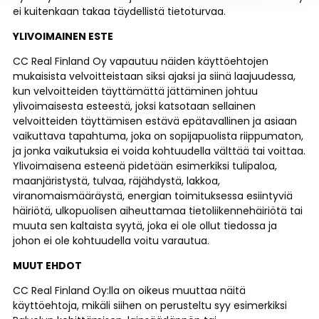
ei kuitenkaan takaa täydellistä tietoturvaa.
YLIVOIMAINEN ESTE
CC Real Finland Oy vapautuu näiden käyttöehtojen
mukaisista velvoitteistaan siksi ajaksi ja siinä laajuudessa,
kun velvoitteiden täyttämättä jättäminen johtuu
ylivoimaisesta esteestä, joksi katsotaan sellainen
velvoitteiden täyttämisen estävä epätavallinen ja asiaan
vaikuttava tapahtuma, joka on sopijapuolista riippumaton,
ja jonka vaikutuksia ei voida kohtuudella välttää tai voittaa.
Ylivoimaisena esteenä pidetään esimerkiksi tulipaloa,
maanjäristystä, tulvaa, räjähdystä, lakkoa,
viranomaismääräystä, energian toimituksessa esiintyviä
häiriötä, ulkopuolisen aiheuttamaa tietoliikennehäiriötä tai
muuta sen kaltaista syytä, joka ei ole ollut tiedossa ja
johon ei ole kohtuudella voitu varautua.
MUUT EHDOT
CC Real Finland Oy:lla on oikeus muuttaa näitä
käyttöehtoja, mikäli siihen on perusteltu syy esimerkiksi