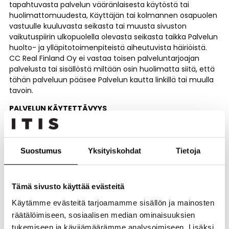
tapahtuvasta palvelun vääränlaisesta käytöstä tai
huolimattomuudesta, Käyttäjän tai kolmannen osapuolen
vastuulle kuuluvasta seikasta tai muusta sivuston
vaikutuspiirin ulkopuolella olevasta seikasta taikka Palvelun
huolto- ja ylläpitotoimenpiteistä aiheutuvista häiriöistä.
CC Real Finland Oy ei vastaa toisen palveluntarjoajan
palvelusta tai sisällöstä miltään osin huolimatta siitä, että
tähän palveluun pääsee Palvelun kautta linkillä tai muulla
tavoin.
PALVELUN KÄYTETTÄVYYS
CC Real Finland Oy pyrkii siihen, että Palvelu on käytössä
jatkuvasti ja ilman häiriöitä. CC Real Finland Oy ei
kuitenkaan anna suoranaisia tai välillisiä takuita Palvelun
Suostumus
Yksityiskohdat
Tietoja
toiminnasta. CC Real Finland Oy ei vastaa Palvelussa
olevan tiedon katoamisesta tai muuttumisesta, eikä
kolmannen osapuolen johtuvasta mahdollisesta
Tämä sivusto käyttää evästeitä
tiedonsiirtoon liittyvistä ongelmista, kuten mm. häiriöt,
käyttökatkokset, jne. CC Real Finland Oy pyrkii
Käytämme evästeitä tarjoamamme sisällön ja mainosten
ilmoittamaan mahdollisista ennakkoon tiedossa olevista
räätälöimiseen, sosiaalisen median ominaisuuksien
katkoksista sivustolla ennakkoon.
tukemiseen ja kävijämäärämme analysoimiseen. Lisäksi