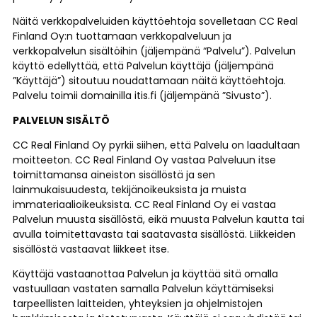
Näitä verkkopalveluiden käyttöehtoja sovelletaan CC Real
Finland Oy:n tuottamaan verkkopalveluun ja
verkkopalvelun sisältöihin (jäljempänä “Palvelu”). Palvelun
käyttö edellyttää, että Palvelun käyttäjä (jäljempänä
”Käyttäjä”) sitoutuu noudattamaan näitä käyttöehtoja.
Palvelu toimii domainilla itis.fi (jäljempänä ”Sivusto”).
PALVELUN SISÄLTÖ
CC Real Finland Oy pyrkii siihen, että Palvelu on laadultaan
moitteeton. CC Real Finland Oy vastaa Palveluun itse
toimittamansa aineiston sisällöstä ja sen
lainmukaisuudesta, tekijänoikeuksista ja muista
immateriaalioikeuksista. CC Real Finland Oy ei vastaa
Palvelun muusta sisällöstä, eikä muusta Palvelun kautta tai
avulla toimitettavasta tai saatavasta sisällöstä. Liikkeiden
sisällöstä vastaavat liikkeet itse.
Käyttäjä vastaanottaa Palvelun ja käyttää sitä omalla
vastuullaan vastaten samalla Palvelun käyttämiseksi
tarpeellisten laitteiden, yhteyksien ja ohjelmistojen