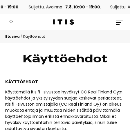
0 - 19:00
.
Suljettu. Avoinna
7.8. 10:00 - 19:00
.
Suljettu. A
Etusivu
/
Käyttöehdot
Käyttöehdot
KÄYTTÖEHDOT
Käyttämällä itis.fi -sivustoa hyväksyt CC Real Finland Oy:n
käyttöehdot ja yksityisyyden suojaa koskevat periaatteet.
Itis.fi -sivuston omistajalla (CC Real Finland Oy) on oikeus
muokata ehtoja ja muuttaa niiden sisältöä päivittämällä
käyttöehtoja ilman erillistä ennakkovaroitusta. Mikäli et
hyväksy käyttöehtoihin tehtäviä päivityksiä, sinun tulee
pidättäytyä sivuston käytöstä.