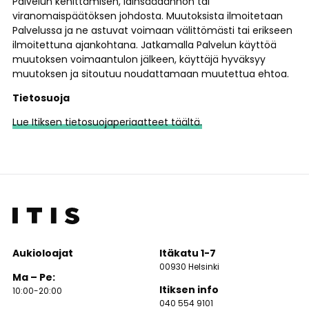
Palvelun kehittämisen, lainsäädännön tai
viranomaispäätöksen johdosta. Muutoksista ilmoitetaan
Palvelussa ja ne astuvat voimaan välittömästi tai erikseen
ilmoitettuna ajankohtana. Jatkamalla Palvelun käyttöä
muutoksen voimaantulon jälkeen, käyttäjä hyväksyy
muutoksen ja sitoutuu noudattamaan muutettua ehtoa.
Tietosuoja
Lue Itiksen tietosuojaperiaatteet täältä.
Aukioloajat
Itäkatu 1-7
00930 Helsinki
Ma – Pe:
Itiksen info
10:00-20:00
040 554 9101