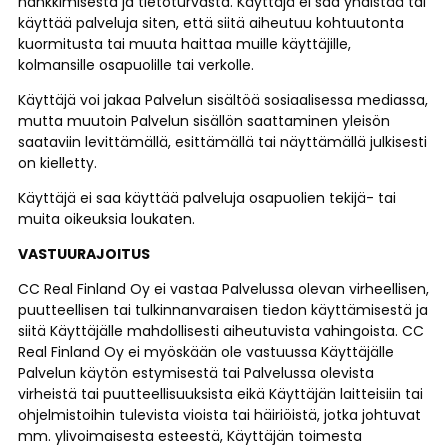
hankkimisesta ja tietoturvasta. Käyttäjä ei saa yhdistää tai
käyttää palveluja siten, että siitä aiheutuu kohtuutonta
kuormitusta tai muuta haittaa muille käyttäjille,
kolmansille osapuolille tai verkolle.
Käyttäjä voi jakaa Palvelun sisältöä sosiaalisessa mediassa,
mutta muutoin Palvelun sisällön saattaminen yleisön
saataviin levittämällä, esittämällä tai näyttämällä julkisesti
on kielletty.
Käyttäjä ei saa käyttää palveluja osapuolien tekijä- tai
muita oikeuksia loukaten.
VASTUURAJOITUS
CC Real Finland Oy ei vastaa Palvelussa olevan virheellisen,
puutteellisen tai tulkinnanvaraisen tiedon käyttämisestä ja
siitä Käyttäjälle mahdollisesti aiheutuvista vahingoista. CC
Real Finland Oy ei myöskään ole vastuussa Käyttäjälle
Palvelun käytön estymisestä tai Palvelussa olevista
virheistä tai puutteellisuuksista eikä Käyttäjän laitteisiin tai
ohjelmistoihin tulevista vioista tai häiriöistä, jotka johtuvat
mm. ylivoimaisesta esteestä, Käyttäjän toimesta