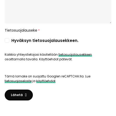
Tietosuojalauseke
*
Hyväksyn tietosuojalausekkeen.
Kaikkia yhteystietojasi käsitellään
tietosuojalausekkeen
osoittamalla tavalla. Käyttöehdot pätevät.
Tämä lomake on suojattu Googlen reCAPTCHA:lla. Lue
tietosuojaseloste
ja
käyttöehdot
.
Lähetä