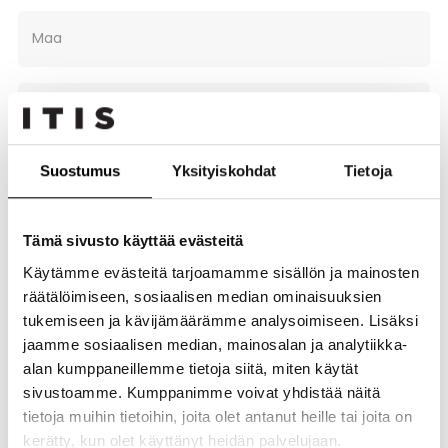
Maa
Puhelin
Suostumus
Yksityiskohdat
Tietoja
Sähköposti
Tämä sivusto käyttää evästeitä
Yrityksen nimi
Käytämme evästeitä tarjoamamme sisällön ja mainosten
räätälöimiseen, sosiaalisen median ominaisuuksien
tukemiseen ja kävijämäärämme analysoimiseen. Lisäksi
Yrityksen toimiala
jaamme sosiaalisen median, mainosalan ja analytiikka-
alan kumppaneillemme tietoja siitä, miten käytät
sivustoamme. Kumppanimme voivat yhdistää näitä
Tarkempi kuvaus
tietoja muihin tietoihin, joita olet antanut heille tai joita on
kerätty, kun olet käyttänyt heidän palvelujaan.