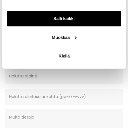
Salli kaikki
Liiketila / toimistotila
Muokkaa
Haluttu pinta-ala m2
Kiellä
Haluttu sijainti
Haluttu aloitusajankohta (pp-kk-vvvv)
Muita tietoja