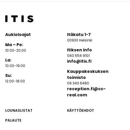
Aukioloajat
Itäkatu 1-7
00930 Helsinki
Ma – Pe:
Itiksen info
10:00-20:00
040 554 9101
La:
info@itis.fi
10:00-19:00
Kauppakeskuksen
Su:
toimisto
12:00-18:00
09 343 6480
reception.fi@cc-
real.com
LOUNASLISTAT
KÄYTTÖEHDOT
PALAUTE