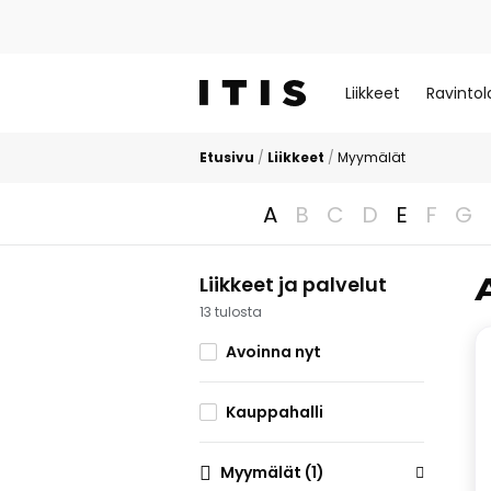
Liikkeet
Ravintol
Etusivu
/
Liikkeet
/
Myymälät
A
B
C
D
E
F
G
Liikkeet ja palvelut
13 tulosta
Avoinna nyt
Kauppahalli
Myymälät
(1)