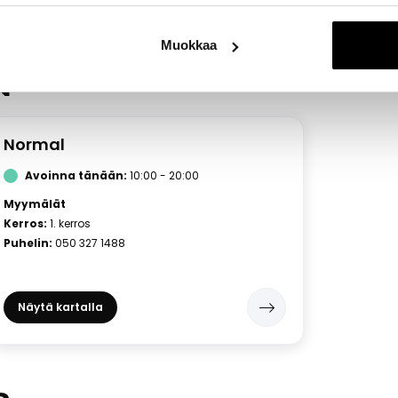
Muokkaa
N
Normal
Avoinna tänään:
10:00 - 20:00
Myymälät
Kerros:
1. kerros
Puhelin:
050 327 1488
Näytä kartalla