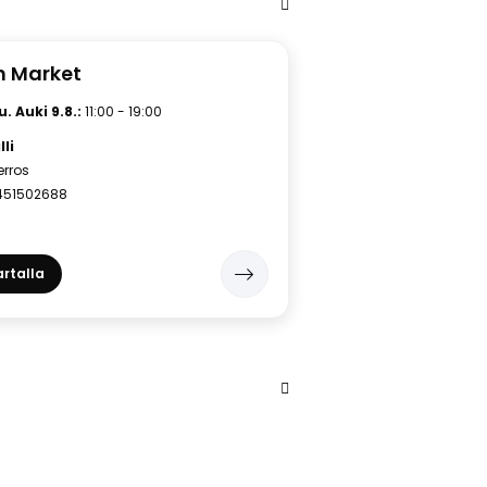
n Market
tu.
Auki 9.8.:
11:00 - 19:00
li
kerros
451502688
rtalla