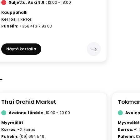
Suljettu.
Auki 9.8.:
12:00 - 18:00
Kauppahalli
Kerros:
1. kerros
Puhelin:
+358 41 317 93 83
Näytä kartalla
T
Thai Orchid Market
Tokman
Avoinna tänään:
10:00 - 20:00
Avoinn
Myymälät
Myymälät
Kerros:
-2. kerros
Kerros:
-1.
Puhelin:
(09) 694 5491
Puhelin:
0