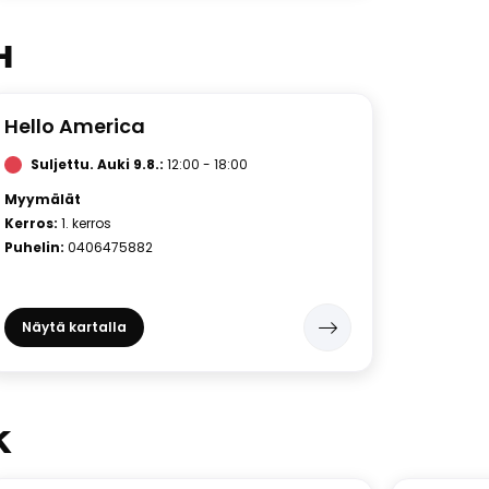
H
Hello America
Suljettu.
Auki 9.8.:
12:00 - 18:00
Myymälät
Kerros:
1. kerros
Puhelin:
0406475882
Näytä kartalla
K