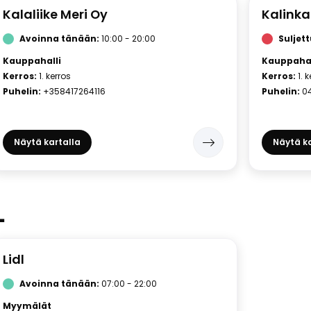
Kalaliike Meri Oy
Kalinka
Avoinna tänään:
10:00 - 20:00
Suljet
Kauppahalli
Kauppahal
Kerros:
1. kerros
Kerros:
1. 
Puhelin:
+358417264116
Puhelin:
0
Näytä kartalla
Näytä ka
L
Lidl
Avoinna tänään:
07:00 - 22:00
Myymälät