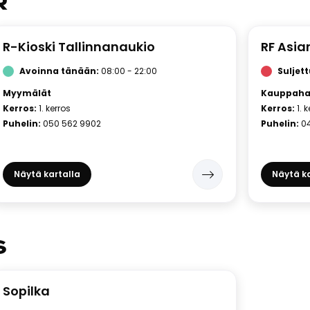
R
R-Kioski Tallinnanaukio
RF Asia
Avoinna tänään:
08:00 - 22:00
Suljet
Myymälät
Kauppahal
Kerros:
1. kerros
Kerros:
1. 
Puhelin:
050 562 9902
Puhelin:
0
Näytä kartalla
Näytä ka
S
Sopilka