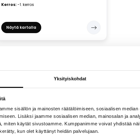
Kerros:
-1. kerros
Näytä kartalla
M
Yksityiskohdat
Multicook
Suljettu.
Auki 9.8.:
12:00 - 18:00
itä
Kauppahalli
Kerros:
1. kerros
mme sisällön ja mainosten räätälöimiseen, sosiaalisen median
Puhelin:
040 637 2786
iseen. Lisäksi jaamme sosiaalisen median, mainosalan ja analy
, miten käytät sivustoamme. Kumppanimme voivat yhdistää näitä t
n kerätty, kun olet käyttänyt heidän palvelujaan.
Näytä kartalla