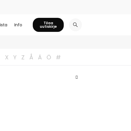
Tilaa
ista
Info
uutiskirje
W
X
Y
Z
Å
Ä
Ö
#