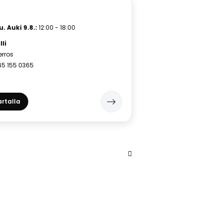
tu.
Auki 9.8.:
12:00 - 18:00
li
kerros
45 155 0365
rtalla