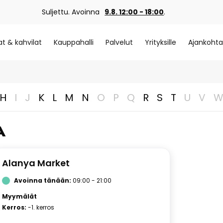
Suljettu. Avoinna
9.8. 12:00 - 18:00
.
at & kahvilat
Kauppahalli
Palvelut
Yrityksille
Ajankohta
H
I
J
K
L
M
N
O
P
Q
R
S
T
U
V
A
Alanya Market
Avoinna tänään:
09:00 - 21:00
Myymälät
Kerros:
-1. kerros