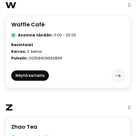
W
Waffle Café
Avoinna tänään:
11:00 - 20:00
Ravintolat
Kerros:
2. kerros
Puhelin:
00358409662866
Näytä kartalla
Z
Zhao Tea