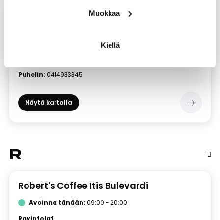
Muokkaa
MATCHA CREW
Avoinna tänään:
11:30 - 18:00
Kiellä
Kauppahalli
Kerros:
1. kerros
Puhelin:
0414933345
Näytä kartalla
R
Robert's Coffee Itis Bulevardi
Avoinna tänään:
09:00 - 20:00
Ravintolat