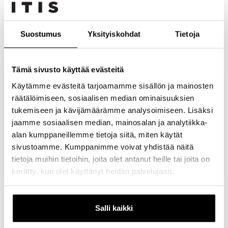
Suostumus
Yksityiskohdat
Tietoja
L
Tämä sivusto käyttää evästeitä
LEE TEA
Käytämme evästeitä tarjoamamme sisällön ja mainosten
Avoinna tänään:
11:00 - 20:00
räätälöimiseen, sosiaalisen median ominaisuuksien
tukemiseen ja kävijämäärämme analysoimiseen. Lisäksi
Ravintolat
jaamme sosiaalisen median, mainosalan ja analytiikka-
Kerros:
2. kerros
Puhelin:
0401278888
alan kumppaneillemme tietoja siitä, miten käytät
sivustoamme. Kumppanimme voivat yhdistää näitä
tietoja muihin tietoihin, joita olet antanut heille tai joita on
Näytä kartalla
kerätty, kun olet käyttänyt heidän palvelujaan.
Salli kaikki
M