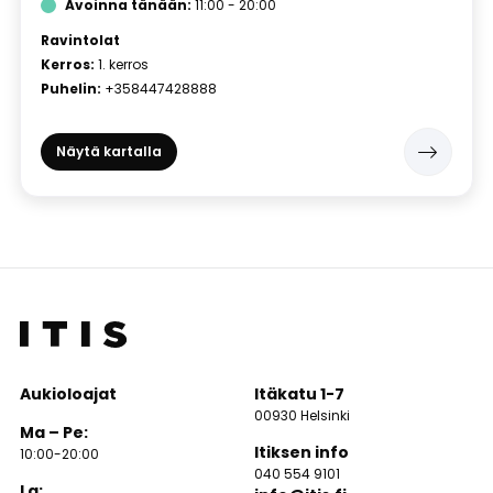
Avoinna tänään:
11:00 - 20:00
Ravintolat
Kerros:
1. kerros
Puhelin:
+358447428888
Näytä kartalla
Aukioloajat
Itäkatu 1-7
00930 Helsinki
Ma – Pe:
Itiksen info
10:00-20:00
040 554 9101
La: