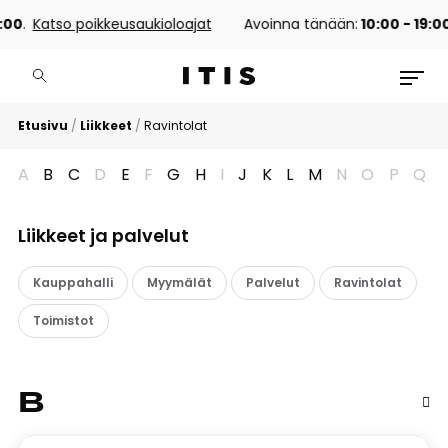
0
.
Katso poikkeusaukioloajat
Avoinna tänään:
10:00 - 19:00
.
Etusivu
/
Liikkeet
/
Ravintolat
A
B
C
D
E
F
G
H
I
J
K
L
M
N
O
P
Q
Liikkeet ja palvelut
Kauppahalli
Myymälät
Palvelut
Ravintolat
Toimistot
B