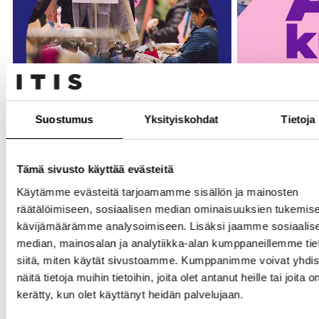
Suostumus
Yksityiskohdat
Tietoja
Tämä sivusto käyttää evästeitä
Käytämme evästeitä tarjoamamme sisällön ja mainosten
räätälöimiseen, sosiaalisen median ominaisuuksien tukemise
Tapahtumat
Kauppahallin t
kävijämäärämme analysoimiseen. Lisäksi jaamme sosiaalis
Jesper Junior pop-up
Meidän laps
median, mainosalan ja analytiikka-alan kumppaneillemme tie
12.8.-11.10.2
07.08.2026
–
08.08.2026
siitä, miten käytät sivustoamme. Kumppanimme voivat yhdis
12.08.2026
–
11.1
näitä tietoja muihin tietoihin, joita olet antanut heille tai joita o
kerätty, kun olet käyttänyt heidän palvelujaan.