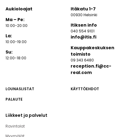
Aukioloajat
Itäkatu 1-7
00930 Helsinki
Ma – Pe:
Itiksen info
10:00-20:00
040 554 9101
La:
info@itis.fi
10:00-19:00
Kauppakeskuksen
Su:
toimisto
12:00-18:00
09 343 6480
reception.fi@cc-
real.com
LOUNASLISTAT
KÄYTTÖEHDOT
PALAUTE
Liikkeet ja palvelut
Ravintolat
Myymälät