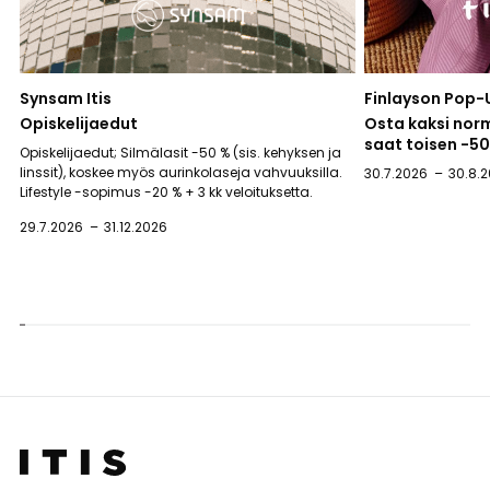
Synsam Itis
Finlayson Pop-
Opiskelijaedut
Osta kaksi nor
saat toisen -5
Opiskelijaedut; Silmälasit -50 % (sis. kehyksen ja
linssit), koskee myös aurinkolaseja vahvuuksilla.
30.7.2026
30.8.
Lifestyle -sopimus -20 % + 3 kk veloituksetta.
29.7.2026
31.12.2026