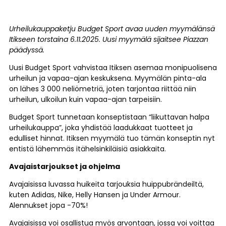
Urheilukauppaketju Budget Sport avaa uuden myymälänsä
Itikseen torstaina 6.11.2025. Uusi myymälä sijaitsee Piazzan
päädyssä.
Uusi Budget Sport vahvistaa Itiksen asemaa monipuolisena
urheilun ja vapaa-ajan keskuksena. Myymälän pinta-ala
on lähes 3 000 neliömetriä, joten tarjontaa riittää niin
urheilun, ulkoilun kuin vapaa-ajan tarpeisiin.
Budget Sport tunnetaan konseptistaan “liikuttavan halpa
urheilukauppa”, joka yhdistää laadukkaat tuotteet ja
edulliset hinnat. Itiksen myymälä tuo tämän konseptin nyt
entistä lähemmäs itähelsinkiläisiä asiakkaita.
Avajaistarjoukset ja ohjelma
Avajaisissa luvassa huikeita tarjouksia huippubrändeiltä,
kuten Adidas, Nike, Helly Hansen ja Under Armour.
Alennukset jopa -70%!
Avajaisissa voi osallistua myös arvontaan, jossa voi voittaa