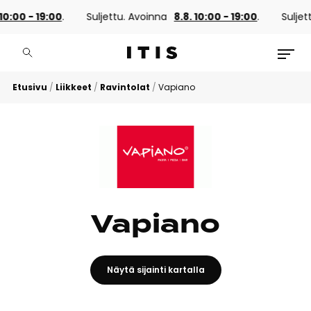
0 - 19:00
.
Suljettu. Avoinna
8.8. 10:00 - 19:00
.
Suljettu. 
Etusivu
/
Liikkeet
/
Ravintolat
/
Vapiano
Vapiano
Näytä sijainti kartalla