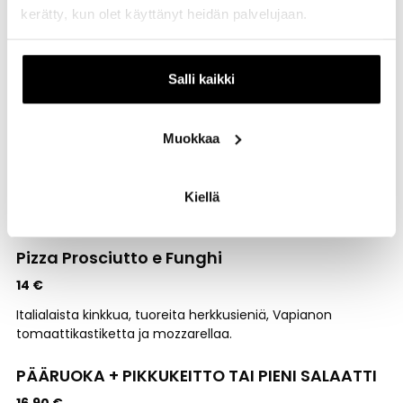
kerätty, kun olet käyttänyt heidän palvelujaan.
Pasta Pesto e Basilico (L)
14 €
Vapianon basilikapestoa, paahdettuja pinjansiemeniä ja
Salli kaikki
italialaista kovaa juustoa.
Pasta Crema di Funghi (L)
Muokkaa
13 €
Tuoreita herkkusieniä, sipulia ja persiljaa valkoviinin,
Kiellä
kermaisen kastikkeen ja italialaisen kovan juuston kera.
Pizza Prosciutto e Funghi
14 €
Italialaista kinkkua, tuoreita herkkusieniä, Vapianon
tomaattikastiketta ja mozzarellaa.
PÄÄRUOKA + PIKKUKEITTO TAI PIENI SALAATTI