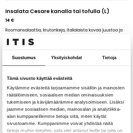
Insalata Cesare kanalla tai tofulla (L)
14 €
Roomansalaattia, krutonkeja, italialaista kovaa juustoa ja
Vapianon Cesare-kastiketta. Jättikatkaravuilla +1€.
Insalata Quinoa kanalla tai tofulla (L, VE)
Suostumus
Yksityiskohdat
Tietoja
14 €
Valkoista ja punaista kvinoaa, tuoretta rucolaa, kikherneitä
ja grillattuja kasviksia Vapianon balsamietikka-
Tämä sivusto käyttää evästeitä
oliiviöljykastikkeella, lisukkeena täyteläistä hummusta.
Jättikatkaravuilla +1€.
Käytämme evästeitä tarjoamamme sisällön ja mainosten
räätälöimiseen, sosiaalisen median ominaisuuksien
Pasta Carbonara
tukemiseen ja kävijämäärämme analysoimiseen. Lisäksi
jaamme sosiaalisen median, mainosalan ja analytiikka-
14 €
alan kumppaneillemme tietoja siitä, miten käytät
Pekonia ja sipulia kermakastikkeessa, lisukkeena munaa,
sivustoamme. Kumppanimme voivat yhdistää näitä
italialaista kovaa juustoa ja persiljaa.
tietoja muihin tietoihin, joita olet antanut heille tai joita on