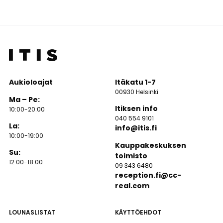
Aukioloajat
Itäkatu 1-7
00930 Helsinki
Ma – Pe:
Itiksen info
10:00-20:00
040 554 9101
La:
info@itis.fi
10:00-19:00
Kauppakeskuksen
Su:
toimisto
12:00-18:00
09 343 6480
reception.fi@cc-
real.com
LOUNASLISTAT
KÄYTTÖEHDOT