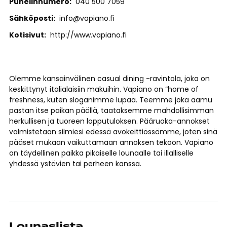
Puhelinnumero
040 500 7059
Sähköposti
info@vapiano.fi
Kotisivut
http://www.vapiano.fi
Olemme kansainvälinen casual dining -ravintola, joka on
keskittynyt italialaisiin makuihin. Vapiano on “home of
freshness, kuten sloganimme lupaa. Teemme joka aamu
pastan itse paikan päällä, taataksemme mahdollisimman
herkullisen ja tuoreen lopputuloksen. Pääruoka-annokset
valmistetaan silmiesi edessä avokeittiössämme, joten sinä
pääset mukaan vaikuttamaan annoksen tekoon. Vapiano
on täydellinen paikka pikaiselle lounaalle tai illalliselle
yhdessä ystävien tai perheen kanssa.
Lounaslista