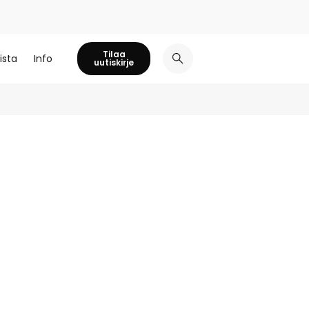
Tilaa
ista
Info
uutiskirje