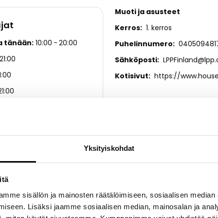
Muoti ja asusteet
jat
Kerros
1. kerros
a tänään
10:00
20:00
Puhelinnumero
040509481
21:00
Sähköposti
LPPFinland@lpp
1:00
Kotisivut
https://www.hous
21:00
21:00
21:00
20:00
Yksityiskohdat
18:00
itä
mme sisällön ja mainosten räätälöimiseen, sosiaalisen median
iseen. Lisäksi jaamme sosiaalisen median, mainosalan ja analy
lle ja miehille suunnattu iloinen ja optimistinen brändi. Kohder