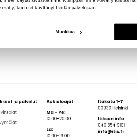
, miten käytät sivustoamme. Kumppanimme voivat yhdistää näitä t
 nuoret aikuiset. Myymälästä löytyy kuitenkin kaikille jotakin, py
tteissamme näytät hyvältä joka päivä.
n kerätty, kun olet käyttänyt heidän palvelujaan.
ttelijoilla on todella hyvä taito muokata muotimaailman trend
iveita ja odotuksia. Housen mallistoista löydät muodikkaita vaattei
aan.
Muokkaa
ikkeet ja palvelut
Aukioloajat
Itäkatu 1-7
00930 Helsinki
vintolat
Ma – Pe:
10:00-20:00
Itiksen info
yymälät
040 554 9101
La:
info@itis.fi
10:00-19:00