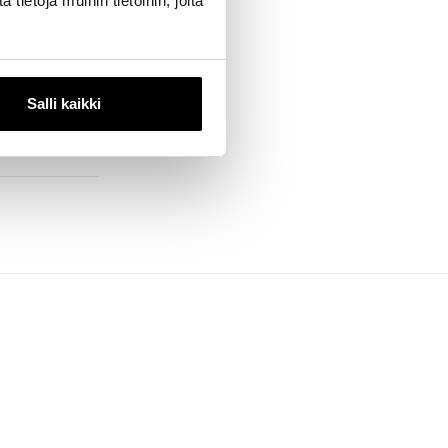
ietoja muihin tietoihin, joita
symme trendien
it vastaamaan
ta kaikille
Salli kaikki