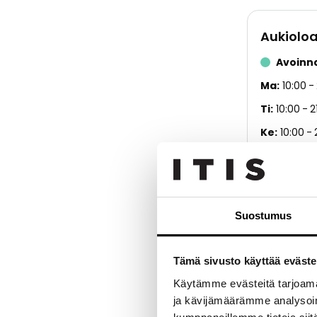
Aukioloa
Avoinn
Ma
10:00
Ti
10:00
2
Ke
10:00
To
10:00
Pe
10:00
La
10:00
Suostumus
Su
12:00
Tämä sivusto käyttää eväste
Käytämme evästeitä tarjoama
ja kävijämäärämme analysoim
House on naisi