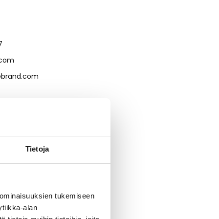
7
.com
ebrand.com
Tietoja
 ominaisuuksien tukemiseen
tiikka-alan
yhmänä