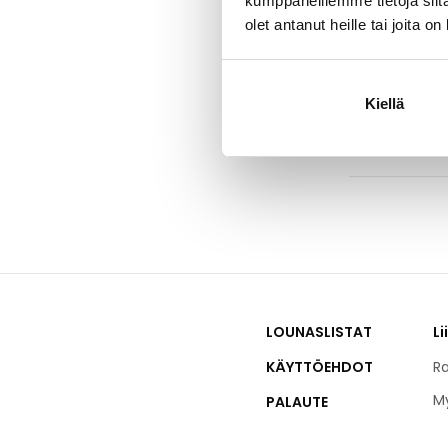
kumppaneillemme tietoja siitä
opiskelijat ja
mukana ja vaa
olet antanut heille tai joita o
Housen suunni
kuluttajien to
sopivaan hint
Kiellä
LOUNASLISTAT
Li
KÄYTTÖEHDOT
Ra
M
PALAUTE