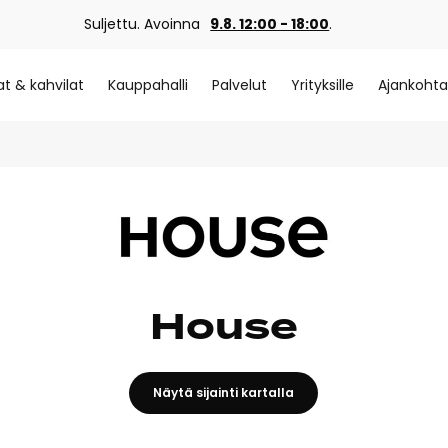
Suljettu. Avoinna
9.8. 12:00 - 18:00
.
at & kahvilat
Kauppahalli
Palvelut
Yrityksille
Ajankohta
House
Näytä sijainti kartalla