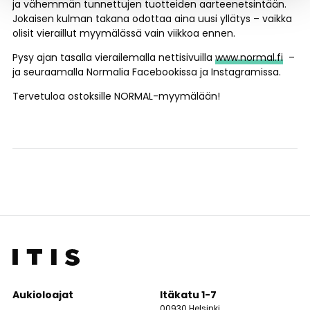
ja vähemmän tunnettujen tuotteiden aarteenetsintään.
Jokaisen kulman takana odottaa aina uusi yllätys – vaikka
olisit vieraillut myymälässä vain viikkoa ennen.
Pysy ajan tasalla vierailemalla nettisivuilla
www.normal.fi
–
ja seuraamalla Normalia Facebookissa ja Instagramissa.
Tervetuloa ostoksille NORMAL-myymälään!
Aukioloajat
Itäkatu 1-7
00930 Helsinki