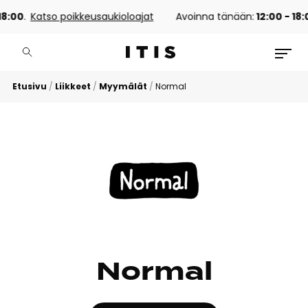
8:00
.
Katso poikkeusaukioloajat
Avoinna tänään:
12:00 - 18:
Etusivu
/
Liikkeet
/
Myymälät
/
Normal
Normal