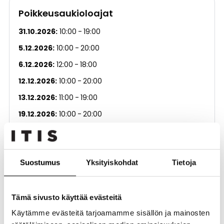
Poikkeusaukioloajat
31.10.2026
10:00
19:00
5.12.2026
10:00
20:00
6.12.2026
12:00
18:00
12.12.2026
10:00
20:00
13.12.2026
11:00
19:00
19.12.2026
10:00
20:00
20.12.2026
11:00
19:00
24.12.2026
10:00
14:00
Suostumus
Yksityiskohdat
Tietoja
25.12.2026
Suljettu
26.12.2026
10:00
19:00
Tämä sivusto käyttää evästeitä
Käytämme evästeitä tarjoamamme sisällön ja mainosten
Tavaratalot ja päivittäistavarat