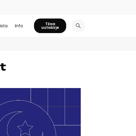
Tilaa
ista
Info
uutiskirje
t