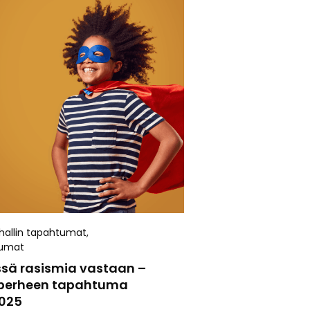
allin tapahtumat
,
umat
sä rasismia vastaan –
perheen tapahtuma
2025