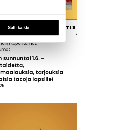
Salli kaikki
allin tapahtumat
,
umat
 sunnuntai 1.6. –
itaidetta,
maalauksia, tarjouksia
aisia tacoja lapsille!
025