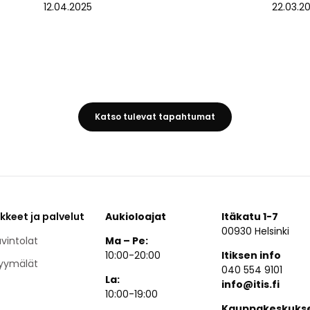
12.04.2025
22.03.2
Katso tulevat tapahtumat
ikkeet ja palvelut
Aukioloajat
Itäkatu 1-7
00930 Helsinki
vintolat
Ma – Pe:
10:00-20:00
Itiksen info
yymälät
040 554 9101
La:
info@itis.fi
10:00-19:00
Kauppakeskuks