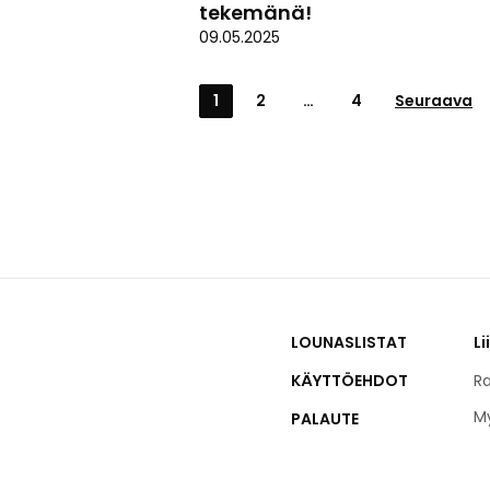
tekemänä!
09.05.2025
1
2
…
4
Seuraava
LOUNASLISTAT
Li
KÄYTTÖEHDOT
Ra
M
PALAUTE