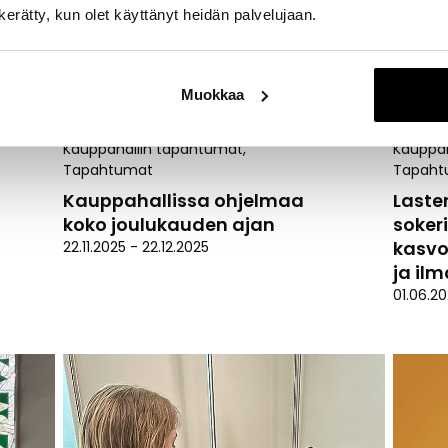
n kerätty, kun olet käyttänyt heidän palvelujaan.
Muokkaa
Kauppahallin tapahtumat
,
Kauppah
Tapahtumat
Tapaht
Kauppahallissa ohjelmaa
Lasten
koko joulukauden ajan
soker
kasvo
22.11.2025
-
22.12.2025
ja ilm
01.06.2