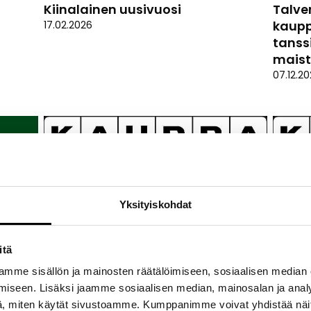
Kiinalainen uusivuosi
Talve
kauppa
17.02.2026
tanssi
maist
07.12.20
Yksityiskohdat
itä
mme sisällön ja mainosten räätälöimiseen, sosiaalisen median
iseen. Lisäksi jaamme sosiaalisen median, mainosalan ja analy
, miten käytät sivustoamme. Kumppanimme voivat yhdistää näitä t