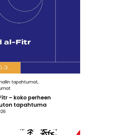
allin tapahtumat
,
umat
Fitr – koko perheen
uton tapahtuma
026