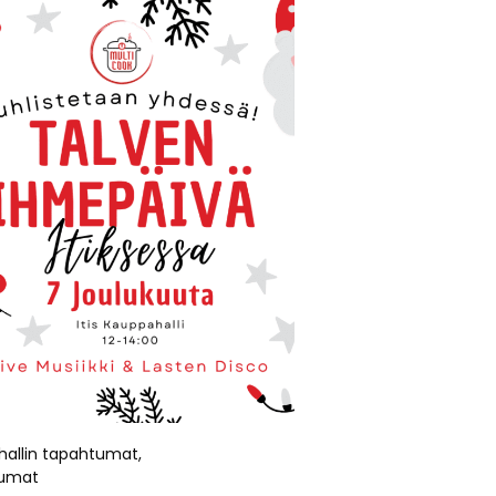
allin tapahtumat
,
umat