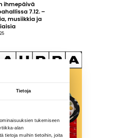
n ihmepäivä
hallissa 7.12. –
a, musiikkia ja
iaisia
25
Tietoja
 ominaisuuksien tukemiseen
tiikka-alan
ietoja muihin tietoihin, joita