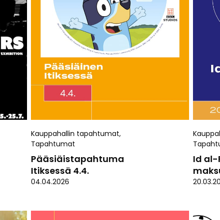
Kauppahallin tapahtumat
,
Kauppah
Tapahtumat
Tapaht
Pääsiäistapahtuma
Id al-
Itiksessä 4.4.
maks
04.04.2026
20.03.2