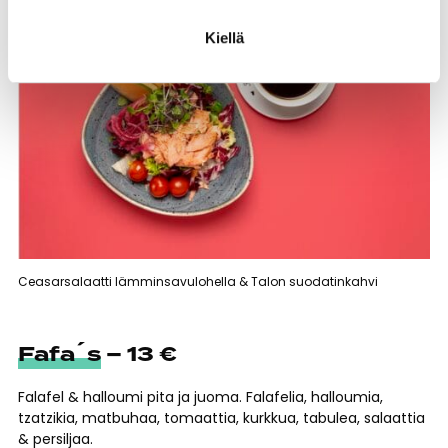
Kiellä
Ceasarsalaatti lämminsavulohella & Talon suodatinkahvi
Fafa´s
– 13 €
Falafel & halloumi pita ja juoma. Falafelia, halloumia,
tzatzikia, matbuhaa, tomaattia, kurkkua, tabulea, salaattia
& persiljaa.