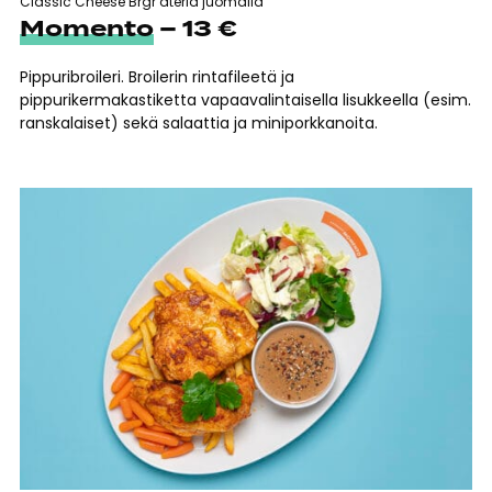
Classic Cheese Brgr ateria juomalla
Momento
– 13 €
Pippuribroileri. Broilerin rintafileetä ja
pippurikermakastiketta vapaavalintaisella lisukkeella (esim.
ranskalaiset) sekä salaattia ja miniporkkanoita.