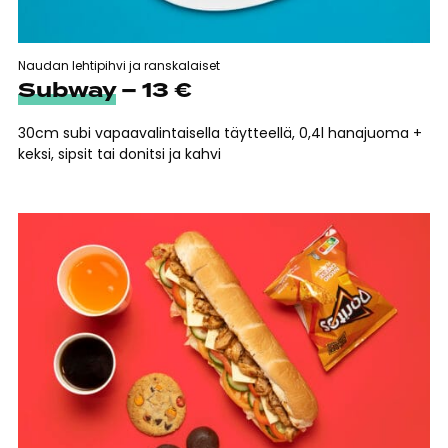
Naudan lehtipihvi ja ranskalaiset
Subway
– 13 €
30cm subi vapaavalintaisella täytteellä, 0,4l hanajuoma +
keksi, sipsit tai donitsi ja kahvi