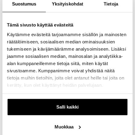
Suostumus
Yksityiskohdat
Tietoja
Tämä sivusto käyttää evästeitä
Käytämme evästeitä tarjoamamme sisällön ja mainosten
räätälöimiseen, sosiaalisen median ominaisuuksien
tukemiseen ja kävijämäärämme analysoimiseen. Lisäksi
jaamme sosiaalisen median, mainosalan ja analytiikka-
alan kumppaneillemme tietoja siitä, miten käytät
sivustoamme. Kumppanimme voivat yhdistää näitä
tietoja muihin tietoihin, joita olet antanut heille tai joita on
kerätty, kun olet käyttänyt heidän palvelujaan.
Pasta Pesto e Basilico.
Robert´s Coffee
– 13 €
Ceasarsalaatti lämminsavulohella & Talon suodatinkahvi
Salli kaikki
(S). Voimassa 30.6.2025 asti.
Muokkaa