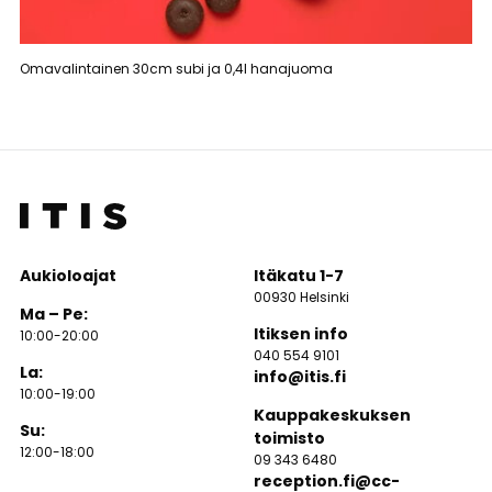
Omavalintainen 30cm subi ja 0,4l hanajuoma
Aukioloajat
Itäkatu 1-7
00930 Helsinki
Ma – Pe:
Itiksen info
10:00-20:00
040 554 9101
La:
info@itis.fi
10:00-19:00
Kauppakeskuksen
Su:
toimisto
12:00-18:00
09 343 6480
reception.fi@cc-