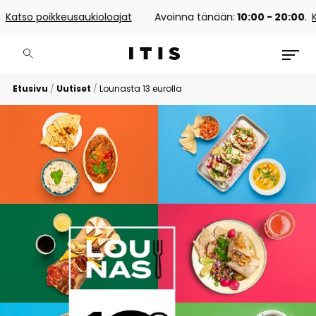
o poikkeusaukioloajat
Avoinna tänään:
10:00 - 20:00
.
Katso 
Etusivu
/
Uutiset
/
Lounasta 13 eurolla