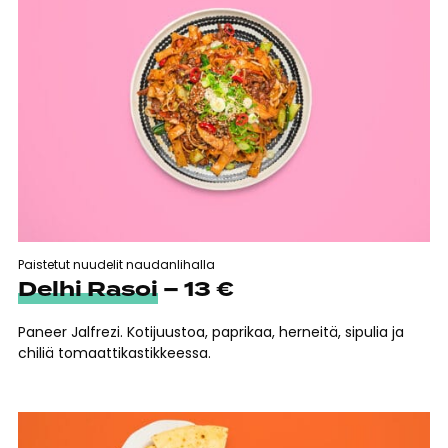
Paistetut nuudelit naudanlihalla
Delhi Rasoi
– 13 €
Paneer Jalfrezi. Kotijuustoa, paprikaa, herneitä, sipulia ja
chiliä tomaattikastikkeessa.