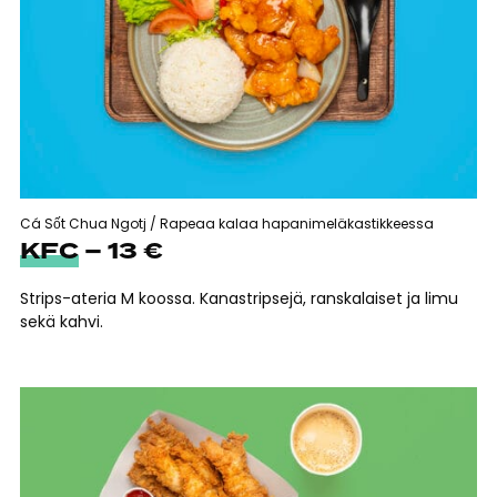
Cá Sốt Chua Ngotj / Rapeaa kalaa hapanimeläkastikkeessa
KFC
– 13 €
Strips-ateria M koossa. Kanastripsejä, ranskalaiset ja limu
sekä kahvi.