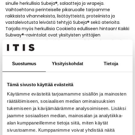
sinulle herkullisia Subeja®, salaatteja ja wrapeja.
Vaihtoehtona perinteiselle pikaruoalle tarjoamme
raikkaista vihanneksista, lisätäytteistä, proteiinista ja
vastaleivotusta leivästä tehtyjä Subeja® sekä aterioita.
Tarjolla myös herkullisia Cookieita edulliseen hintaan! Kaikki
Subway®-ravintolat ovat yksityisten yrittäjien
omistuksessa ja ravintoloissamme työskentelee taitavia
Sandwich Artisteja, jotka ovat valmiita ottamaan tilauksesi
vastaan ravintoloissa,
verkossa, sovelluksessa tai kotiin toimitettavaksi.
Suostumus
Yksityiskohdat
Tietoja
https://www.subway.com/fi-fi/downloadapp
https://wolt.com/en/fin/helsinki/restaurant/subway-
Tämä sivusto käyttää evästeitä
itakeskus
Käytämme evästeitä tarjoamamme sisällön ja mainosten
https://www.foodora.fi/restaurant/x71j/subway-helsinki-
räätälöimiseen, sosiaalisen median ominaisuuksien
itis-x71j
tukemiseen ja kävijämäärämme analysoimiseen. Lisäksi
jaamme sosiaalisen median, mainosalan ja analytiikka-
alan kumppaneillemme tietoja siitä, miten käytät
sivustoamme. Kumppanimme voivat yhdistää näitä