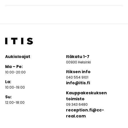
Aukioloajat
Itäkatu 1-7
00930 Helsinki
Ma – Pe:
Itiksen info
10:00-20:00
040 554 9101
La:
info@itis.fi
10:00-19:00
Kauppakeskuksen
Su:
toimisto
12:00-18:00
09 343 6480
reception.fi@cc-
real.com