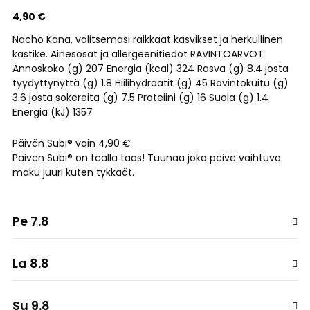
4,90 €
Nacho Kana, valitsemasi raikkaat kasvikset ja herkullinen
kastike. Ainesosat ja allergeenitiedot RAVINTOARVOT
Annoskoko (g) 207 Energia (kcal) 324 Rasva (g) 8.4 josta
tyydyttynyttä (g) 1.8 Hiilihydraatit (g) 45 Ravintokuitu (g)
3.6 josta sokereita (g) 7.5 Proteiini (g) 16 Suola (g) 1.4
Energia (kJ) 1357
Päivän Subi® vain 4,90 €
Päivän Subi® on täällä taas! Tuunaa joka päivä vaihtuva
maku juuri kuten tykkäät.
Pe 7.8
La 8.8
Su 9.8