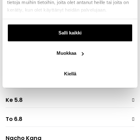
tietoja muihin tietoihin, joita olet antanut heille tai joita on
kerätty, kun olet käyttänyt heidän palvelujaan.
Lounaslista
Päivän Subi® vain 4,90 € Päivän Subi® on täällä taas!
Salli kaikki
Tuunaa joka päivä vaihtuva maku juuri kuten tykkäät.
Muokkaa
Ma 3.8
Kiellä
Ti 4.8
Ke 5.8
To 6.8
Nacho Kana