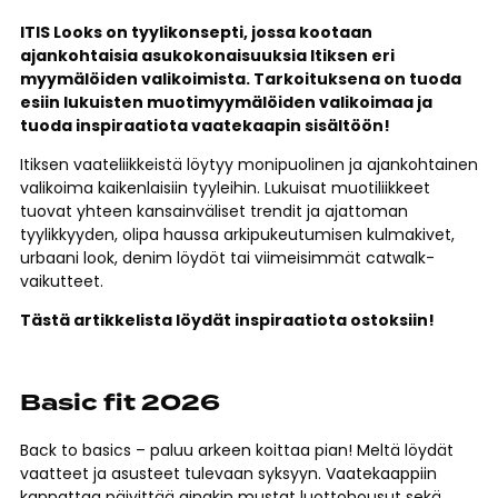
ITIS Looks on tyylikonsepti, jossa kootaan
ajankohtaisia asukokonaisuuksia Itiksen eri
myymälöiden valikoimista. Tarkoituksena on tuoda
esiin lukuisten muotimyymälöiden valikoimaa ja
tuoda inspiraatiota vaatekaapin sisältöön!
Itiksen vaateliikkeistä löytyy monipuolinen ja ajankohtainen
valikoima kaikenlaisiin tyyleihin. Lukuisat muotiliikkeet
tuovat yhteen kansainväliset trendit ja ajattoman
tyylikkyyden, olipa haussa arkipukeutumisen kulmakivet,
urbaani look, denim löydöt tai viimeisimmät catwalk-
vaikutteet.
Tästä artikkelista löydät inspiraatiota ostoksiin!
Basic fit 2026
Back to basics – paluu arkeen koittaa pian! Meltä löydät
vaatteet ja asusteet tulevaan syksyyn. Vaatekaappiin
kannattaa päivittää ainakin mustat luottohousut sekä