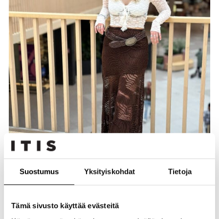
Paita
New Yorker
Suostumus
Yksityiskohdat
Tietoja
Hinta: 14,99€
Vyö
New Yorker
Tämä sivusto käyttää evästeitä
Hinta: 7,99€