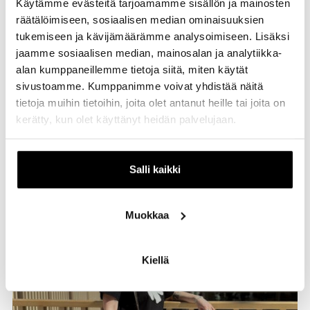
Käytämme evästeitä tarjoamamme sisällön ja mainosten
Hame
Gina Tricot
räätälöimiseen, sosiaalisen median ominaisuuksien
Hinta: 39,99€
tukemiseen ja kävijämäärämme analysoimiseen. Lisäksi
Kengät
House
jaamme sosiaalisen median, mainosalan ja analytiikka-
Hinta: 19,99€
alan kumppaneillemme tietoja siitä, miten käytät
sivustoamme. Kumppanimme voivat yhdistää näitä
tietoja muihin tietoihin, joita olet antanut heille tai joita on
Summer fit 2025
kerätty, kun olet käyttänyt heidän palvelujaan.
Kesällä on tärkeää, että vaatteet ovat mukavat ja
hengittävät kuumalla ilmalla. Kesälle kannattaakin varata
vaatekaappiin erilaisia hameita ja mekkoja tai sortseja
Salli kaikki
sekä lyhythihaisia paitoja. Itiksen liikkeistä löytyy nyt myös
laajasti pikkulaukkuja kesän rientoihin. Tsekkaa alta
asuinspiraatiota kesään!
Muokkaa
Kiellä