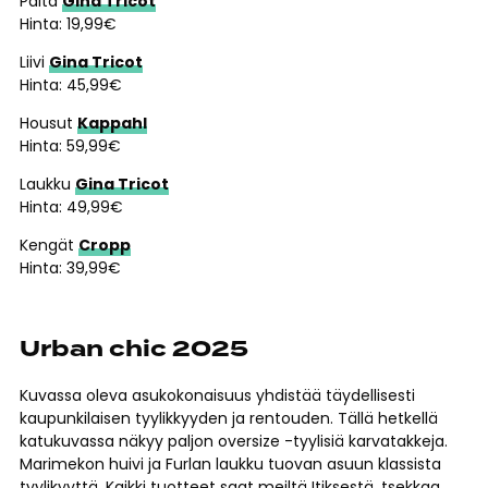
Paita
Gina Tricot
Hinta: 19,99€
Liivi
Gina Tricot
Hinta: 45,99€
Housut
Kappahl
Hinta: 59,99€
Laukku
Gina Tricot
Hinta: 49,99€
Kengät
Cropp
Hinta: 39,99€
Urban chic 2025
Kuvassa oleva asukokonaisuus yhdistää täydellisesti
kaupunkilaisen tyylikkyyden ja rentouden. Tällä hetkellä
katukuvassa näkyy paljon oversize -tyylisiä karvatakkeja.
Marimekon huivi ja Furlan laukku tuovan asuun klassista
tyylikyyttä. Kaikki tuotteet saat meiltä Itiksestä, tsekkaa