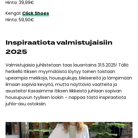
Hinta: 39,99€
Kengät
Click Shoes
Hinta: 59,90€
Inspiraatiota valmistujaisiin
2025
Valmistujaisia juhlistetaan taas lauantaina 31.5.2025! Tällä
hetkellä Itiksen myymälöistä löytyy toinen toistaan
upeampia mekkoja, housupukuja, bleisereitä ja lämpimään
ilmaan sopivia kevyitä, mutta näyttäviä vaatteita ja
asusteita! Kasasimme Itiksen liikkeistä juhlaan sopivan
housupuvun tyylisen lookin – nappaa tästä inspiraatiota
juhla-asu ostoksiin.