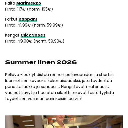
Paita
Marimekko
Hinta: 117€ (norm. 195€)
Farkut
Kappahl
Hinta: 41,99€ (norm. 59,99€)
Kengät
Click Shoes
Hinta: 49,90€ (norm. 59,90€)
Summer linen 2026
Pellava -look yhdistää rennon pellavapaidan ja shortsit
luonnollisen keveäksi kokonaisuudeksi, jota täydentää
punottu laukku ja sandaalit. Hengittävät materiaalit,
vaaleat sävyt ja huoleton siluetti tekevät tästä tyylistä
täydellisen valinnan aurinkoisiin päiviin!