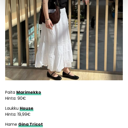
Paita
Marimekko
Hinta: 90€
Laukku
House
Hinta: 19,99€
Hame
Gina Tricot