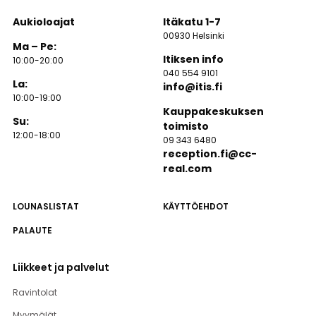
Aukioloajat
Itäkatu 1-7
00930 Helsinki
Ma – Pe:
Itiksen info
10:00-20:00
040 554 9101
La:
info@itis.fi
10:00-19:00
Kauppakeskuksen
Su:
toimisto
12:00-18:00
09 343 6480
reception.fi@cc-
real.com
LOUNASLISTAT
KÄYTTÖEHDOT
PALAUTE
Liikkeet ja palvelut
Ravintolat
Myymälät