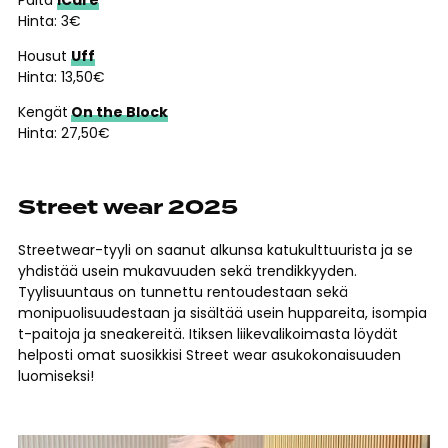
Paita
iCare
Hinta: 3€
Housut
Uff
Hinta: 13,50€
Kengät
On the Block
Hinta: 27,50€
Street wear 2025
Streetwear-tyyli on saanut alkunsa katukulttuurista ja se
yhdistää usein mukavuuden sekä trendikkyyden.
Tyylisuuntaus on tunnettu rentoudestaan sekä
monipuolisuudestaan ja sisältää usein huppareita, isompia
t-paitoja ja sneakereitä. Itiksen liikevalikoimasta löydät
helposti omat suosikkisi Street wear asukokonaisuuden
luomiseksi!