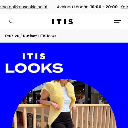
usaukioloajat
Avoinna tänään:
10:00 - 20:00
.
Katso poikkeus
Etusivu
/
Uutiset
/
ITIS looks