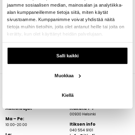
(8,4snt/min. sis alv.)
jaamme sosiaalisen median, mainosalan ja analytiikka-
alan kumppaneillemme tietoja siitä, miten käytät
sivustoamme. Kumppanimme voivat yhdistää näitä
tietoja muihin tietoihin, joita olet antanut heille tai joita on
kerätty, kun olet käyttänyt heidän palvelujaan.
Salli kaikki
Muokkaa
Kiellä
Aukioloajat
Itäkatu 1-7
00930 Helsinki
Ma – Pe:
Itiksen info
10:00-20:00
040 554 9101
La: