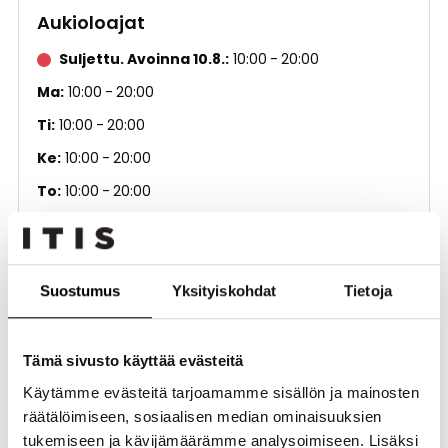
Aukioloajat
Suljettu. Avoinna 10.8.
10:00
20:00
Ma
10:00
20:00
Ti
10:00
20:00
Ke
10:00
20:00
To
10:00
20:00
Pe
10:00
20:00
La
10:00
19:00
Su
12:00
18:00
Suostumus
Yksityiskohdat
Tietoja
Vapaa-aika
Tämä sivusto käyttää evästeitä
Kerros
1. kerros
Käytämme evästeitä tarjoamamme sisällön ja mainosten
räätälöimiseen, sosiaalisen median ominaisuuksien
Puhelinnumero
010 537 7520
tukemiseen ja kävijämäärämme analysoimiseen. Lisäksi