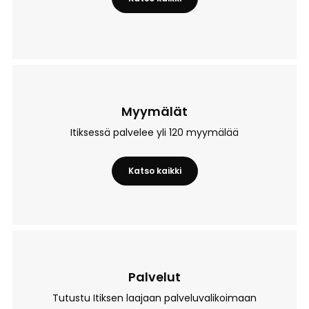
– Kauppahalli
Myymälät
Itiksessä palvelee yli 120 myymälää
Katso kaikki
– Myymälät
Palvelut
Tutustu Itiksen laajaan palveluvalikoimaan