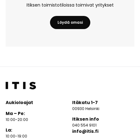
Itiksen toimistotiloissa toimivat yritykset
Löydä omasi
– Toimistot
Aukioloajat
Itäkatu 1-7
00930 Helsinki
Ma – Pe:
Itiksen info
10:00-20:00
040 554 9101
La:
info@itis.fi
10:00-19:00