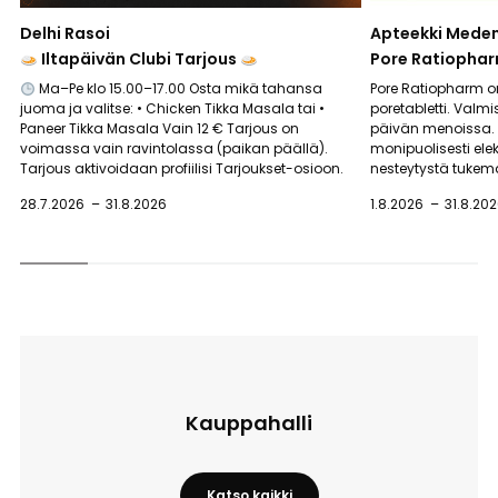
Delhi Rasoi
Apteekki Mede
Iltapäivän Clubi Tarjous
Pore Ratiopha
Ma–Pe klo 15.00–17.00 Osta mikä tahansa
Pore Ratiopharm o
juoma ja valitse: • Chicken Tikka Masala tai •
poretabletti. Valm
Paneer Tikka Masala Vain 12 € Tarjous on
päivän menoissa. E
voimassa vain ravintolassa (paikan päällä).
monipuolisesti elek
Tarjous aktivoidaan profiilisi Tarjoukset-osioon.
nesteytystä tuke
28.7.2026
31.8.2026
1.8.2026
31.8.20
Kauppahalli
Katso kaikki