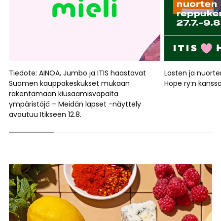
Tiedote: AINOA, Jumbo ja ITIS haastavat
Lasten ja nuort
Suomen kauppakeskukset mukaan
Hope ry:n kanss
rakentamaan kiusaamisvapaita
ympäristöjä – Meidän lapset -näyttely
avautuu Itikseen 12.8.