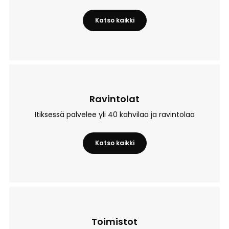
Katso kaikki
– Palvelut
Ravintolat
Itiksessä palvelee yli 40 kahvilaa ja ravintolaa
Katso kaikki
– Ravintolat
Toimistot