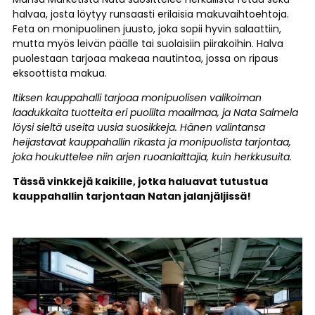
halvaa, josta löytyy runsaasti erilaisia makuvaihtoehtoja.
Feta on monipuolinen juusto, joka sopii hyvin salaattiin,
mutta myös leivän päälle tai suolaisiin piirakoihin. Halva
puolestaan tarjoaa makeaa nautintoa, jossa on ripaus
eksoottista makua.
Itiksen kauppahalli tarjoaa monipuolisen valikoiman
laadukkaita tuotteita eri puolilta maailmaa, ja Nata Salmela
löysi sieltä useita uusia suosikkeja. Hänen valintansa
heijastavat kauppahallin rikasta ja monipuolista tarjontaa,
joka houkuttelee niin arjen ruoanlaittajia, kuin herkkusuita.
Tässä vinkkejä kaikille, jotka haluavat tutustua
kauppahallin tarjontaan Natan jalanjäljissä!