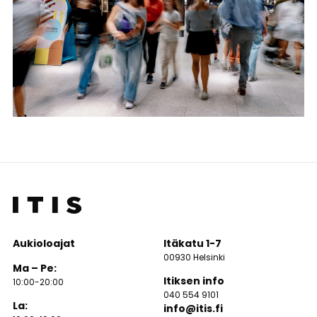
Aukioloajat
Itäkatu 1-7
00930 Helsinki
Ma – Pe:
Itiksen info
10:00-20:00
040 554 9101
La:
info@itis.fi