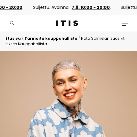
0 - 20:00
.
Suljettu. Avoinna
7.8. 10:00 - 20:00
.
Suljettu.
Etusivu
/
Tarinoita kauppahallista
/
Nata Salmelan suosikit
Itiksen Kauppahallista