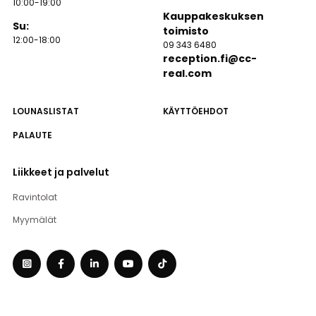
10:00-19:00
Kauppakeskuksen
Su:
toimisto
12:00-18:00
09 343 6480
reception.fi@cc-
real.com
LOUNASLISTAT
KÄYTTÖEHDOT
PALAUTE
Liikkeet ja palvelut
Ravintolat
Myymälät