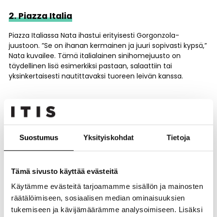
2. Piazza Italia
Piazza Italiassa Nata ihastui erityisesti Gorgonzola-
juustoon. ”Se on ihanan kermainen ja juuri sopivasti kypsä,”
Nata kuvailee. Tämä italialainen sinihomejuusto on
täydellinen lisä esimerkiksi pastaan, salaattiin tai
yksinkertaisesti nautittavaksi tuoreen leivän kanssa.
3
. Ekström Seafood
Ekströmin kalakaupasta Nata luotti kauppiaan
Suostumus
Yksityiskohdat
Tietoja
suositukseen ja valitsi päivän kalan. Vaihtoehtoina olivat
muun muassa tuore makrilli, kultaotsa-ahven sekä
perinteinen graavilohi. Nata arvostaa erityisesti kalakaupan
tuoreutta ja asiantuntevia neuvoja, joiden avulla oikean
Tämä sivusto käyttää evästeitä
valinnan tekeminen on helppoa.
Käytämme evästeitä tarjoamamme sisällön ja mainosten
räätälöimiseen, sosiaalisen median ominaisuuksien
tukemiseen ja kävijämäärämme analysoimiseen. Lisäksi
4.
Itis Meat Market