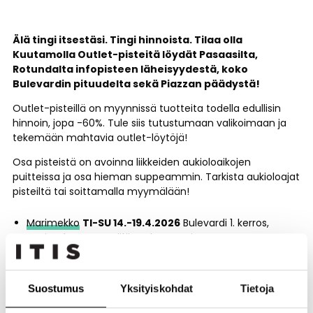
Älä tingi itsestäsi. Tingi hinnoista. Tilaa olla
Kuutamolla Outlet-pisteitä löydät Pasaasilta,
Rotundalta infopisteen läheisyydestä, koko
Bulevardin pituudelta sekä Piazzan päädystä!
Outlet-pisteillä on myynnissä tuotteita todella edullisin
hinnoin, jopa -60%. Tule siis tutustumaan valikoimaan ja
tekemään mahtavia outlet-löytöjä!
Osa pisteistä on avoinna liikkeiden aukioloaikojen
puitteissa ja osa hieman suppeammin. Tarkista aukioloajat
pisteiltä tai soittamalla myymälään!
Marimekko
TI-SU 14.-19.4.2026
Bulevardi 1. kerros,
Marimekon myymälän edusta – sisustustavaraa,
vaatteita sekä paljon muuta alennetuin hinnoin.
DNA
TO-SU 16.-19.4.2026
Pasaasi 1. kerros Hesburgerin
Suostumus
Yksityiskohdat
Tietoja
ja Roundin läheisyydessä – onnenpyörä sekä
huipputarjouksia.