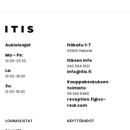
Aukioloajat
Itäkatu 1-7
00930 Helsinki
Ma – Pe:
Itiksen info
10:00-20:00
040 554 9101
La:
info@itis.fi
10:00-19:00
Kauppakeskuksen
Su:
toimisto
12:00-18:00
09 343 6480
reception.fi@cc-
real.com
LOUNASLISTAT
KÄYTTÖEHDOT