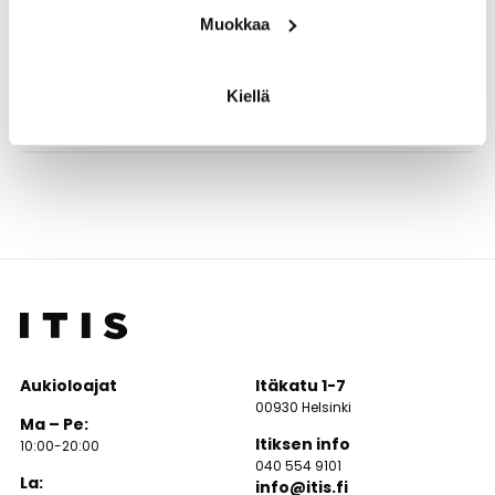
Nahkalaukkujen maahantuoja jo vuodesta 2003. Ihania
Muokkaa
kotimaisia ja Italialaisia nahkalaukkuja, reppuja, lompakoita,
vöitä ja hanskoja. Tervetuloa ostoksille.
Kiellä
Aukioloajat
Itäkatu 1-7
00930 Helsinki
Ma – Pe:
Itiksen info
10:00-20:00
040 554 9101
La:
info@itis.fi