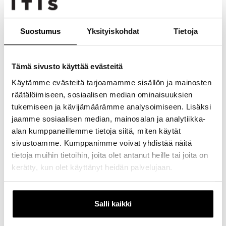
Ti
10:00
20:00
Ke
10:00
20:00
Suostumus
Yksityiskohdat
Tietoja
To
10:00
20:00
Pe
10:00
20:00
Tämä sivusto käyttää evästeitä
La
10:00
19:00
Käytämme evästeitä tarjoamamme sisällön ja mainosten
Su
12:00
18:00
räätälöimiseen, sosiaalisen median ominaisuuksien
tukemiseen ja kävijämäärämme analysoimiseen. Lisäksi
jaamme sosiaalisen median, mainosalan ja analytiikka-
Muoti ja asusteet
alan kumppaneillemme tietoja siitä, miten käytät
Kerros
1. kerros
sivustoamme. Kumppanimme voivat yhdistää näitä
tietoja muihin tietoihin, joita olet antanut heille tai joita on
Puhelinnumero
0449617029
kerätty, kun olet käyttänyt heidän palvelujaan.
Sähköposti
info@blueeye.fi
Kotisivut
https://www.blueeye.fi/
Salli kaikki