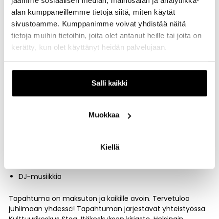
jaamme sosiaalisen median, mainosalan ja analytiikka-
alan kumppaneillemme tietoja siitä, miten käytät
Klo 14–17
sivustoamme. Kumppanimme voivat yhdistää näitä
tietoja muihin tietoihin, joita olet antanut heille tai joita on
Paperikukkien askartelutyöpaja
kerätty, kun olet käyttänyt heidän palvelujaan.
Kasviväritaiteilua
Eid-korttityöpaja
Salli kaikki
Juhlakuvaus selfiepisteessä
Klo 15–15:30
Muokkaa
Mo Clown -esitys
Kiellä
Klo 14–16
DJ-musiikkia
Tapahtuma on maksuton ja kaikille avoin. Tervetuloa
juhlimaan yhdessä! Tapahtuman järjestävät yhteistyössä