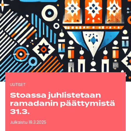
UUTISET
Stoassa juhlistetaan
ramadanin päättymistä
31.3.
Julkaistu 18.3.2025