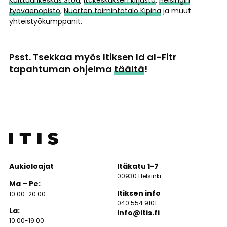
Kulttuurikeskus Stoa
,
Itäkeskuksen kirjasto
,
Helsingin
työväenopisto
,
Nuorten toimintatalo Kipinä
ja muut
yhteistyökumppanit.
Psst. Tsekkaa myös Itiksen Id al-Fitr
tapahtuman ohjelma
täältä
!
Aukioloajat
Itäkatu 1-7
00930 Helsinki
Ma – Pe:
Itiksen info
10:00-20:00
040 554 9101
La:
info@itis.fi
10:00-19:00