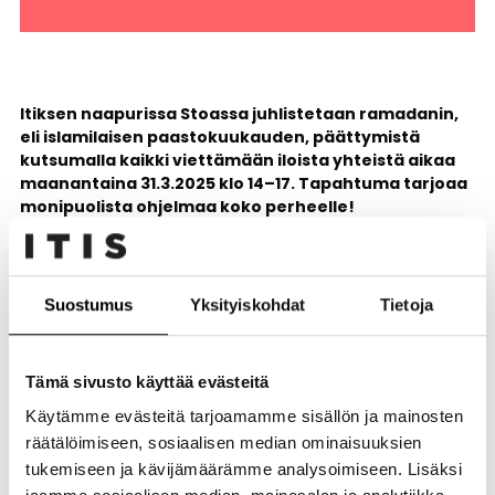
Itiksen naapurissa Stoassa juhlistetaan ramadanin,
eli islamilaisen paastokuukauden, päättymistä
kutsumalla kaikki viettämään iloista yhteistä aikaa
maanantaina 31.3.2025 klo 14–17. Tapahtuma tarjoaa
monipuolista ohjelmaa koko perheelle!
Tule nauttimaan monipuolisesta ohjelmasta, jossa voit
tehdä käsin värikkäitä paperikukkia, tutustua monotypiaan
ja kasviväreillä taiteiluun, valmistaa kauniita Eid-
Suostumus
Yksityiskohdat
Tietoja
juhlakortteja, ottaa hauskoja kuvia selfiepisteessä sekä
fiilistellä juhlan tunnelmaa Mo Clownin esityksessä ja DJ-
setin rytmeissä.
Tämä sivusto käyttää evästeitä
Käytämme evästeitä tarjoamamme sisällön ja mainosten
Tapahtumaohjelma ja aikataulu
räätälöimiseen, sosiaalisen median ominaisuuksien
tukemiseen ja kävijämäärämme analysoimiseen. Lisäksi
Ohjelma ja aikataulu