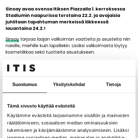
Sinsay avaa ovensa Itiksen Piazzalla 1. kerroksessa
Stadiumin naapurissa torstaina 22.2. ja avajaisia
juhlitaan tapahtuman merkeissä liikkeessä
lauantaina 24.2.!
Sinsay
tarjoaa laajan valikoiman vaatteita ja asusteita niin
naisille, miehille kuin lapsillekin. Lisäksi valikoimasta löytyy
kosmetiikkaa sekä tuotteita sisustukseen.
Itiksen Sinsay avataan torstaina 22.2. Avajaisia juhlitaan
kuitenkin isommin tapahtuman merkeissä lauantaina
24.2., kun luvassa on muun muassa yllätysvierailija, 360-
kuvauspiste ja kasvomaalausta perheen pienimmille.
Suostumus
Yksityiskohdat
Tietoja
Suosittelemme myös saapumaan ajoissa paikalle,
sillä sekä torstaina, että lauantaina ensimmäiset 50
asiakasta saavat yllätyspussit!
Tämä sivusto käyttää evästeitä
Käytämme evästeitä tarjoamamme sisällön ja mainosten
räätälöimiseen, sosiaalisen median ominaisuuksien
Avajaisohjelma
tukemiseen ja kävijämäärämme analysoimiseen. Lisäksi
jaamme sosiaalisen median, mainosalan ja analytiikka-