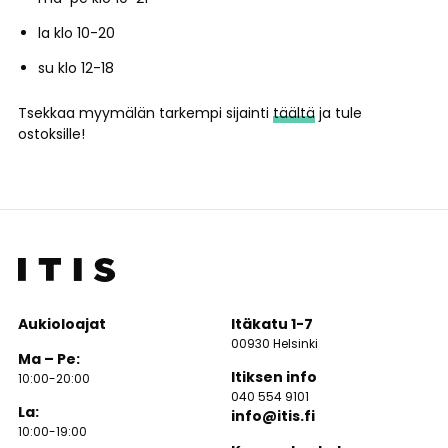
la klo 10-20
su klo 12-18
Tsekkaa myymälän tarkempi sijainti
täältä
ja tule
ostoksille!
Aukioloajat
Itäkatu 1-7
00930 Helsinki
Ma – Pe:
Itiksen info
10:00-20:00
040 554 9101
La:
info@itis.fi
10:00-19:00