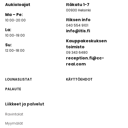
Aukioloajat
Itäkatu 1-7
00930 Helsinki
Ma – Pe:
Itiksen info
10:00-20:00
040 554 9101
La:
info@itis.fi
10:00-19:00
Kauppakeskuksen
Su:
toimisto
12:00-18:00
09 343 6480
reception.fi@cc-
real.com
LOUNASLISTAT
KÄYTTÖEHDOT
PALAUTE
Liikkeet ja palvelut
Ravintolat
Myymälät