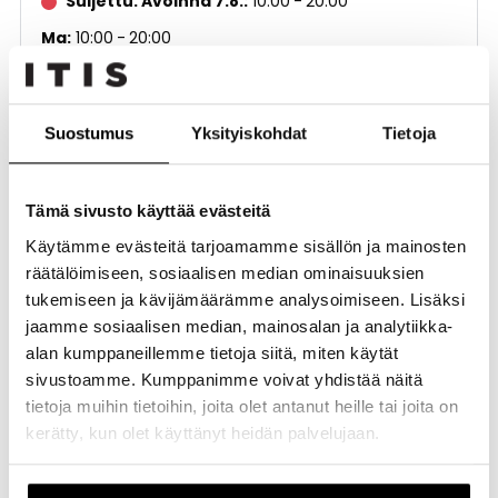
Suljettu. Avoinna 7.8.
10:00
20:00
Ma
10:00
20:00
Ti
10:00
20:00
Ke
10:00
20:00
Suostumus
Yksityiskohdat
Tietoja
To
10:00
20:00
Pe
10:00
20:00
Tämä sivusto käyttää evästeitä
La
10:00
20:00
Käytämme evästeitä tarjoamamme sisällön ja mainosten
Su
12:00
18:00
räätälöimiseen, sosiaalisen median ominaisuuksien
tukemiseen ja kävijämäärämme analysoimiseen. Lisäksi
jaamme sosiaalisen median, mainosalan ja analytiikka-
Muoti ja asusteet
alan kumppaneillemme tietoja siitä, miten käytät
Kerros
1. kerros
sivustoamme. Kumppanimme voivat yhdistää näitä
tietoja muihin tietoihin, joita olet antanut heille tai joita on
Puhelinnumero
0401678397
kerätty, kun olet käyttänyt heidän palvelujaan.
Sähköposti
LPPFinland@lpp.com
Kotisivut
https://www.sinsay.com/sq/en/