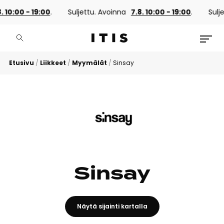
 10:00 - 19:00
.
Suljettu. Avoinna
7.8. 10:00 - 19:00
.
Sulje
Etusivu
/
Liikkeet
/
Myymälät
/
Sinsay
Sinsay
Näytä sijainti kartalla