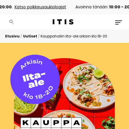
0
.
Katso poikkeusaukioloajat
Avoinna tänään:
10:00 - 20:00
.
Etusivu
/
Uutiset
/
Kauppahallin ilta-ale arkisin klo 18-20