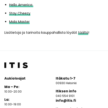
Hello America
Stay Cheezy
Mala Master
Lisätietoja ja tarinoita kauppahallista löydät
täältä
!
Aukioloajat
Itäkatu 1-7
00930 Helsinki
Ma – Pe:
Itiksen info
10:00-20:00
040 554 9101
La:
info@itis.fi
10:00-19:00