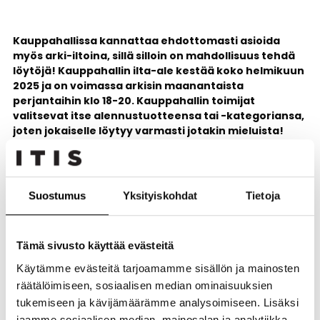
Kauppahallissa kannattaa ehdottomasti asioida
myös arki-iltoina, sillä silloin on mahdollisuus tehdä
löytöjä! Kauppahallin ilta-ale kestää koko helmikuun
2025 ja on voimassa arkisin maanantaista
perjantaihin klo 18-20. Kauppahallin toimijat
valitsevat itse alennustuotteensa tai -kategoriansa,
joten jokaiselle löytyy varmasti jotakin mieluista!
Kauppahallin Ilta-Ale on täydellinen tilaisuus nauttia
monipuolisesta tarjonnasta ja kokeilla jotain uutta
matalalla kynnyksellä! Piipahda siis tutkimaan erilaisia ilta-
Suostumus
Yksityiskohdat
Tietoja
ale tarjouksia, tee löytöjä ja nauti rennosta ilmapiiristä
after work hengessä!
Ilta-Ale pähkinänkuoressa
Tämä sivusto käyttää evästeitä
Käytämme evästeitä tarjoamamme sisällön ja mainosten
Arkisin maanantaista perjantaihin klo 18–20 helmikuun
räätälöimiseen, sosiaalisen median ominaisuuksien
2025 loppuun asti
tukemiseen ja kävijämäärämme analysoimiseen. Lisäksi
jaamme sosiaalisen median, mainosalan ja analytiikka-