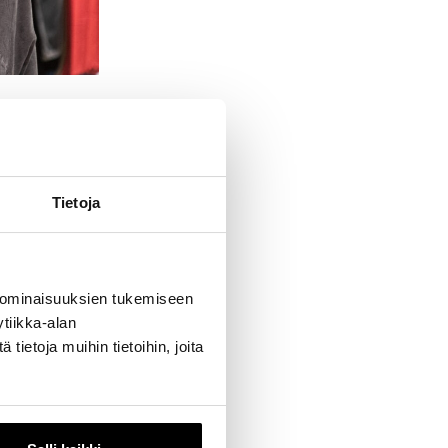
vaatteiden
vätkin
Tietoja
alisesta
näkyy
ra kertoo.
 ominaisuuksien tukemiseen
äsymmetristä
tiikka-alan
n saadaan
ietoja muihin tietoihin, joita
een. Ne on