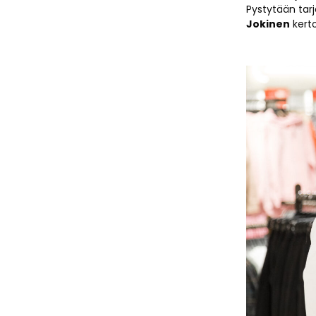
Pystytään tar
Jokinen
kert