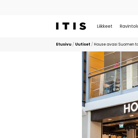
Liikkeet
Ravintol
Etusivu
/
Uutiset
/
House avasi Suomen t