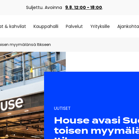
Suljettu. Avoinna
9.8. 12:00 - 18:00
.
at & kahvilat
Kauppahalli
Palvelut
Yrityksille
Ajankohta
oisen myymälänsä Itikseen
UUTISET
House avasi S
toisen myymäl