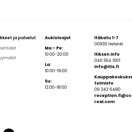
ikkeet ja palvelut
Aukioloajat
Itäkatu 1-7
00930 Helsinki
vintolat
Ma – Pe:
10:00-20:00
Itiksen info
yymälät
040 554 9101
La:
info@itis.fi
10:00-19:00
Kauppakeskuks
Su:
toimisto
12:00-18:00
09 343 6480
reception.fi@cc
real.com