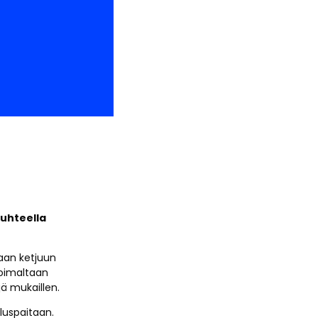
suhteella
maan ketjuun
koimaltaan
ä mukaillen.
uluspaitaan.