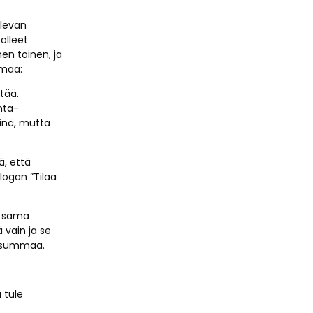
olevan
olleet
en toinen, ja
imaa:
ntää.
nta-
dinä, mutta
ä, että
logan ”Tilaa
lä sama
 vain ja se
a summaa.
 tule