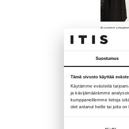
Kuvassa vasemma
Valikoimasta 
lisäksi kauden
myymälässä v
Suostumus
”Suunnittelija
mediasta ja m
selkeästi esim
Tämä sivusto käyttää eväste
Käytämme evästeitä tarjoama
Kevään trendi
ja kävijämäärämme analysoim
helmaa, ruutu-
pitkin kevättä 
kumppaneillemme tietoja siitä
olet antanut heille tai joita o
”Marvelin tuot
ollut todella 