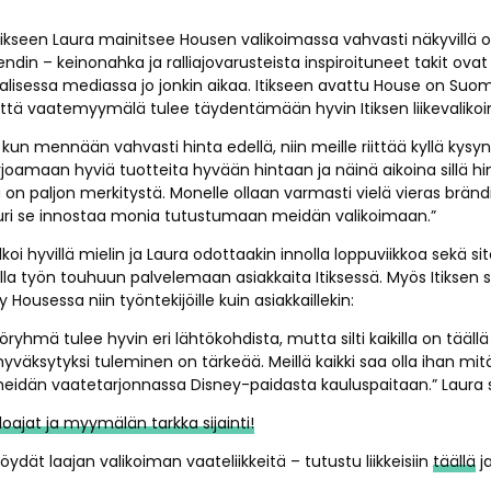
ikseen Laura mainitsee Housen valikoimassa vahvasti näkyvillä 
din – keinonahka ja ralliajovarusteista inspiroituneet takit ovat 
aalisessa mediassa jo jonkin aikaa. Itikseen avattu House on Suom
että vaatemyymälä tulee täydentämään hyvin Itiksen liikevaliko
ä kun mennään vahvasti hinta edellä, niin meille riittää kyllä kysy
oamaan hyviä tuotteita hyvään hintaan ja näinä aikoina sillä hi
 on paljon merkitystä. Monelle ollaan varmasti vielä vieras brän
uuri se innostaa monia tutustumaan meidän valikoimaan.”
lkoi hyvillä mielin ja Laura odottaakin innolla loppuviikkoa sekä sit
la työn touhuun palvelemaan asiakkaita Itiksessä. Myös Itiksen s
y Housessa niin työntekijöille kuin asiakkaillekin:
yöryhmä tulee hyvin eri lähtökohdista, mutta silti kaikilla on tääl
väksytyksi tuleminen on tärkeää. Meillä kaikki saa olla ihan mitä
eidän vaatetarjonnassa Disney-paidasta kauluspaitaan.” Laur
oajat ja myymälän tarkka sijainti!
 löydät laajan valikoiman vaateliikkeitä – tutustu liikkeisiin
täällä
ja