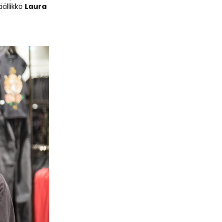
ällikkö
Laura