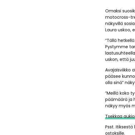
Omaksi suosik
motocross-tren
näkyvillä sosi
Laura uskoo, 
”Tällä hetkell
Pystymme tarj
laatusuhteella
uskon, että j
Avajaisviikko a
pääsee kunnol
olla sinä” näky
”Meillä koko t
päämäärä ja hy
näkyy myös m
Tsekkaa aukiol
Psst. Itiksestä
ostoksille.