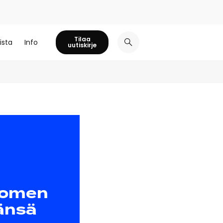
Tilaa
ista
Info
uutiskirje
uomen
änsä