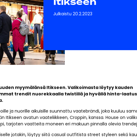
Itikseen
Julkaistu 20.2.2023
uuden myymälänsä Itikseen. Valikoimasta löytyy kauden
mmat trendit nuorekkaalla twistillä ja hyvällä hinta-laatu
a.
joille ja nuorille aikuisille suunnattu vaatebrändi, joka kuuluu sa
än Itikseen avatun vaateliikkeen, Croppin, kanssa. House on vali
i, tarjoten vaatteita moneen eri makuun pinnalla olevia trendej
iselle jotakin, löytyy siitä casual outfitista street styleen sekä ka