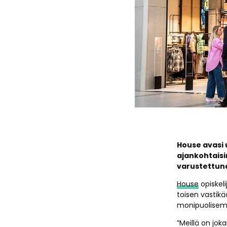
House avasi 
ajankohtaisi
varustettun
House
opiskeli
toisen vastikä
monipuolisemp
”Meillä on joka