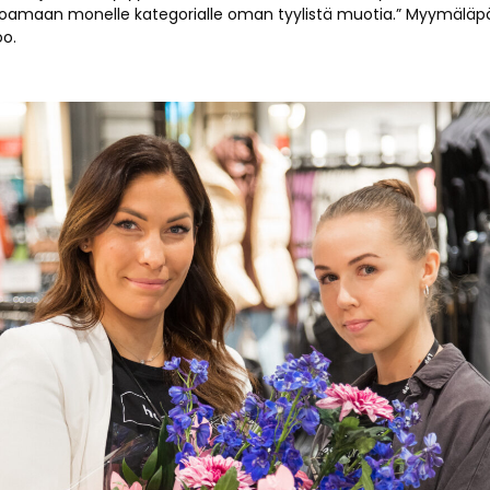
joamaan monelle kategorialle oman tyylistä muotia.” Myymäläpä
oo.