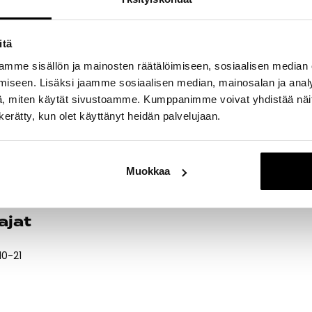
ohjelma
itä
rä
– Onnenpyörästä saat kupongin, jolla pääset lunastamaan 
mme sisällön ja mainosten räätälöimiseen, sosiaalisen median
otteen myymälästä. Lisäksi on mahdollisuus voittaa lahjakortti
iseen. Lisäksi jaamme sosiaalisen median, mainosalan ja analy
sa
– Arvaa lavalla sijaitsevien tuotteiden yhteenlaskettu arvo, ja 
, miten käytät sivustoamme. Kumppanimme voivat yhdistää näitä t
NORMAL-tuotteita! Voittaja on se, joka arvaa lähimmäksi oikeaa a
n kerätty, kun olet käyttänyt heidän palvelujaan.
llisen kaikki tuotteet!
issa on jaossa ylläripusseja ja Normal ilmapalloja asiakkaille. Terv
Muokkaa
ajat
10-21