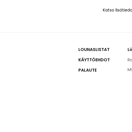
Katso lisätied
LOUNASLISTAT
Li
KÄYTTÖEHDOT
Ra
M
PALAUTE