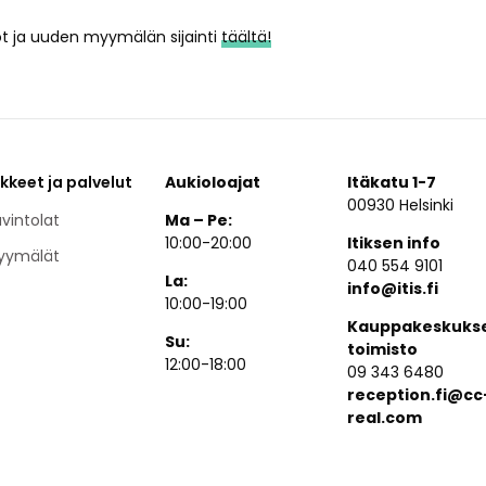
ot ja uuden myymälän sijainti
täältä!
ikkeet ja palvelut
Aukioloajat
Itäkatu 1-7
00930 Helsinki
vintolat
Ma – Pe:
10:00-20:00
Itiksen info
yymälät
040 554 9101
La:
info@itis.fi
10:00-19:00
Kauppakeskuks
Su:
toimisto
12:00-18:00
09 343 6480
reception.fi@cc
real.com