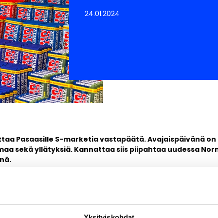
24.01.2024
aa Pasaasille S-marketia vastapäätä. Avajaispäivänä on
maa sekä yllätyksiä. Kannattaa siis piipahtaa uudessa Nor
nä.
uden, suuremman myymälän keskiviikkona 24.1.! Avajaisissa p
tämään onnenpyörää ja osallistumaan paletti-kisaan. Tsekkaa al
ajat ja tule pyörähtämään upouudessa myymälässä.
Yksityiskohdat