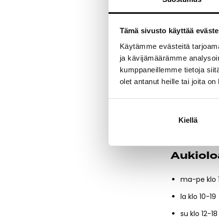
Avajais
Tämä sivusto käyttää eväste
Onnenpyö
Käytämme evästeitä tarjoama
näkyvän tu
ja kävijämäärämme analysoim
Paletti-ki
kumppaneillemme tietoja siitä
lavallinen 
olet antanut heille tai joita o
voittaa lava
Lisäksi avajais
avajaisiin!
Kiellä
Aukiolo
ma-pe klo 
la klo 10-19
su klo 12-18