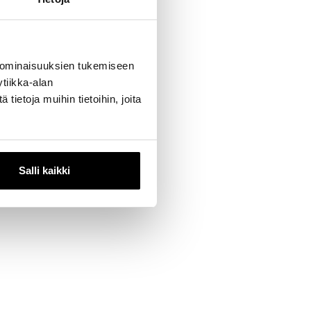
kupongissa
 ominaisuuksien tukemiseen
 myymälään!
tiikka-alan
voita
ietoja muihin tietoihin, joita
rvoa. Voittaja
etuloa
Salli kaikki