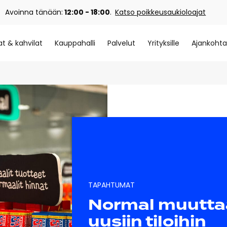
Avoinna tänään:
12:00 - 18:00
.
Katso poikkeusaukioloajat
at & kahvilat
Kauppahalli
Palvelut
Yrityksille
Ajankohta
TAPAHTUMAT
Normal muutta
uusiin tiloihin