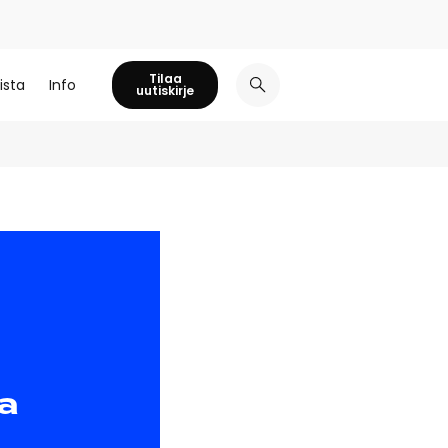
Tilaa
ista
Info
uutiskirje
a