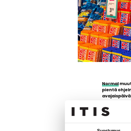
Normal
muutt
pientä ohjel
avajaispäivä
Normal avaa u
muassa pyörit
sekä aukiolo
Suostumus