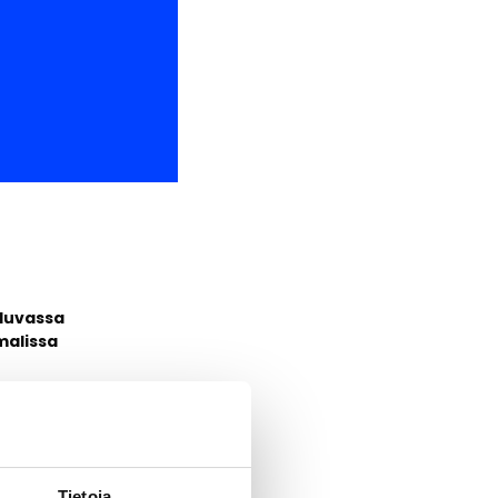
 luvassa
malissa
ääsee muun
ta lisätiedot
Tietoja