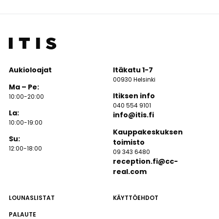
Aukioloajat
Itäkatu 1-7
00930 Helsinki
Ma – Pe:
Itiksen info
10:00-20:00
040 554 9101
La:
info@itis.fi
10:00-19:00
Kauppakeskuksen
Su:
toimisto
12:00-18:00
09 343 6480
reception.fi@cc-
real.com
LOUNASLISTAT
KÄYTTÖEHDOT
PALAUTE