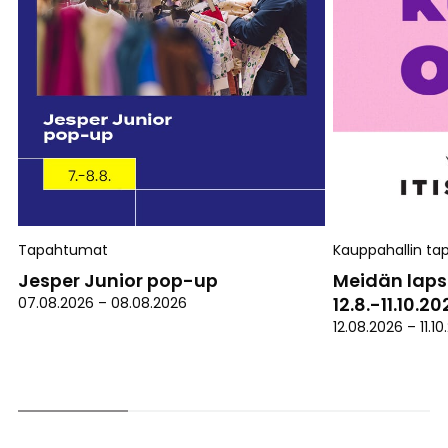
Tapahtumat
Kauppahallin t
Jesper Junior pop-up
Meidän laps
12.8.-11.10.2
07.08.2026
–
08.08.2026
12.08.2026
–
11.1