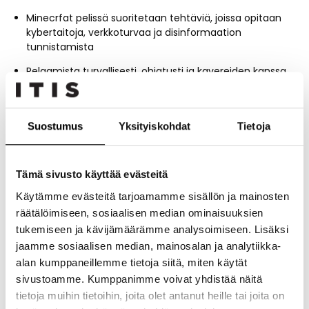
Minecrfat pelissä suoritetaan tehtäviä, joissa opitaan
kybertaitoja, verkkoturvaa ja disinformaation
tunnistamista
Pelaamista turvallisesti, ohjatusti ja kavereiden kanssa
Minecraft-värityspiste
Vanhemmille
Suostumus
Yksityiskohdat
Tietoja
Näe, miten pelaaminen voi olla oppimista ja
hyvinvointia tukevaa
Tämä sivusto käyttää evästeitä
Saat käytännön vinkkejä lapsen digiarjen tueksi
Käytämme evästeitä tarjoamamme sisällön ja mainosten
räätälöimiseen, sosiaalisen median ominaisuuksien
Seikkailun päätteeksi jokainen osallistuja saa:
tukemiseen ja kävijämäärämme analysoimiseen. Lisäksi
jaamme sosiaalisen median, mainosalan ja analytiikka-
HYST-agentin harjoitusohjelman kotiin
alan kumppaneillemme tietoja siitä, miten käytät
sivustoamme. Kumppanimme voivat yhdistää näitä
“Disinformaation taklaaja” -diplomin osallistumisesta
tietoja muihin tietoihin, joita olet antanut heille tai joita on