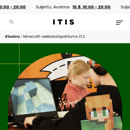
:00 - 20:00
.
Suljettu. Avoinna
10.8. 10:00 - 20:00
.
Suljet
Etusivu
/
Minecraft-seikkailutapahtuma 21.2.