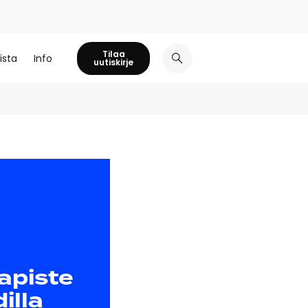
Tilaa
ista
Info
uutiskirje
apiste
illa