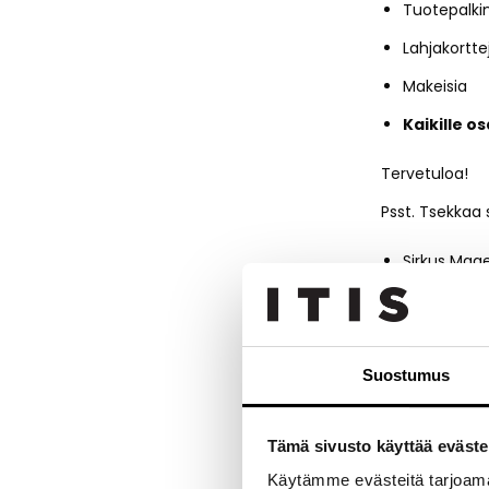
Tuotepalki
Lahjakortte
Makeisia
Kaikille o
Tervetuloa!
Psst. Tsekkaa
Sirkus Mage
Minecraft-s
Suostumus
Jaa tapah
Tämä sivusto käyttää eväste
Käytämme evästeitä tarjoama