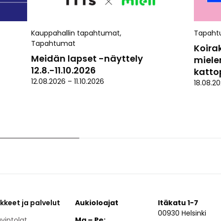
Kauppahallin tapahtumat
,
Tapaht
Tapahtumat
Koira
Meidän lapset -näyttely
miele
12.8.-11.10.2026
kattop
12.08.2026
–
11.10.2026
18.08.2
ikkeet ja palvelut
Aukioloajat
Itäkatu 1-7
00930 Helsinki
vintolat
Ma – Pe: