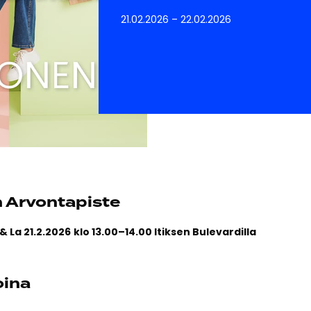
21.02.2026
–
22.02.2026
n
Arvontapiste
& La 21.2.2026
klo 13.00–14.00 Itiksen Bulevardilla
oina