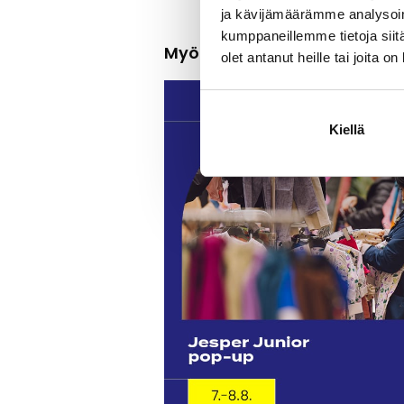
ja kävijämäärämme analysoim
kumppaneillemme tietoja siitä
Myös muualla itiksessä tap
olet antanut heille tai joita o
Kiellä