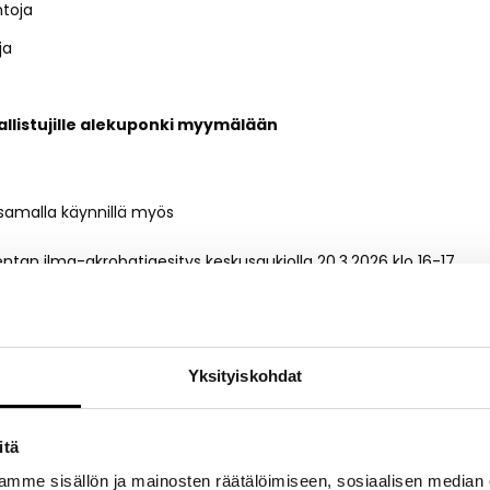
ntoja
ja
sallistujille alekuponki myymälään
 samalla käynnillä myös
ntan ilma-akrobatiaesitys keskusaukiolla 20.3.2026 klo 16-17
eikkailutapahtuma Rotundalla 21.3.2026 klo 11-18
Yksityiskohdat
tuma sosiaalisessa mediassa
itä
mme sisällön ja mainosten räätälöimiseen, sosiaalisen median