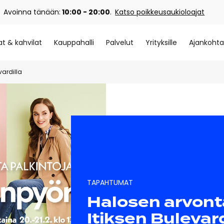
Avoinna tänään:
10:00 - 20:00
.
Katso poikkeusaukioloajat
at & kahvilat
Kauppahalli
Palvelut
Yrityksille
Ajankohta
vardilla
TAPAHTUMAT
Halosen arvont
Itiksen Bulevard