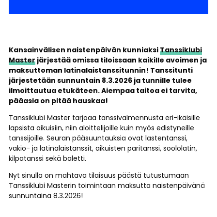
Kansainvälisen naistenpäivän kunniaksi
Tanssiklubi
Master
järjestää omissa tiloissaan kaikille avoimen ja
maksuttoman latinalaistanssitunnin! Tanssitunti
järjestetään sunnuntain 8.3.2026 ja tunnille tulee
ilmoittautua etukäteen. Aiempaa taitoa ei tarvita,
pääasia on pitää hauskaa!
Tanssiklubi Master tarjoaa tanssivalmennusta eri-ikäisille
lapsista aikuisiin, niin aloittelijoille kuin myös edistyneille
tanssijoille. Seuran pääsuuntauksia ovat lastentanssi,
vakio- ja latinalaistanssit, aikuisten paritanssi, soololatin,
kilpatanssi sekä baletti.
Nyt sinulla on mahtava tilaisuus päästä tutustumaan
Tanssiklubi Masterin toimintaan maksutta naistenpäivänä
sunnuntaina 8.3.2026!