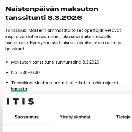
Naistenpäivän maksuton
tanssitunti 8.3.2026
Tanssiklubi Masterin ammattitaitoiset opettajat vetävät
inspiroivan latinalaistunnin, joka sopii kaikentasoisille
osallistujille. Hyödynnä siis tilaisuus kokeilla jotain uutta ja
hauskaa!
Maksuton tanssitunti sunnuntaina 8.3.2026
Klo 15.30-16.30
Tanssiklubi Masterin omat tilat – katso tarkka sijainti
kartalta
!
Ilmoittaudu mukaan alla olevan linkin kautta — saat
vahvistuksen ilmoittautumisen jälkeen.
https://www.tanssiklubimaster.fi/events/soolo-latin—
Suostumus
Yksityiskohdat
Tietoja
special-class