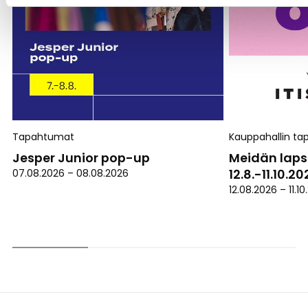
Tapahtumat
Kauppahallin t
Jesper Junior pop-up
Meidän laps
12.8.-11.10.2
07.08.2026
–
08.08.2026
12.08.2026
–
11.1