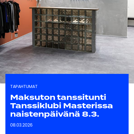
TAPAHTUMAT
Maksuton tanssitunti
Tanssiklubi Masterissa
naistenpäivänä 8.3.
08.03.2026