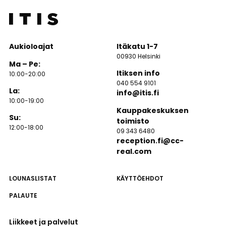
Aukioloajat
Itäkatu 1-7
00930 Helsinki
Ma – Pe:
Itiksen info
10:00-20:00
040 554 9101
La:
info@itis.fi
10:00-19:00
Kauppakeskuksen
Su:
toimisto
12:00-18:00
09 343 6480
reception.fi@cc-
real.com
LOUNASLISTAT
KÄYTTÖEHDOT
PALAUTE
Liikkeet ja palvelut