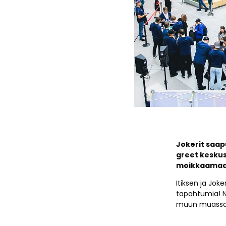
Jokerit saap
greet keskus
moikkaamaan
Itiksen ja Jok
tapahtumia! N
muun muassa f