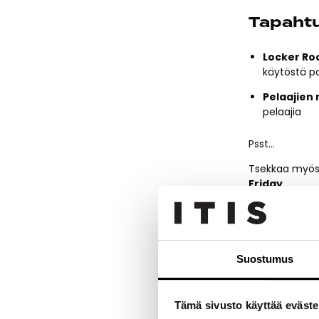
Tapahtu
Locker Roo
käytöstä po
Pelaajien 
pelaajia
Psst…
Tsekkaa myös 
Friday
Jokereiden j
Jokerit U11
Suostumus
Jaa tapah
Tämä sivusto käyttää eväste