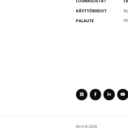
LOUNASLISTAT
Li
KÄYTTÖEHDOT
Ra
M
PALAUTE
Itis.fi © 2026