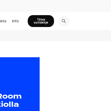
Tilaa
ista
Info
uutiskirje
 Room
iolla