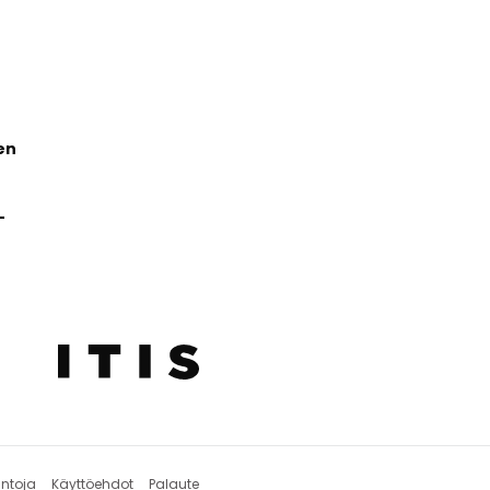
en
-
intoja
Käyttöehdot
Palaute