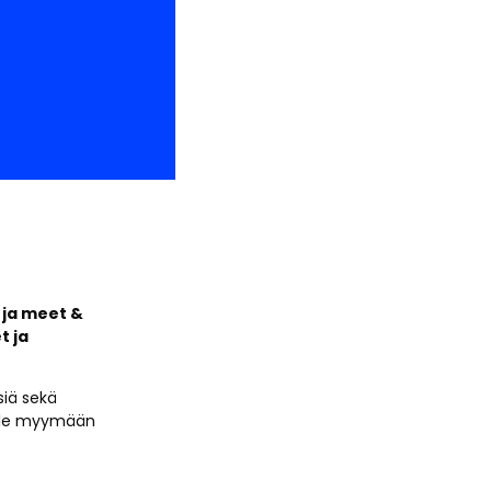
 ja meet &
t ja
siä sekä
olle myymään