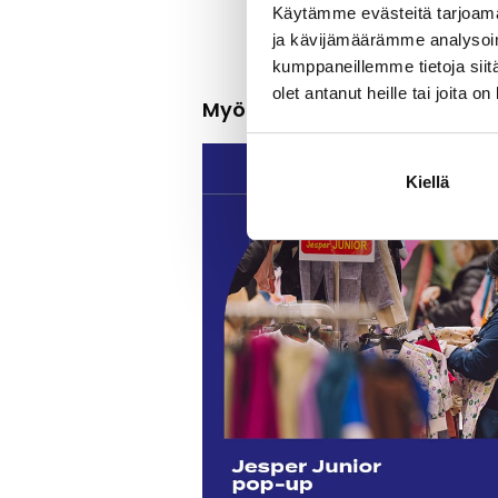
Käytämme evästeitä tarjoama
ja kävijämäärämme analysoim
kumppaneillemme tietoja siitä
olet antanut heille tai joita o
Myös muualla itiksessä tap
Kiellä