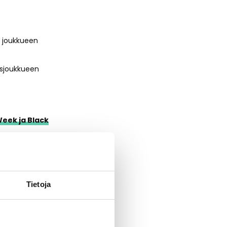
ä joukkueen
sjoukkueen
Week ja Black
aikana >
Tietoja