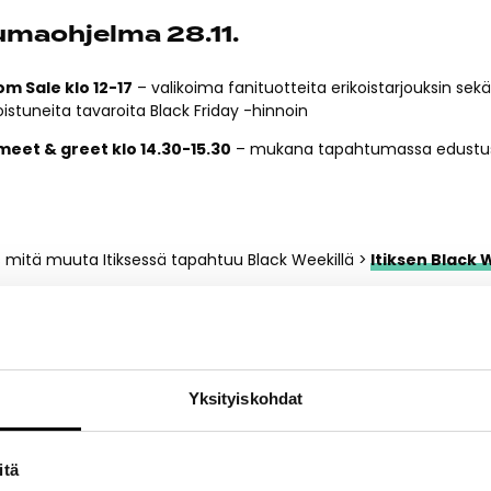
maohjelma 28.11.
m Sale klo 12-17
– valikoima fanituotteita erikoistarjouksin sek
istuneita tavaroita Black Friday -hinnoin
meet & greet klo 14.30-15.30
– mukana tapahtumassa edustu
mitä muuta Itiksessä tapahtuu Black Weekillä >
Itiksen Black 
unnut saapuvat myös myyntitapahtumaan marras- ja joulukuun 
 Road to Canada -myyntitapahtuma keskusaukiolla
Yksityiskohdat
tuma sosiaalisessa mediassa
itä