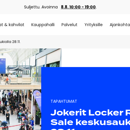
Suljettu. Avoinna
8.8. 10:00 - 19:00
.
at & kahvilat
Kauppahalli
Palvelut
Yrityksille
Ajankohta
iolla 28.11.
TAPAHTUMAT
Jokerit Locker
Sale keskusauk