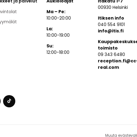
ikkeet ja palvelut
Aukioloajat
Itäkatu 1-7
00930 Helsinki
vintolat
Ma – Pe:
10:00-20:00
Itiksen info
yymälät
040 554 9101
La:
info@itis.fi
10:00-19:00
Kauppakeskuks
Su:
toimisto
12:00-18:00
09 343 6480
reception.fi@cc
real.com
Muuta evästeval