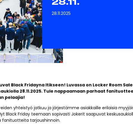
28.11.
28.11.2025
uvat Black Fridayna Itikseen! Luvassa on Locker Room Sale
aukiolla 28.11.2025. Tule nappaamaan parhaat fanituottee
 pelaajia!
ereiden yhteistyö jatkuu ja järjestämme asiakkaille erilaisia myyjäi
yt Black Friday teemaan sopivasti Jokerit saapuvat keskusauki
anituotteita tarjoushinnoin.