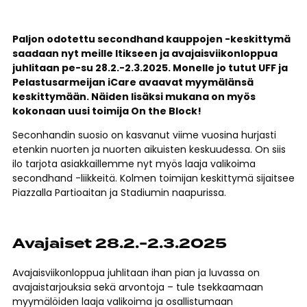
Paljon odotettu secondhand kauppojen -keskittymä
saadaan nyt meille Itikseen ja avajaisviikonloppua
juhlitaan pe-su 28.2.-2.3.2025. Monelle jo tutut UFF ja
Pelastusarmeijan iCare avaavat myymälänsä
keskittymään. Näiden lisäksi mukana on myös
kokonaan uusi toimija On the Block!
Seconhandin suosio on kasvanut viime vuosina hurjasti
etenkin nuorten ja nuorten aikuisten keskuudessa. On siis
ilo tarjota asiakkaillemme nyt myös laaja valikoima
secondhand -liikkeitä. Kolmen toimijan keskittymä sijaitsee
Piazzalla Partioaitan ja Stadiumin naapurissa.
Avajaiset 28.2.-2.3.2025
Avajaisviikonloppua juhlitaan ihan pian ja luvassa on
avajaistarjouksia sekä arvontoja – tule tsekkaamaan
myymälöiden laaja valikoima ja osallistumaan