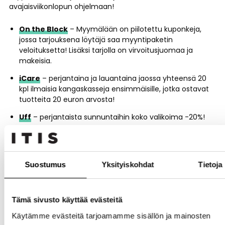
avajaisviikonlopun ohjelmaan!
On the Block
– Myymälään on piilotettu kuponkeja,
jossa tarjouksena löytäjä saa myyntipaketin
veloituksetta! Lisäksi tarjolla on virvoitusjuomaa ja
makeisia.
iCare
– perjantaina ja lauantaina jaossa yhteensä 20
kpl ilmaisia kangaskasseja ensimmäisille, jotka ostavat
tuotteita 20 euron arvosta!
Uff
– perjantaista sunnuntaihin koko valikoima -20%!
Tervetuloa tutustumaan myymälöihin!
Suostumus
Yksityiskohdat
Tietoja
Jaa tapahtuma sosiaalisessa mediassa
Tämä sivusto käyttää evästeitä
Käytämme evästeitä tarjoamamme sisällön ja mainosten