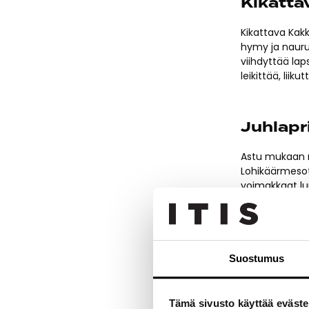
Kikatta
Kikattava Kakk
hymy ja naurun
viihdyttää lap
leikittää, liiku
Juhlapr
Astu mukaan m
Lohikäärmesot
voimakkaat lu
siivittäminä. 
sisäinen voima
Suostumus
GS/24 
Nuorten musiik
Tämä sivusto käyttää eväste