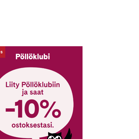
us
Jopa -50 %