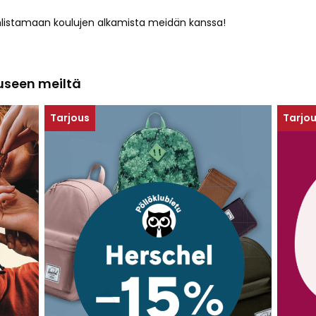
hlistamaan koulujen alkamista meidän kanssa!
uuseen meiltä
Tarjous
Tarjo