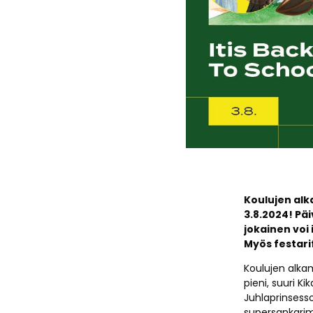
Koulujen alk
3.8.2024! Pä
jokainen voi
Myös festarif
Koulujen alka
pieni, suuri K
Juhlaprinsess
supersankarima