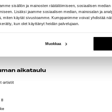
at DJ, nuoria artisteja ja illan päätteeksi
Vepu
,
Karim B
ja
Pasto
i on ilmainen, päihteetön ja avoin kaikille.
mme sisällön ja mainosten räätälöimiseen, sosiaalisen median
iseen. Lisäksi jaamme sosiaalisen median, mainosalan ja analy
Helsingin kaupungin nuorisopalveluiden Nuorten budjetti – osalli
, miten käytät sivustoamme. Kumppanimme voivat yhdistää näitä t
ä
n kerätty, kun olet käyttänyt heidän palvelujaan.
s Itis
 AGENCY OY
Muokkaa
cy Oy
uman aikataulu
t artistit
 B
ike