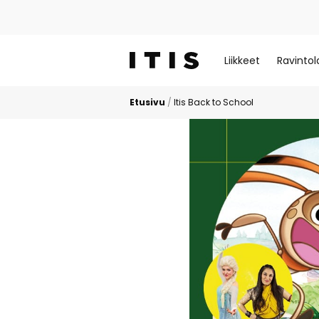
Liikkeet
Ravintol
Etusivu
/
Itis Back to School