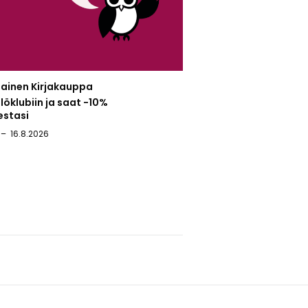
ainen Kirjakauppa
Synsam Itis
llöklubiin ja saat -10%
Opiskelijaedut
estasi
Opiskelijaedut; Silmälasit -50
kehyksen ja linssit), koskee 
16.8.2026
aurinkolaseja vahvuuksilla. L
sopimus -20 % + 3 kk veloitu
29.7.2026
31.12.2026