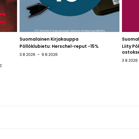
Suomalainen Kirjakauppa
Suomal
Pöllöklubietu: Herschel-reput -15%
Liity Pö
ostoks
€
3.8.2026
9.8.2026
3.8.2026
5€