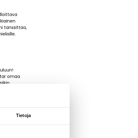
lloittava
kkiainen
ni tanssittaa,
elisille.
uluun!
atar omaa
iikin
aulaen, että
Tietoja
ina 3.8.2024!