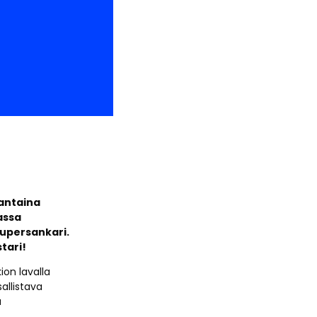
uantaina
assa
supersankari.
tari!
on lavalla
allistava
a