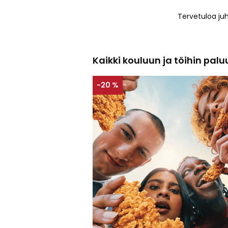
Tervetuloa ju
Kaikki kouluun ja töihin pal
-20 %