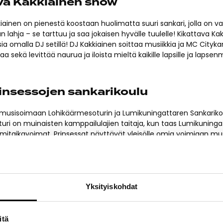
va Kakkiainen show
iainen on pienestä koostaan huolimatta suuri sankari, jolla on va
 lahja – se tarttuu ja saa jokaisen hyvälle tuulelle! Kikattava Ka
sia omalla DJ setillä! DJ Kakkiainen soittaa musiikkia ja MC Cityka
ttaa sekä levittää naurua ja iloista mieltä kaikille lapsille ja lapsenmi
insessojen sankarikoulu
usisoimaan Lohikäärmesoturin ja Lumikuningattaren Sankariko
uri on muinaisten kamppailulajien taitaja, kun taas Lumikuning
mitaikavoimat. Prinsessat näyttävät yleisölle omia voimiaan mus
Tunnistatko oman voimasi? Yhdessä opimme leikkien, liikkuen ja l
 on tärkeintä!
Yksityiskohdat
– Goodbye Summer 2024 Fest
kifestivaali GS/24 ottaa haltuun Itiksen Tallinnanaukion lauanta
itä