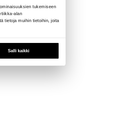
ri
 ominaisuuksien tukemiseen
tiikka-alan
suustoimintaa.
ietoja muihin tietoihin, joita
Salli kaikki