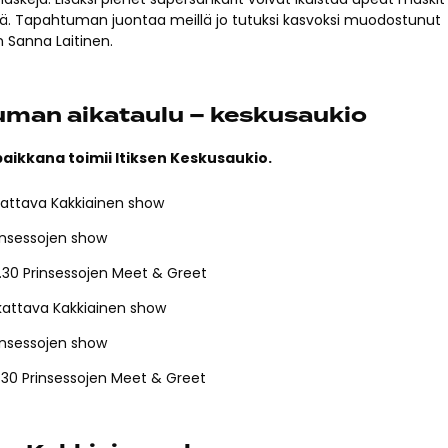
lä. Tapahtuman juontaa meillä jo tutuksi kasvoksi muodostunut
 Sanna Laitinen.
man aikataulu – keskusaukio
ikkana toimii Itiksen Keskusaukio.
ikattava Kakkiainen show
rinsessojen show
4.30 Prinsessojen Meet & Greet
ikattava Kakkiainen show
rinsessojen show
6.30 Prinsessojen Meet & Greet