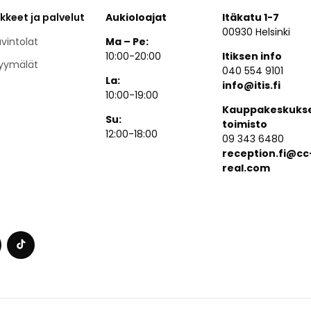
ikkeet ja palvelut
Aukioloajat
Itäkatu 1-7
00930 Helsinki
vintolat
Ma – Pe:
10:00-20:00
Itiksen info
yymälät
040 554 9101
La:
info@itis.fi
10:00-19:00
Kauppakeskuks
Su:
toimisto
12:00-18:00
09 343 6480
reception.fi@cc
real.com