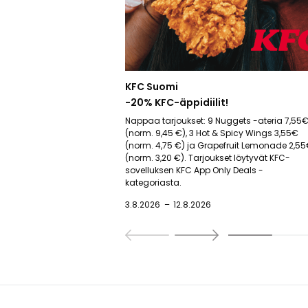
KFC Suomi
-20% KFC-äppidiilit!
Nappaa tarjoukset: 9 Nuggets -ateria 7,55
(norm. 9,45 €), 3 Hot & Spicy Wings 3,55€
(norm. 4,75 €) ja Grapefruit Lemonade 2,5
(norm. 3,20 €). Tarjoukset löytyvät KFC-
sovelluksen KFC App Only Deals -
kategoriasta.
3.8.2026
12.8.2026