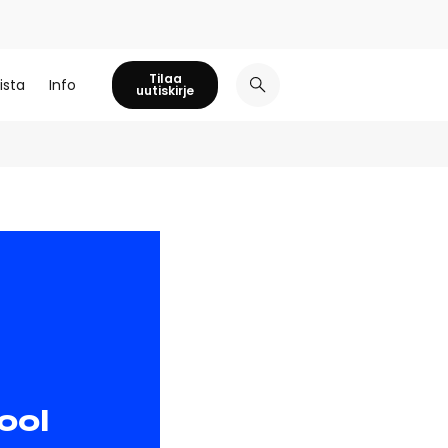
Tilaa
ista
Info
uutiskirje
ool