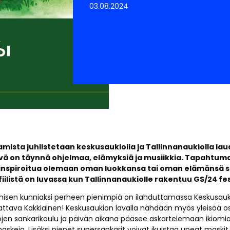
03.08.2024
amista juhlistetaan keskusaukiolla ja Tallinnanaukiolla la
ivä on täynnä ohjelmaa, elämyksiä ja musiikkia. Tapahtum
 inspiroitua olemaan oman luokkansa tai oman elämänsä 
iilistä on luvassa kun Tallinnanaukiolle rakentuu GS/24 fes
misen kunniaksi perheen pienimpiä on ilahduttamassa Keskusauki
ikattava Kakkiainen! Keskusaukion lavalla nähdään myös yleisöä os
ojen sankarikoulu ja päivän aikana pääsee askartelemaan ikiomi
skeja. Lisäksi pienet supersankarit voivat ikuistaa upeat maskit