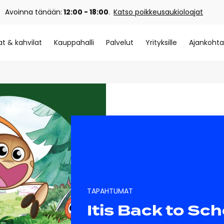
Avoinna tänään:
12:00 - 18:00
.
Katso poikkeusaukioloajat
at & kahvilat
Kauppahalli
Palvelut
Yrityksille
Ajankohta
TAPAHTUMAT
Itis Back to Sch