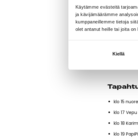
Lavalle nousev
Pike.
Festivaal
Käytämme evästeitä tarjoama
ja kävijämäärämme analysoim
GS/24 on osa 
kumppaneillemme tietoja siitä
Yhteistyöss
olet antanut heille tai joita o
Kauppakesku
FULLSTEAM
Kiellä
Team Agen
Tapaht
klo 15 nuore
klo 17 Vepu
klo 18 Karim
klo 19 PapiP