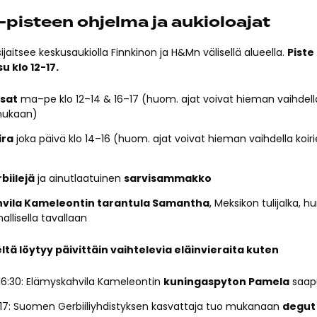
pisteen ohjelma ja aukioloajat
ijaitsee keskusaukiolla Finnkinon ja H&Mn välisellä alueella.
Piste
 su klo 12-17.
ssat
ma–pe klo 12–14 & 16–17 (huom. ajat voivat hieman vaihdella
mukaan)
ira
joka päivä klo 14–16 (huom. ajat voivat hieman vaihdella koiri
biilejä
ja ainutlaatuinen
sarvisammakko
vila Kameleontin tarantula Samantha
, Meksikon tulijalka, h
allisella tavallaan
eltä löytyy päivittäin vaihtelevia eläinvieraita kuten
6–16:30: Elämyskahvila Kameleontin
kuningaspyton Pamela
saapu
12–17: Suomen Gerbiiliyhdistyksen kasvattaja tuo mukanaan
degut