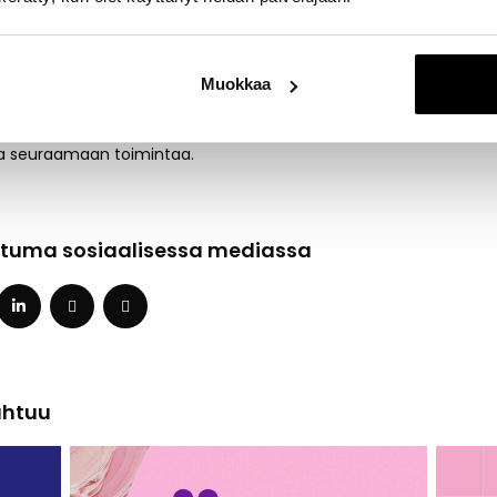
7–18
: Pentutreffit – tutustumista ja leikkihetkiä pennuille.
18–19 & 19–20
: Koiranäyttelytreenit.
18–19 & 19–20
: Arkitottelevaisuuskurssit.
Muokkaa
e, näyttelytreeneihin ja arkitottelevaisuuskurssille voit osallistua
lla seuraamaan toimintaa.
tuma sosiaalisessa mediassa
ahtuu