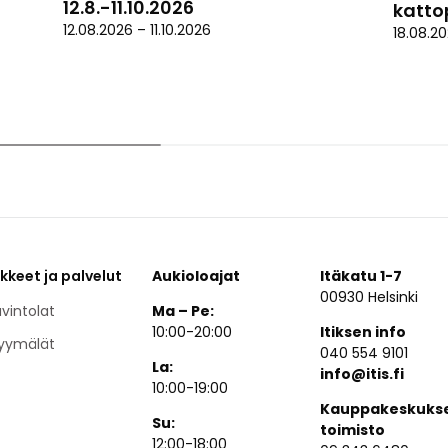
12.8.-11.10.2026
kattop
12.08.2026
–
11.10.2026
18.08.2
ikkeet ja palvelut
Aukioloajat
Itäkatu 1-7
00930 Helsinki
vintolat
Ma – Pe:
10:00-20:00
Itiksen info
yymälät
040 554 9101
La:
info@itis.fi
10:00-19:00
Kauppakeskuks
Su:
toimisto
12:00-18:00