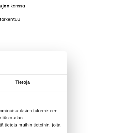
sujen
kanssa
 tarkentuu
stä ja
Tietoja
 upea uusi
100 €
 ominaisuuksien tukemiseen
tiikka-alan
ietoja muihin tietoihin, joita