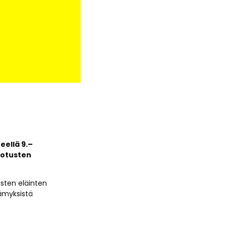
eellä 9.–
 otusten
sten eläinten
ämyksistä