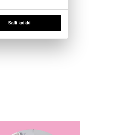
Salli kaikki
 oman koiran