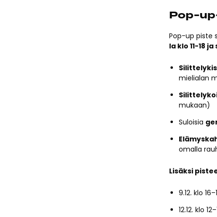
Pop-up-
Pop-up piste s
la klo 11-18 ja
Silittelyki
mielialan 
Silittelyko
mukaan)
Suloisia
ger
Elämyskah
omalla rauh
Lisäksi piste
9.12. klo 1
12.12. klo 