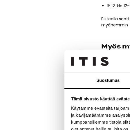
15.12. klo 
Pisteellä saa
myöhemmin – 
Myös my
Eläinpop-upin
nähtävää!
Värityspis
Suostumus
Tujoma Lu
pesä.
Tämä sivusto käyttää eväste
Tietovisa:
Käytämme evästeitä tarjoama
lahjakortt
ja kävijämäärämme analysoim
9.12. klo 18
kumppaneillemme tietoja siitä
olet antanut heille tai joita o