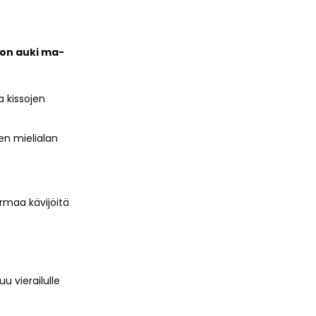
 on auki ma-
 kissojen
en mielialan
urmaa kävijöitä
u vierailulle