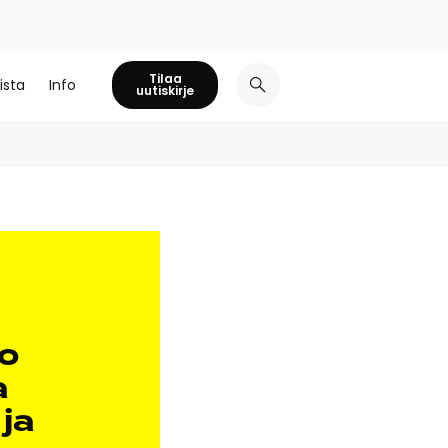
Tilaa
ista
Info
uutiskirje
ko
a
 ja