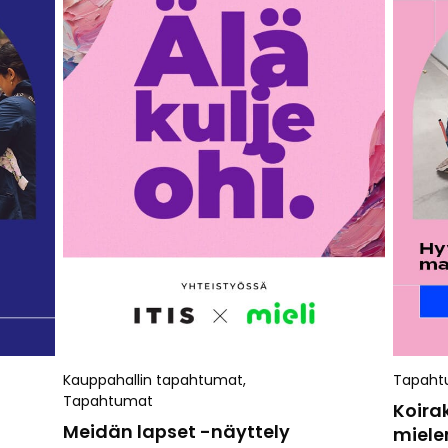
Kauppahallin tapahtumat
,
Tapaht
Tapahtumat
Koira
Meidän lapset -näyttely
miele