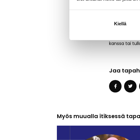
11.12. klo 1
11.12. klo 
12.12. klo 
Kiellä
Pentutreffeill
kanssa tai tu
Jaa tapah
Myös muualla itiksessä tap