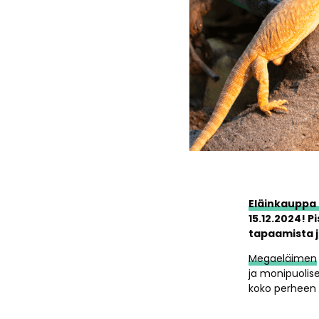
Eläinkauppa
15.12.2024! 
tapaamista j
Megaeläimen
ja monipuolis
koko perheen 