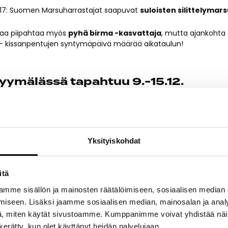
12–17: Suomen Marsuharrastajat saapuvat
suloisten silittelymar
ttaa piipahtaa myös
pyhä birma -kasvattaja
, mutta ajankohta
kissanpentujen syntymäpäivä määrää aikataulun!
ymälässä tapahtuu 9.-15.12.
 lisäksi myös Megaeläimen myymälässä on viikolla paljon tekemi
te lapsille
– tule päästämään luovuutesi valloilleen!
Yksityiskohdat
xury -lemmikkipedin arvonta
– osallistu ja voita lemmikillesi
itä
Kuinka monta eri eläinlajia löydät myymälästä? Vastaa ja voita
mme sisällön ja mainosten räätälöimiseen, sosiaalisen median
i
.
iseen. Lisäksi jaamme sosiaalisen median, mainosalan ja analy
–19
: Pomeranian-rotuesittely Elämyskahvila Kameleontissa.
, miten käytät sivustoamme. Kumppanimme voivat yhdistää näitä t
n kerätty, kun olet käyttänyt heidän palvelujaan.