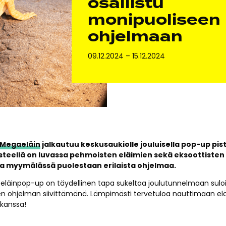
osallistu
monipuoliseen
ohjelmaan
09.12.2024
–
15.12.2024
 Megaeläin
jalkautuu keskusaukiolle jouluisella pop-up pist
Pisteellä on luvassa pehmoisten eläimien sekä eksoottisten
a myymälässä puolestaan erilaista ohjelmaa.
eläinpop-up on täydellinen tapa sukeltaa joulutunnelmaan suloi
en ohjelman siivittämänä. Lämpimästi tervetuloa nauttimaan el
kanssa!