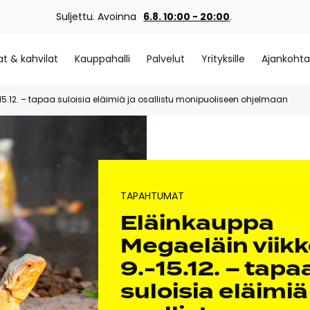
Suljettu. Avoinna
6.8. 10:00 - 20:00
.
at & kahvilat
Kauppahalli
Palvelut
Yrityksille
Ajankohta
15.12. – tapaa suloisia eläimiä ja osallistu monipuoliseen ohjelmaan
TAPAHTUMAT
Eläinkauppa
Megaeläin viik
9.-15.12. – tapa
suloisia eläimiä