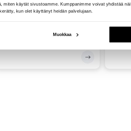
, miten käytät sivustoamme. Kumppanimme voivat yhdistää näitä t
n kerätty, kun olet käyttänyt heidän palvelujaan.
Yrittäjätalo 70 m2
Yrittäj
Vapaa
Vapa
Muokkaa
Rakennus:
Yrittäjätalo
Rakennus:
Kerros:
3
Kerros:
3
2
Koko:
70m
Koko:
99m