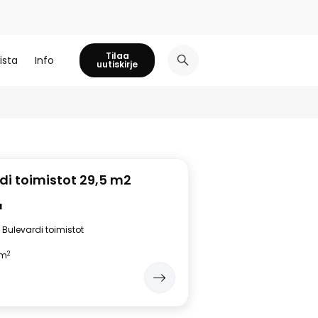
Tilaa
ista
Info
uutiskirje
di toimistot 29,5 m2
a
Bulevardi toimistot
2
5m