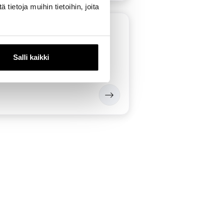
ietoja muihin tietoihin, joita
ätalo 99 m2
a
Salli kaikki
Yrittäjätalo
2