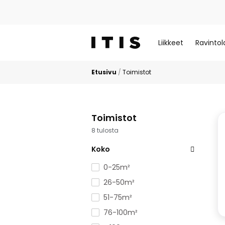
Liikkeet
Ravintol
Etusivu
/
Toimistot
Toimistot
8 tulosta
Koko
0-25m²
26-50m²
51-75m²
76-100m²