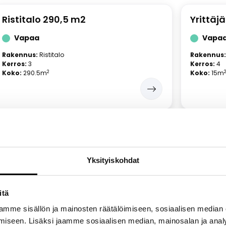
Ristitalo 290,5 m2
Yrittäj
Vapaa
Vapa
Rakennus:
Ristitalo
Rakennus:
Kerros:
3
Kerros:
4
2
Koko:
290.5m
Koko:
15m
Yrittäjätalo 21 m2
Yrittäj
Vapaa
Vapa
Yksityiskohdat
Rakennus:
Yrittäjätalo
Rakennus:
Kerros:
4
Kerros:
4
2
Koko:
21m
Koko:
22.
itä
mme sisällön ja mainosten räätälöimiseen, sosiaalisen median
iseen. Lisäksi jaamme sosiaalisen median, mainosalan ja analy