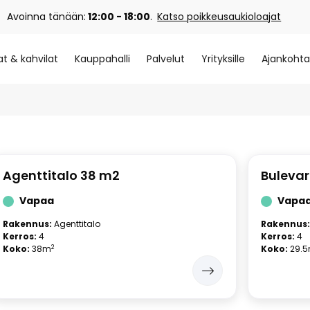
Avoinna tänään:
12:00 - 18:00
.
Katso poikkeusaukioloajat
at & kahvilat
Kauppahalli
Palvelut
Yrityksille
Ajankohta
Agenttitalo 38 m2
Bulevar
Vapaa
Vapa
Rakennus:
Agenttitalo
Rakennus:
Kerros:
4
Kerros:
4
2
Koko:
38m
Koko:
29.