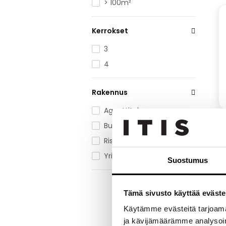
> 100m²
Kerrokset
3
4
Rakennus
Agenttitalo
Bulevardi toimistot
Ristitalo
Yrittäjätalo
Suostumus
Tämä sivusto käyttää eväste
Käytämme evästeitä tarjoama
ja kävijämäärämme analysoim