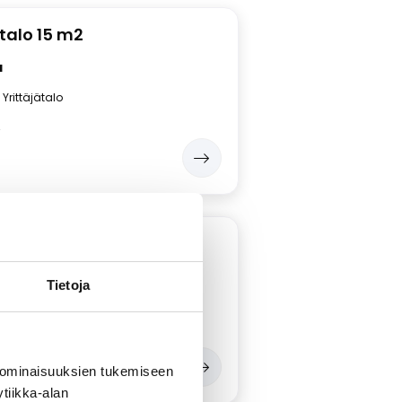
ätalo 15 m2
a
Yrittäjätalo
2
ätalo 22,5 m2
a
Tietoja
Yrittäjätalo
2
5m
 ominaisuuksien tukemiseen
tiikka-alan