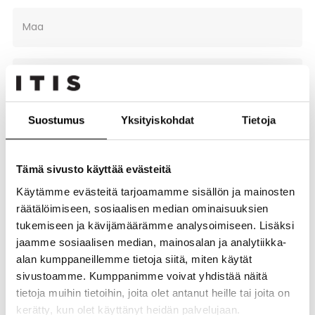
Maa
Puhelin
Suostumus
Yksityiskohdat
Tietoja
Sähköposti
Tämä sivusto käyttää evästeitä
Yrityksen nimi
Käytämme evästeitä tarjoamamme sisällön ja mainosten
räätälöimiseen, sosiaalisen median ominaisuuksien
tukemiseen ja kävijämäärämme analysoimiseen. Lisäksi
Yrityksen toimiala
jaamme sosiaalisen median, mainosalan ja analytiikka-
alan kumppaneillemme tietoja siitä, miten käytät
sivustoamme. Kumppanimme voivat yhdistää näitä
Tarkempi kuvaus
tietoja muihin tietoihin, joita olet antanut heille tai joita on
kerätty, kun olet käyttänyt heidän palvelujaan.