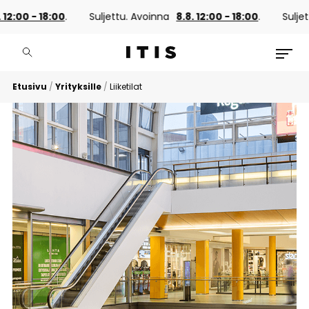
12:00 - 18:00
.
Suljettu. Avoinna
8.8. 12:00 - 18:00
.
Suljett
Etusivu
/
Yrityksille
/
Liiketilat