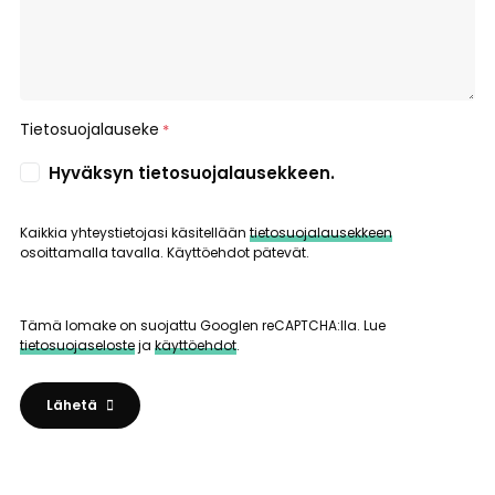
Tietosuojalauseke
*
Hyväksyn tietosuojalausekkeen.
Kaikkia yhteystietojasi käsitellään
tietosuojalausekkeen
osoittamalla tavalla. Käyttöehdot pätevät.
Tämä lomake on suojattu Googlen reCAPTCHA:lla. Lue
tietosuojaseloste
ja
käyttöehdot
.
Lähetä