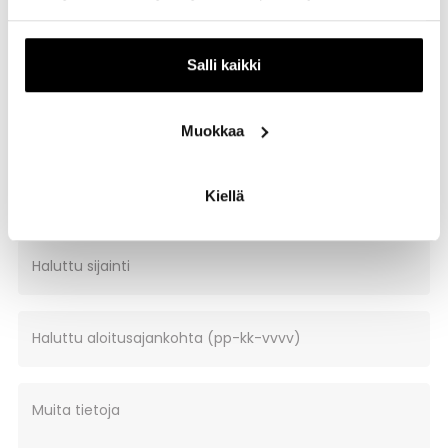
Salli kaikki
Liiketila / toimistotila
Muokkaa
Haluttu pinta-ala m2
Kiellä
Haluttu sijainti
Haluttu aloitusajankohta (pp-kk-vvvv)
Muita tietoja