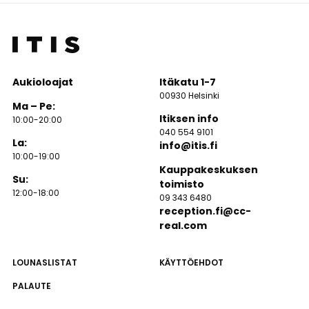
Aukioloajat
Itäkatu 1-7
00930 Helsinki
Ma – Pe:
Itiksen info
10:00-20:00
040 554 9101
La:
info@itis.fi
10:00-19:00
Kauppakeskuksen
Su:
toimisto
12:00-18:00
09 343 6480
reception.fi@cc-
real.com
LOUNASLISTAT
KÄYTTÖEHDOT
PALAUTE