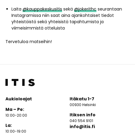
Laita
@kauppakeskusitis
sekä
@jokerithc
seurantaan
Instagramissa niin saat aina ajankohtaiset tiedot
yhteistöistä sekä yhteisistä tapahtumista ja
viimeisimmistä otteluista
Tervetuloa matseihin!
Aukioloajat
Itäkatu 1-7
00930 Helsinki
Ma – Pe:
Itiksen info
10:00-20:00
040 554 9101
La:
info@itis.fi
10:00-19:00