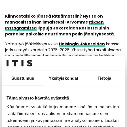
Kiinnostaisiko lähteä lätkämatsiin? Nyt se on
mahdollista ihan ilmaiseksi! Arvomme
Itiksen
Instagramissa
lippuja Jokereiden kotiotteluihin
parhaille paikoille nauttimaan pelin jännityksestä.
Yhteistyö jääkiekkojoukkue
Helsingin Jokereiden
kanssa
jatkuu myös kaudella 2025-2026. Yhteistyön tarkoituksena
on tuoda liikunnan tarjoama ilo ja yhteisöllisyys kaikkien
ulottuville!
Tavoitteena on tehdä jääkiekosta ja urheilukulttuurista
entistä saavutettavampaa kaikille, taustasta ja
Suostumus
Yksityiskohdat
Tietoja
aiemmasta kiinnostuksesta riippumatta. Samalla halutaan
vahvistaa Itä-Helsingin identiteettiä ja tuoda
urheilukulttuuri osaksi jokapäiväistä elämää.
Tämä sivusto käyttää evästeitä
Siksi arvommekin jokaiseen Jokereiden kotipeliin
Käytämme evästeitä tarjoamamme sisällön ja mainosten
kaksi lipupakettia – tsekkaa osallistumisohjeet alta!
räätälöimiseen, sosiaalisen median ominaisuuksien
tukemiseen ja kävijämäärämme analysoimiseen. Lisäksi