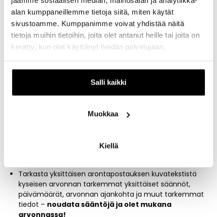
jaamme sosiaalisen median, mainosalan ja analytiikka-
Voita liput jokereiden kotipeliin
alan kumppaneillemme tietoja siitä, miten käytät
sivustoamme. Kumppanimme voivat yhdistää näitä
Arvomme kaksi lippupakettia Jokereiden jokaiseen
tietoja muihin tietoihin, joita olet antanut heille tai joita on
kotipeliin. Yksi paketti koostuu kahdesta lipusta, eli mikäli
kerätty, kun olet käyttänyt heidän palvelujaan.
voitat lippupaketin arvonnassa saat ottaa yhden avecin
mukaasi.
Huomioithan, että arvonnat tapahtuvat vain Itiksen
Salli kaikki
Instagramissa, joten tarvitset Instagram käyttäjän
osallistuaksesti arvontaan!
Muokkaa
Näin osallistut arvontoihin
Etsi
@kauppakeskusitis
Instagram profiilista viimeisin
Kiellä
arvontapostaus – kuvan päältä löytyy teksti:
”JOKERIT x
ITIS arvonta”
Tarkasta yksittäisen arontapostauksen kuvatekstistä
kyseisen arvonnan tarkemmat yksittäiset säännöt,
päivämäärät, arvonnan ajankohta ja muut tarkemmat
tiedot –
noudata sääntöjä ja olet mukana
arvonnassa!