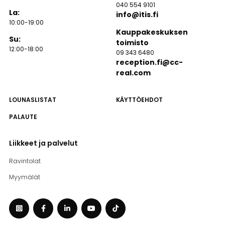
040 554 9101
La:
info@itis.fi
10:00-19:00
Kauppakeskuksen
Su:
toimisto
12:00-18:00
09 343 6480
reception.fi@cc-
real.com
LOUNASLISTAT
KÄYTTÖEHDOT
PALAUTE
Liikkeet ja palvelut
Ravintolat
Myymälät