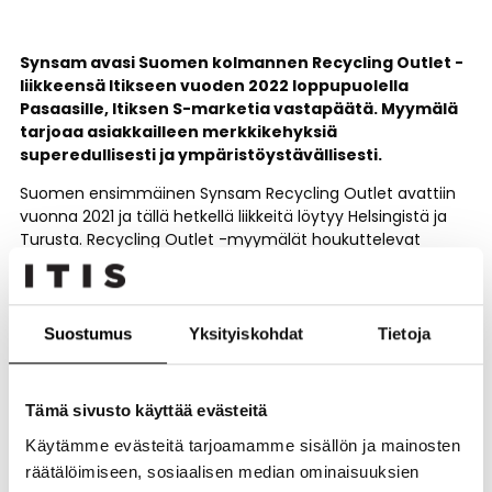
Synsam avasi Suomen kolmannen Recycling Outlet -
liikkeensä
Itikseen vuoden 2022 loppupuolella
Pasaasille, Itiksen S-marketia vastapäätä. Myymälä
tarjoaa asiakkailleen merkkikehyksiä
superedullisesti ja ympäristöystävällisesti.
Suomen ensimmäinen Synsam Recycling Outlet avattiin
vuonna 2021 ja tällä hetkellä liikkeitä löytyy Helsingistä ja
Turusta. Recycling Outlet -myymälät houkuttelevat
kuluttajia tekemään vastuullisempia valintoja silmä- ja
aurinkolasiostoksilla.
Recycling Outlet -myymälöiden hinnat ovat tavallista
Suostumus
Yksityiskohdat
Tietoja
alhaisempia, sillä valikoima painottuu vahvasti second
hand -mallistoihin ja kierrätetystä materiaalista
valmistettuihin kehyksiin. Lisäksi myymälöistä on saatavilla
Tämä sivusto käyttää evästeitä
muista Synsam-liikkeistä jo poistuneita malleja.
Käytämme evästeitä tarjoamamme sisällön ja mainosten
räätälöimiseen, sosiaalisen median ominaisuuksien