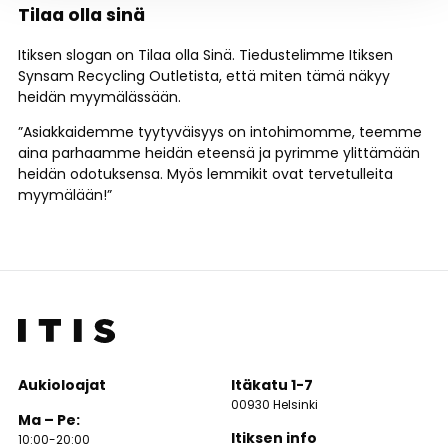
Tilaa olla sinä
Itiksen slogan on Tilaa olla Sinä. Tiedustelimme Itiksen
Synsam Recycling Outletista, että miten tämä näkyy
heidän myymälässään.
”Asiakkaidemme tyytyväisyys on intohimomme, teemme
aina parhaamme heidän eteensä ja pyrimme ylittämään
heidän odotuksensa. Myös lemmikit ovat tervetulleita
myymälään!”
Aukioloajat
Itäkatu 1-7
00930 Helsinki
Ma – Pe:
Itiksen info
10:00-20:00