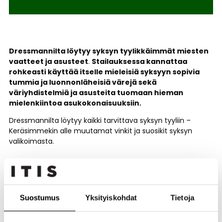
Dressmannilta löytyy syksyn tyylikkäimmät miesten
vaatteet ja asusteet
.
Stailauksessa kannattaa
rohkeasti käyttää itselle mieleisiä syksyyn sopivia
tummia ja luonnonläheisiä värejä sekä
väriyhdistelmiä ja asusteita tuomaan hieman
mielenkiintoa asukokonaisuuksiin.
Dressmannilta löytyy kaikki tarvittava syksyn tyyliin –
Keräsimmekin alle muutamat vinkit ja suosikit syksyn
valikoimasta.
Suostumus
Yksityiskohdat
Tietoja