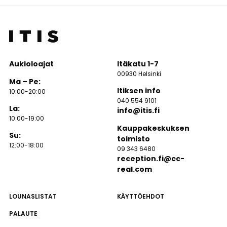
Aukioloajat
Itäkatu 1-7
00930 Helsinki
Ma – Pe:
Itiksen info
10:00-20:00
040 554 9101
La:
info@itis.fi
10:00-19:00
Kauppakeskuksen
Su:
toimisto
12:00-18:00
09 343 6480
reception.fi@cc-
real.com
LOUNASLISTAT
KÄYTTÖEHDOT
PALAUTE