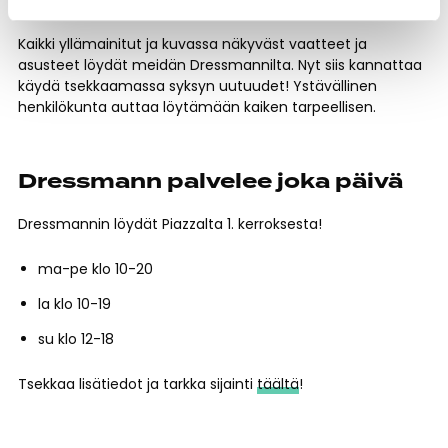
kontrastia ja pientä lämpöä syksyn sävyihin.
Kaikki yllämainitut ja kuvassa näkyväst vaatteet ja
asusteet löydät meidän Dressmannilta. Nyt siis kannattaa
käydä tsekkaamassa syksyn uutuudet! Ystävällinen
henkilökunta auttaa löytämään kaiken tarpeellisen.
Dressmann palvelee joka päivä
Dressmannin löydät Piazzalta 1. kerroksesta!
ma-pe klo 10-20
la klo 10-19
su klo 12-18
Tsekkaa lisätiedot ja tarkka sijainti
täältä
!