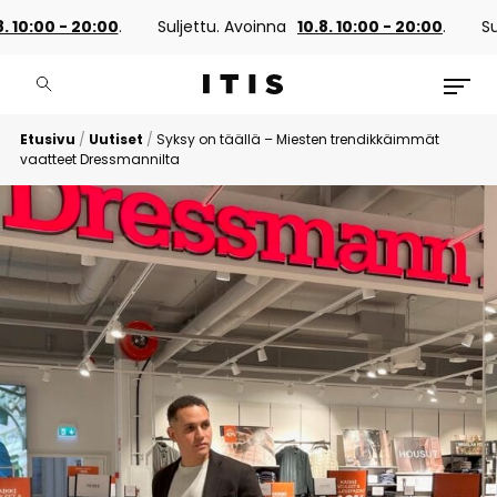
0:00 - 20:00
.
Suljettu. Avoinna
10.8. 10:00 - 20:00
.
Suljet
Etusivu
/
Uutiset
/
Syksy on täällä – Miesten trendikkäimmät
vaatteet Dressmannilta