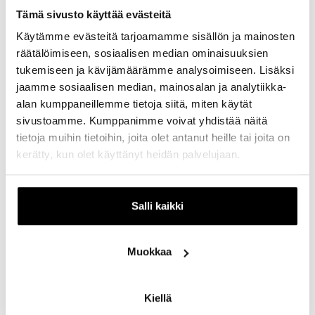
Tämä sivusto käyttää evästeitä
Käytämme evästeitä tarjoamamme sisällön ja mainosten
räätälöimiseen, sosiaalisen median ominaisuuksien
tukemiseen ja kävijämäärämme analysoimiseen. Lisäksi
jaamme sosiaalisen median, mainosalan ja analytiikka-
alan kumppaneillemme tietoja siitä, miten käytät
sivustoamme. Kumppanimme voivat yhdistää näitä
tietoja muihin tietoihin, joita olet antanut heille tai joita on
kerätty, kun olet käyttänyt heidän palvelujaan.
Housut:
Klassiset chinot ovat monikäyttöiset ja tyylikäs
valinta. Chinot sopivat niin rentoon kuin siistiinkin lookiin.
Salli kaikki
Paita:
Supima-puuvillaneule on mukava ja pehmeä,
mutta samalla tyylikäs vaihtoehto viileämmille syyspäiville.
Takki:
Flanellibleiseri on täydellinen valinta syksyyn! Takki
Muokkaa
syyslookiin skarppiutta ja hienostuneisuutta.
Vyö:
Ruskea nahkavyö on klassinen ja ajaton asuste, joka
Kiellä
viimeistelee asukokonaisuuden. Se tuo hienovaraista