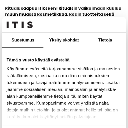
Rituals saapuu Itikseen! Ritualsin valikoimaan kuuluu
muun muassa kosmetiikkaa, kodin tuotteita sekä
ihonhoitotuotteita.
Uuden myymälän avajaisia vietetään torstaina 27.6.2024
klo 10 alkaen ja luvassa on upeita avajaistarjouksia. Rituals
Suostumus
Yksityiskohdat
Tietoja
sijaitsee Rotundalla Suomalaisen Kirjakaupan naapurissa.
Tämä sivusto käyttää evästeitä
Avajaiset
Käytämme evästeitä tarjoamamme sisällön ja mainosten
Tule tutustumaan uuteen myymälään! Avajaistarjouksena
räätälöimiseen, sosiaalisen median ominaisuuksien
voit ostaa mieleisesti suihkuvaahdon hintaan 7,50 €
tukemiseen ja kävijämäärämme analysoimiseen. Lisäksi
(norm. 9,90 €). Lisäksi saat kaupan päälle tuoksutikut, kun
jaamme sosiaalisen median, mainosalan ja analytiikka-
ostostesi yhteissumma on vähintään 45 €.
Sadalle
alan kumppaneillemme tietoja siitä, miten käytät
ensimmäiselle asiakkaalle on luvassa myös
sivustoamme. Kumppanimme voivat yhdistää näitä
lahjakassi kaupan päälle!
tietoja muihin tietoihin, joita olet antanut heille tai joita on
Rituals järjestää avajaisviikonloppuna pe-la 28.-29.6.
kerätty, kun olet käyttänyt heidän palvelujaan.
tapahtumaa kauppakeskuksen käytävällä House-
myymälän edustalla. Tapahtumassa pääsee