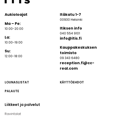
Aukioloajat
Itäkatu 1-7
00930 Helsinki
Ma – Pe:
Itiksen info
10:00-20:00
040 554 9101
La:
info@itis.fi
10:00-19:00
Kauppakeskuksen
Su:
toimisto
12:00-18:00
09 343 6480
reception.fi@cc-
real.com
LOUNASLISTAT
KÄYTTÖEHDOT
PALAUTE
Liikkeet ja palvelut
Ravintolat