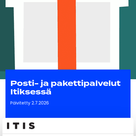
Posti- ja pakettipalvelut
Itiksessä
Päivitetty 2.7.2026