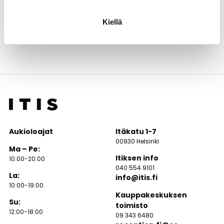
Kauniita ja persoonallisia postikortteja löydät useista
Itiksen
myymälöistä
. Runsas valikoima kortteja elämän eri hetkiin
Kiellä
ja juhlaan löytyy etenkin Itiksen
Suomalaisen
Kirjakaupan
valikoimista.
Aukioloajat
Itäkatu 1-7
00930 Helsinki
Ma – Pe:
Itiksen info
10:00-20:00
040 554 9101
La:
info@itis.fi
10:00-19:00
Kauppakeskuksen
Su:
toimisto
12:00-18:00
09 343 6480