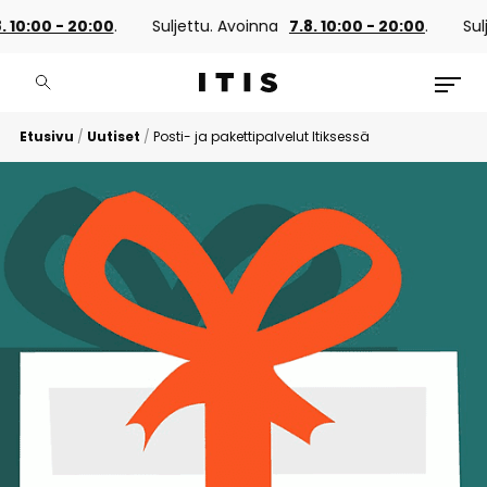
. 10:00 - 20:00
.
Suljettu. Avoinna
7.8. 10:00 - 20:00
.
Sulj
Etusivu
/
Uutiset
/
Posti- ja pakettipalvelut Itiksessä