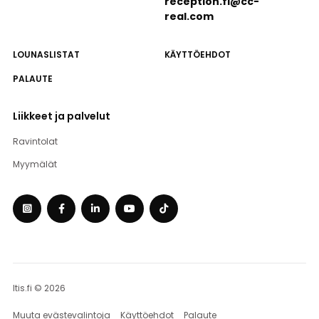
reception.fi@cc-
real.com
LOUNASLISTAT
KÄYTTÖEHDOT
PALAUTE
Liikkeet ja palvelut
Ravintolat
Myymälät
Itis.fi © 2026
Muuta evästevalintoja
Käyttöehdot
Palaute