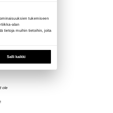
i konseptilla,
ilun,
 ominaisuuksien tukemiseen
äytössä tulee
tiikka-alan
ietoja muihin tietoihin, joita
elma
Salli kaikki
t ole
!