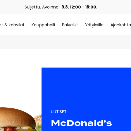
Suljettu. Avoinna
9.8. 12:00 - 18:00
.
at & kahvilat
Kauppahalli
Palvelut
Yrityksille
Ajankohta
UUTISET
McDonald’s