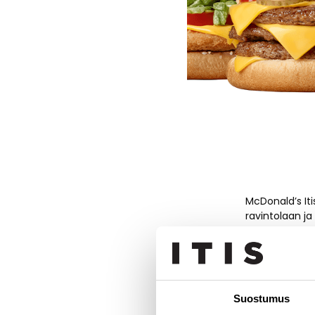
McDonald’s It
ravintolaan j
El Maco!
McDonald’s Iti
1. kerroksessa
testaamaan uu
hampurilaiset 
Suostumus