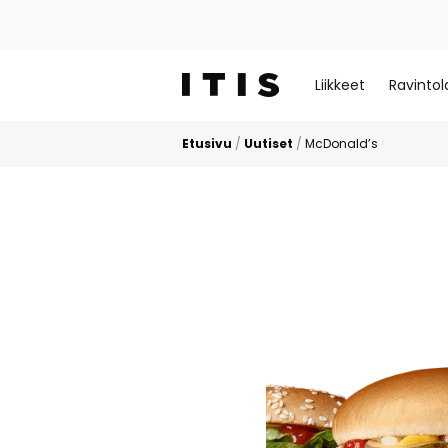
Liikkeet
Ravintol
Etusivu
/
Uutiset
/
McDonald’s