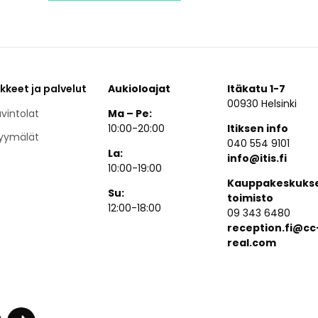
ikkeet ja palvelut
Aukioloajat
Itäkatu 1-7
00930 Helsinki
vintolat
Ma – Pe:
10:00-20:00
Itiksen info
yymälät
040 554 9101
La:
info@itis.fi
10:00-19:00
Kauppakeskuks
Su:
toimisto
12:00-18:00
09 343 6480
reception.fi@cc
real.com