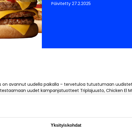
Päivitetty 27.2.2025
is on avannut uudella paikalla – tervetuloa tutustumaan uudiste
a testaamaan uudet kampanjatuotteet Triplajuusto, Chicken El M
s
on avannut uusiin tiloihin! Uudistettu ravintola sijaitsee kau
Itiksen infopisteen
ja
Suomalaisen Kirjakaupan
läheisyydessä. Tu
det kampanjatuotteet Triplajuusto, Chicken El Maco ja Veggie 
3,00 € ja ateriat vain 6,15 €!*
Yksityiskohdat