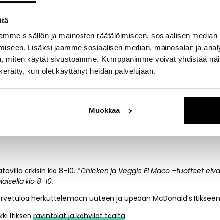
sali saa ilmeensä Geometry-sisustuskonseptista ja ravintola toimi
hdään aina tilauksesta. Konsepti pitää sisällään myös pöytiintarjo
itä
ilauskioskit, mobiilitilaamisen ja maksamisen, sekä McDeliveryTM -
mme sisällön ja mainosten räätälöimiseen, sosiaalisen median
set. Ravintolasalissa on 127 asiakaspaikkaa ja lisäksi asiakkaiden k
erassi!
iseen. Lisäksi jaamme sosiaalisen median, mainosalan ja analy
, miten käytät sivustoamme. Kumppanimme voivat yhdistää näitä t
ilisovelluksella mobiiliedut ja MyMcDonald’s Rewards – pisteohj
n kerätty, kun olet käyttänyt heidän palvelujaan.
myös Itiksen ravintolassa.
ukioloajat:
Muokkaa
klo 8-22
villa arkisin klo 8-10. *
Chicken ja Veggie El Maco –tuotteet eivä
aisella klo 8-10.
rvetuloa herkuttelemaan uuteen ja upeaan McDonald’s Itikseen
kki Itiksen
ravintolat ja kahvilat täältä
.