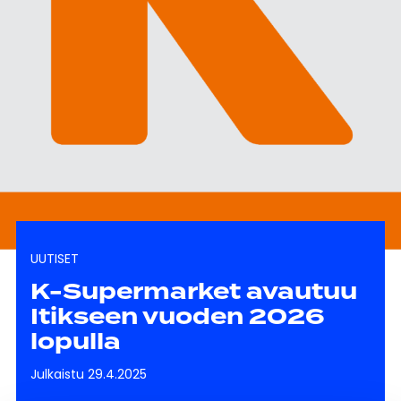
UUTISET
K-Supermarket avautuu
Itikseen vuoden 2026
lopulla
Julkaistu 29.4.2025