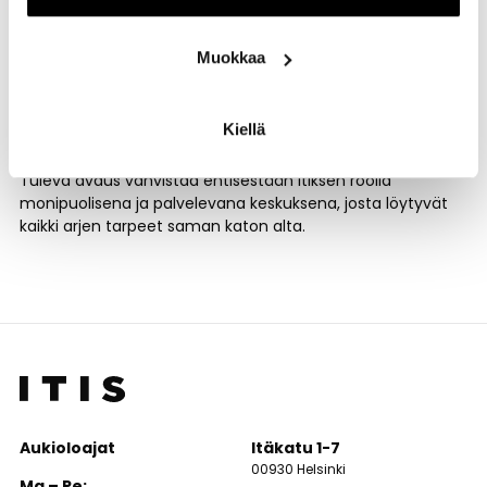
kehittymistä. Näimme, että nyt oli oikea hetki täydentää
kauppapaikkaverkostoamme ja vastata alueen kasvavaan
kysyntään,” kertoo Keskon Etelä-Suomen aluejohtaja Mika
Muokkaa
Sivula.
K-Supermarketin myymälä suunnitellaan ja toteutetaan
Kiellä
alueen asiakastarpeita vastaavaksi kokonaisuudeksi.
Tuleva avaus vahvistaa entisestään Itiksen roolia
monipuolisena ja palvelevana keskuksena, josta löytyvät
kaikki arjen tarpeet saman katon alta.
Aukioloajat
Itäkatu 1-7
00930 Helsinki
Ma – Pe: