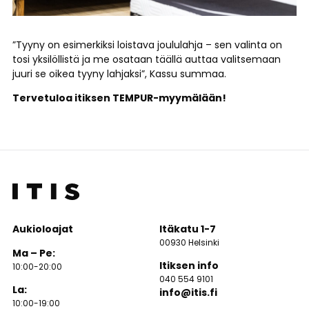
”Tyyny on esimerkiksi loistava joululahja – sen valinta on
tosi yksilöllistä ja me osataan täällä auttaa valitsemaan
juuri se oikea tyyny lahjaksi”, Kassu summaa.
Tervetuloa itiksen TEMPUR-myymälään!
Aukioloajat
Itäkatu 1-7
00930 Helsinki
Ma – Pe:
Itiksen info
10:00-20:00
040 554 9101
La:
info@itis.fi
10:00-19:00