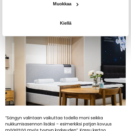
sekä tyynyn valinta on hyvin yksilöllistä ja silloin
Muokkaa
asiantunteva palvelu on tarpeen.
Kiellä
”Sängyn valintaan vaikuttaa todella moni seikka
nukkumisasennon lisäksi – esimerkiksi patjan kovuus
määrittää myös tyynyn korkeuden”, Kassu kertoo.