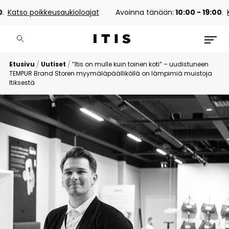
Katso poikkeusaukioloajat
Avoinna tänään:
10:00 - 19:00
.
Kat
Etusivu
/
Uutiset
/
”Itis on mulle kuin toinen koti” – uudistuneen
TEMPUR Brand Storen myymäläpäälliköllä on lämpimiä muistoja
Itiksestä