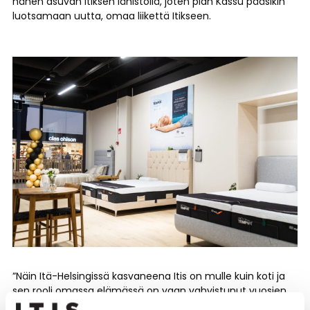
hänen asuvan Itiksen lähistöllä, joten pian Kassu pääsikin
luotsamaan uutta, omaa liikettä Itikseen.
”Näin Itä-Helsingissä kasvaneena Itis on mulle kuin koti ja
sen rooli omassa elämässä on vaan vahvistunut vuosien
varrella. Elämä pyörii aika pitkälti tässä ympärillä, kun