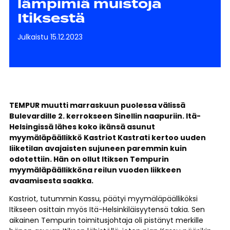
lämpimiä muistoja
Itiksestä
Julkaistu 15.12.2023
TEMPUR muutti marraskuun puolessa välissä
Bulevardille 2. kerrokseen Sinellin naapuriin. Itä-
Helsingissä lähes koko ikänsä asunut
myymäläpäällikkö Kastriot Kastrati kertoo uuden
liiketilan avajaisten sujuneen paremmin kuin
odotettiin. Hän on ollut Itiksen Tempurin
myymäläpäällikköna reilun vuoden liikkeen
avaamisesta saakka.
Kastriot, tutummin Kassu, päätyi myymäläpäälliköksi
Itikseen osittain myös Itä-Helsinkiläisyytensä takia. Sen
aikainen Tempurin toimitusjohtaja oli pistänyt merkille