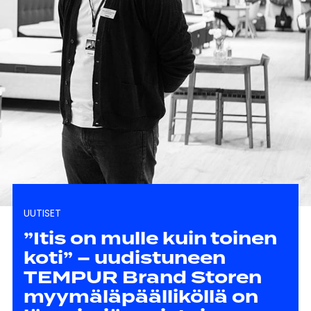
UUTISET
”Itis on mulle kuin toinen
koti” – uudistuneen
TEMPUR Brand Storen
myymäläpäälliköllä on