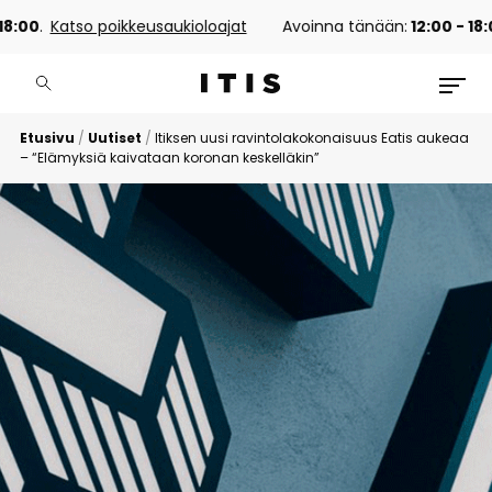
.
Katso poikkeusaukioloajat
Avoinna tänään:
12:00 - 18:00
.
K
Etusivu
/
Uutiset
/
Itiksen uusi ravintolakokonaisuus Eatis aukeaa
– “Elämyksiä kaivataan koronan keskelläkin”