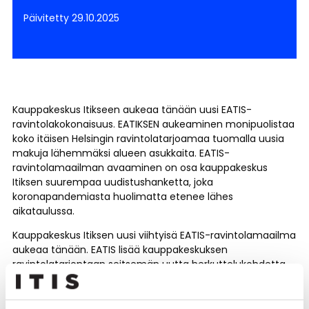
Päivitetty 29.10.2025
Kauppakeskus Itikseen aukeaa tänään uusi EATIS-
ravintolakokonaisuus. EATIKSEN aukeaminen monipuolistaa
koko itäisen Helsingin ravintolatarjoamaa tuomalla uusia
makuja lähemmäksi alueen asukkaita. EATIS-
ravintolamaailman avaaminen on osa kauppakeskus
Itiksen suurempaa uudistushanketta, joka
koronapandemiasta huolimatta etenee lähes
aikataulussa.
Kauppakeskus Itiksen uusi viihtyisä EATIS-ravintolamaailma
aukeaa tänään. EATIS lisää kauppakeskuksen
ravintolatarjontaan seitsemän uutta herkuttelukohdetta.
Nyt kauppakeskuksessa palvelee 40 ravintolaa ja kahvilaa.
“
Uskomme vahvasti ravintolamaailmamme vetovoimaan