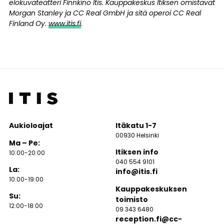
elokuvateatteri Finnkino Itis. Kauppakeskus Itiksen omistavat
Morgan Stanley ja CC Real GmbH ja sitä operoi CC Real
Finland Oy.
www.itis.fi
.
Aukioloajat
Itäkatu 1-7
00930 Helsinki
Ma – Pe:
Itiksen info
10:00-20:00
040 554 9101
La:
info@itis.fi
10:00-19:00
Kauppakeskuksen
Su:
toimisto
12:00-18:00
09 343 6480
reception.fi@cc-