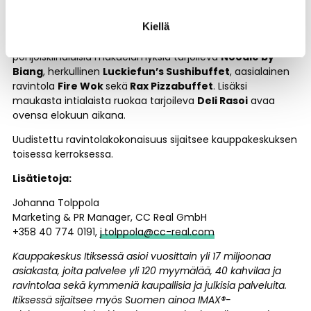
EATIS-ravintolamaailmaan aukeaa tänään kuusi uutta
Kiellä
ravintolaa: legendaarinen siipiravintola
Speakeasy
,
välimerellinen ravintola
La Locanda
, aitoja
pohjoiskiinalaisia makuelämyksiä tarjoileva
Noodle by
Biang
, herkullinen
Luckiefun’s Sushibuffet
, aasialainen
ravintola
Fire Wok
sekä
Rax Pizzabuffet
. Lisäksi
maukasta intialaista ruokaa tarjoileva
Deli Rasoi
avaa
ovensa elokuun aikana.
Uudistettu ravintolakokonaisuus sijaitsee kauppakeskuksen
toisessa kerroksessa.
Lisätietoja:
Johanna Tolppola
Marketing & PR Manager, CC Real GmbH
+358 40 774 0191,
j.tolppola@cc-real.com
Kauppakeskus Itiksessä asioi vuosittain yli 17 miljoonaa
asiakasta, joita palvelee yli 120 myymälää, 40 kahvilaa ja
ravintolaa sekä kymmeniä kaupallisia ja julkisia palveluita.
Itiksessä sijaitsee myös Suomen ainoa IMAX®-