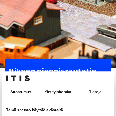
Itiksen pienoisrautatie
Päivitetty 26.2.2025
Suostumus
Yksityiskohdat
Tietoja
Tämä sivusto käyttää evästeitä
Upea pienoisrautatie nähtävillä Itiksessä loppiaiseen