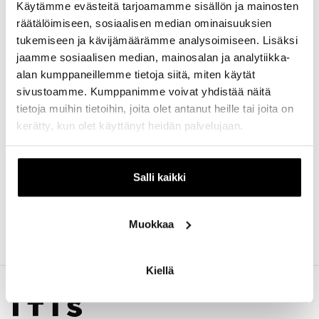
Käytämme evästeitä tarjoamamme sisällön ja mainosten
saakka.
räätälöimiseen, sosiaalisen median ominaisuuksien
Tervetuloa ihastelemaan Itiksen talvista pienoisrautatietä,
tukemiseen ja kävijämäärämme analysoimiseen. Lisäksi
joka on rakennettu 1. kerrokseen metroaseman
jaamme sosiaalisen median, mainosalan ja analytiikka-
päähän,
Hesburgeria
vastapäätä.
alan kumppaneillemme tietoja siitä, miten käytät
Pienoisrautatien ovat suunnitelleet ja
sivustoamme. Kumppanimme voivat yhdistää näitä
rakentaneet
Alppirautatieharrastajat ry
:n jäsenet Aulis
tietoja muihin tietoihin, joita olet antanut heille tai joita on
Lerkka, Kari Wikström, Grzegorz Kosieradzki ja Ilkka Siissalo.
kerätty, kun olet käyttänyt heidän palvelujaan.
Lisäksi maisemaa on somistanut
Taikomon
Pirjo Heinonen.
Junarata on nähtävillä maksutta Itiksessä 20.11.2021-
6.1.2022 välisenä aikana.
Salli kaikki
Lämpimästi tervetuloa!
Muokkaa
Kiellä