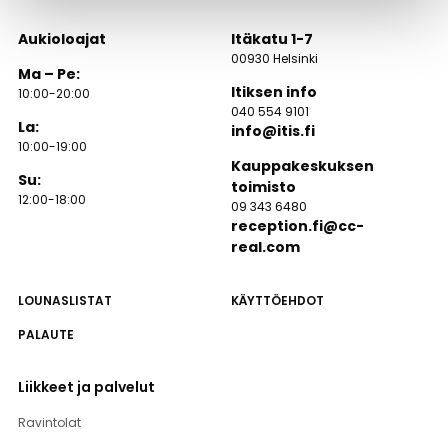
Aukioloajat
Itäkatu 1-7
00930 Helsinki
Ma – Pe:
Itiksen info
10:00-20:00
040 554 9101
La:
info@itis.fi
10:00-19:00
Kauppakeskuksen
Su:
toimisto
12:00-18:00
09 343 6480
reception.fi@cc-
real.com
LOUNASLISTAT
KÄYTTÖEHDOT
PALAUTE
Liikkeet ja palvelut
Ravintolat